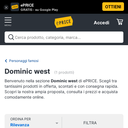
ePRICE
OTTIENI
Vai
×
Accedi
GRATIS - su Google Play
al
Registrati
menu
Accedi
Libri,
Offerte
cd
e
Libri, cd e dvd
Libri
Dvd e Blu-ray
Cd
dvd
Elettrodomestici
musicali
Personaggi
Offerte
Personaggi famosi
Libri
Informatica
Dominic west
Religione
(1 prodotti)
e
Benvenuto nella sezione
Dominic west
di ePRICE. Scegli tra
Spiritualità
Telefonia
tantissimi prodotti in offerta, scontati e con consegna rapida.
Attualità,
Scopri la nostra ampia proposta, consulta i prezzi e acquista
politica
comodamente online.
Tv
e
e
diritto
Home
Libri
Cinema
di
ORDINA PER
FILTRA
Cucina
Rilevanza