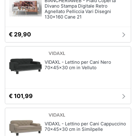
BIANCHERIAWEB - Plaid Coperta
Articoli
Divano Stampa Digitale Retro
per
Agnellato Pelliccia Vari Disegni
Animali
uccelli
130x160 Cane 21
Gabbie
per
Motori
uccelli
€ 29,90
Casetta
Libri,
per
uccelli
cd
e
Voliera
VIDAXL - Lettino per Cani Nero
dvd
per
70x45x30 cm in Velluto
uccelli
Mangiatoia
Festività
per
e
uccelli
ricorrenze
€ 101,99
Vedi
tutti
Promozioni
VIDAXL - Lettino per Cani Cappuccino
Servizi
70x45x30 cm in Similpelle
Articoli