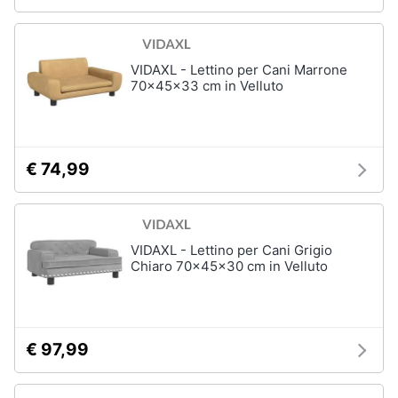
Purina
Farmina
Ciotole
VIDAXL - Lettino per Cani Marrone
per
70x45x33 cm in Velluto
cani
Vedi
tutti
€ 74,99
VIDAXL - Lettino per Cani Grigio
Chiaro 70x45x30 cm in Velluto
€ 97,99