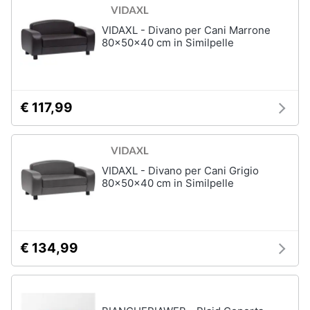
e
igiene
VIDAXL - Divano per Cani Marrone
Articoli
80x50x40 cm in Similpelle
per
pesci
Beauty
Acquario
pesci
Giocattoli
€ 117,99
Mangime
per
pesci
Prima
Pompe
infanzia
per
VIDAXL - Divano per Cani Grigio
acquari
80x50x40 cm in Similpelle
Fotografia
Filtro
per
acquario
Casalinghi
Vedi
€ 134,99
tutti
Abbigliamento
Sport