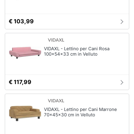
per
Assistenza
cavalli
clienti
Sottosella
€ 103,99
Strigliatura
Esci
Stinchiere
Set
sella
VIDAXL - Lettino per Cani Rosa
100x54x33 cm in Velluto
Vedi
tutti
€ 117,99
Articoli
per
tartarughe
e
rettili
VIDAXL - Lettino per Cani Marrone
70x45x30 cm in Velluto
Tartarughiere
Cibo
per