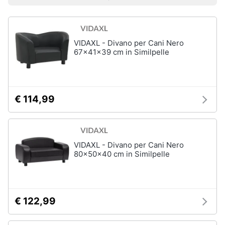
Prezzo più basso
Prezzo più alto
Valutazioni
Smart
Vedi
home
tutti
VIDAXL - Divano per Cani Nero
Videogiochi
67x41x39 cm in Similpelle
Articoli
per
Audio
gatti
e
Tiragraffi
musica
€ 114,99
Giochi
per
Clima
gatti
Lettiera
VIDAXL - Divano per Cani Nero
gatto
Arredo
80x50x40 cm in Similpelle
Giochi
di
Brico
gatti
e
Giardinaggio
Vedi
€ 122,99
tutti
Salute