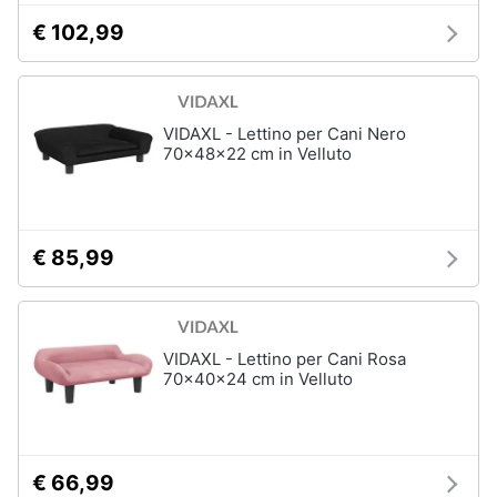
tartarughe
€ 102,99
Articoli
per
criceti
VIDAXL - Lettino per Cani Nero
e
piccoli
70x48x22 cm in Velluto
roditori
Cibo
per
roditori
€ 85,99
Gabbie
per
roditori
VIDAXL - Lettino per Cani Rosa
70x40x24 cm in Velluto
Cibo
per
animali
Royal
canin
€ 66,99