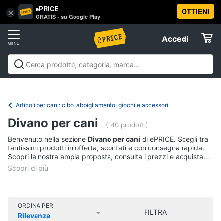
ePRICE
OTTIENI
Vai
×
Accedi
GRATIS - su Google Play
al
Registrati
menu
Accedi
Animali
Offerte
Articoli
Animali
Articoli per cani
Articoli per gatti
Articoli per
per
Elettrodomestici
pesci
Articoli per uccelli
Articoli per cavalli
Articoli per
cani
tartarughe e rettili
Articoli per criceti e piccoli
Articoli per cani: cibo, abbigliamento, giochi e accessori
Cucce
roditori
Cibo per animali
Offerte
Informatica
per
Divano per cani
(140 prodotti)
cani
Benvenuto nella sezione
Divano per cani
di ePRICE. Scegli tra
Giochi
Telefonia
tantissimi prodotti in offerta, scontati e con consegna rapida.
per
Scopri la nostra ampia proposta, consulta i prezzi e acquista
cani
comodamente online.
Tv
Toelettatura
cani
e
Home
Recinto
Cinema
per
ORDINA PER
cani
FILTRA
Rilevanza