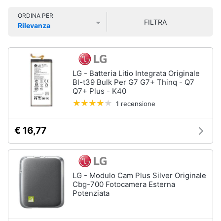
Smart
ORDINA PER
home
FILTRA
Rilevanza
Prezzo più basso
Prezzo più alto
Valutazioni
Videogiochi
Audio
LG - Batteria Litio Integrata Originale
e
Bl-t39 Bulk Per G7 G7+ Thinq - Q7
musica
Q7+ Plus - K40
1 recensione
Clima
€ 16,77
Arredo
Brico
LG - Modulo Cam Plus Silver Originale
e
Cbg-700 Fotocamera Esterna
Giardinaggio
Potenziata
Salute