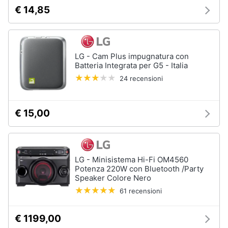
e
€ 14,85
igiene
Beauty
LG - Cam Plus impugnatura con
Batteria Integrata per G5 - Italia
Giocattoli
24 recensioni
Prima
infanzia
€ 15,00
Fotografia
LG - Minisistema Hi-Fi OM4560
Casalinghi
Potenza 220W con Bluetooth /Party
Speaker Colore Nero
61 recensioni
Abbigliamento
€ 1199,00
Sport