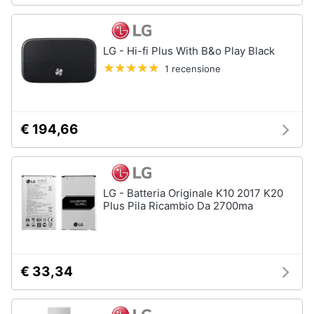
Animali
LG - Hi-fi Plus With B&o Play Black
Motori
1 recensione
Libri,
cd
€ 194,66
e
dvd
Festività
LG - Batteria Originale K10 2017 K20
e
Plus Pila Ricambio Da 2700ma
ricorrenze
Promozioni
€ 33,34
Servizi