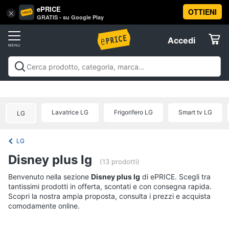
ePRICE
OTTIENI
Vai
×
Accedi
GRATIS - su Google Play
al
Registrati
menu
Accedi
Offerte
Offerte
Elettrodomestici
Lavatrice LG
Frigorifero LG
Smart tv LG
LG
Informatica
LG
Telefonia
Disney plus lg
(13 prodotti)
Tv
Benvenuto nella sezione
Disney plus lg
di ePRICE. Scegli tra
tantissimi prodotti in offerta, scontati e con consegna rapida.
e
Scopri la nostra ampia proposta, consulta i prezzi e acquista
Home
comodamente online.
Cinema