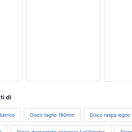
ti di
iatrice
Disco taglio 180mm
Disco raspa legno
e
Disco diamantato spessore 1 millimetro
Disc