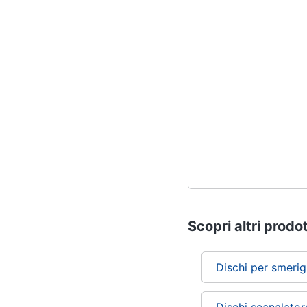
Scopri altri prodot
Dischi per smerigl
Dischi scanalator