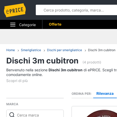
Offerte
Categorie
Elettrodomestici
Informatica
Home
Smerigliatrice
Dischi per smerigliatrice
Dischi 3m cubitron
Dischi 3m cubitron
Telefonia
(4 prodotti)
Benvenuto nella sezione
Tv e Home Cinema
Dischi 3m cubitron
di ePRICE. Scegli tr
comodamente online.
Smart home
Videogiochi
Rilevanza
ORDINA PER
MARCA
Audio e musica