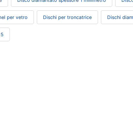
mel per vetro
Dischi per troncatrice
Dischi dia
25
ePRICE ti serve
Black friday
Sezione Aiuto
Promozioni
Consegne e limitazioni
Sconti alla rovescia
Pagamenti e fattura