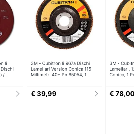
3M - Cubitron Ii 967a Dischi
3M - Cubitron Ii 967a Dischi
r Dischi
Lamellari Version Conica 115
Lamellari, 1
o /
Millimetri 40+ Pn 65054, 1
Conica, 1 P
Pezzo / Cartone
€ 39,99
€ 78,0