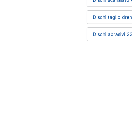
Dischi taglio dre
Dischi abrasivi 2
Chi siamo
ePRICE per le aziende
Vendi sul marketplace