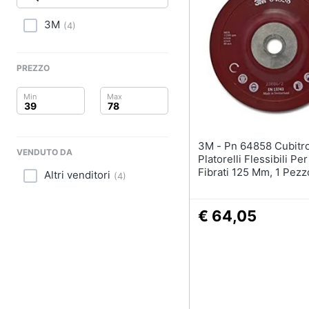
Clima
3M
(
4
)
Arredo
Brico e Giardinaggio
PREZZO
Salute e igiene
Beauty
3M - Pn 64858 Cubitron Ii
VENDUTO DA
Giocattoli
Platorelli Flessibili Pe
Fibrati 125 Mm, 1 Pezz
Altri venditori
(
4
)
Cartone
Prima infanzia
€ 64,05
Fotografia
Casalinghi
Abbigliamento