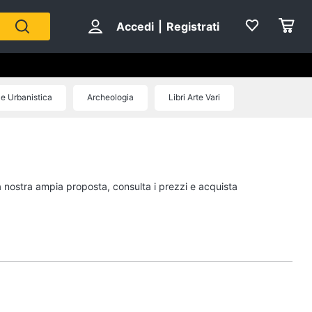
Accedi
|
Registrati
 e Urbanistica
Archeologia
Libri Arte Vari
Personaggi
cristiano ronaldo
Me contro Te
la nostra ampia proposta, consulta i prezzi e acquista
Sean connery
Barbara D'Urso
Vedi tutti