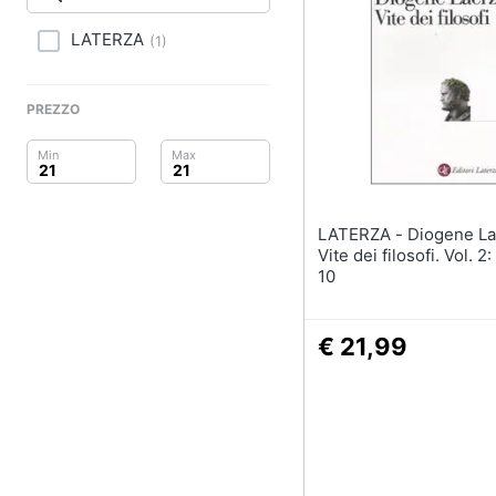
Clima
LATERZA
(
1
)
Arredo
Brico e Giardinaggio
PREZZO
Salute e igiene
Beauty
LATERZA - Diogene Laerzio -
Giocattoli
Vite dei filosofi. Vol. 2:
10
Prima infanzia
€ 21,99
Fotografia
Casalinghi
Abbigliamento