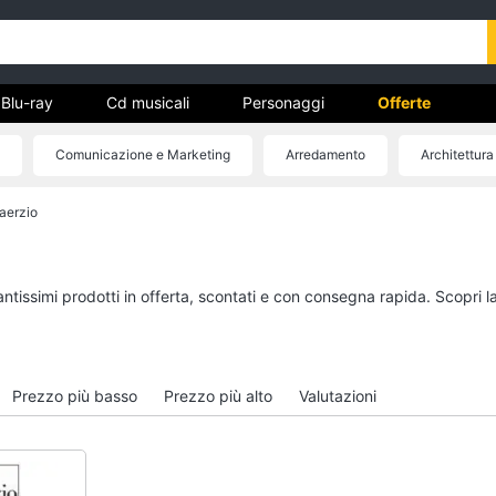
Blu-ray
Cd musicali
Personaggi
Offerte
Comunicazione e Marketing
Arredamento
Architettura
vd
aerzio
Dvd e Blu-ray
Cd musicali
à
Blu-Ray
Colonne Sonore
itto
Blu-Ray Musica Classica
CD Musicali
antissimi prodotti in offerta, scontati e con consegna rapida. Scopri 
Walt disney film
Musica Leggera
DVD Film
Musica Jazz
Vedi tutti
Vedi tutti
Prezzo più basso
Prezzo più alto
Valutazioni