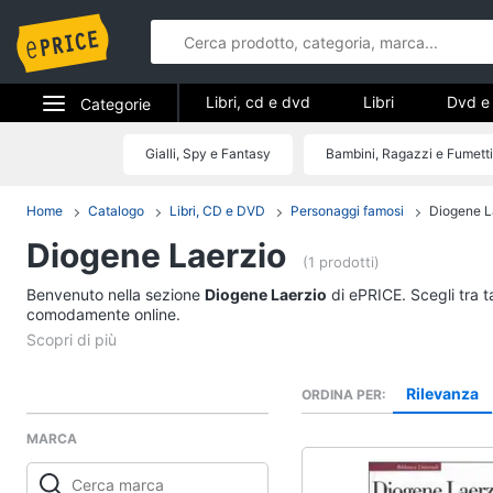
Libri, cd e dvd
Libri
Dvd e 
Categorie
Elettrodomestici
Gialli, Spy e Fantasy
Bambini, Ragazzi e Fumetti
Libri, cd e d
Informatica
Home
Catalogo
Libri, CD e DVD
Personaggi famosi
Diogene L
Libri
Diogene Laerzio
Telefonia
Religione e Spiritualit
(1 prodotti)
Attualità, politica e dir
Benvenuto nella sezione
Tv e Home Cinema
Diogene Laerzio
di ePRICE. Scegli tra t
Libri di Cucina
comodamente online.
Smart home
Libri di Arte, Design e
Architettura
Videogiochi
Rilevanza
ORDINA PER
Vedi tutti
MARCA
Audio e musica