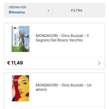
Libri
Smart
di
ORDINA PER
home
FILTRA
Arte,
Rilevanza
Design
Prezzo più basso
Prezzo più alto
Valutazioni
e
Videogiochi
Architettura
Vedi
Audio
MONDADORI - Dino Buzzati - Il
tutti
e
Segreto Del Bosco Vecchio
musica
Dvd
Clima
e
€ 11,49
Blu-
ray
Arredo
Blu-
Ray
Brico
MONDADORI - Dino Buzzati - Un
Blu-
e
amore
Ray
Giardinaggio
Musica
Classica
Salute
Walt