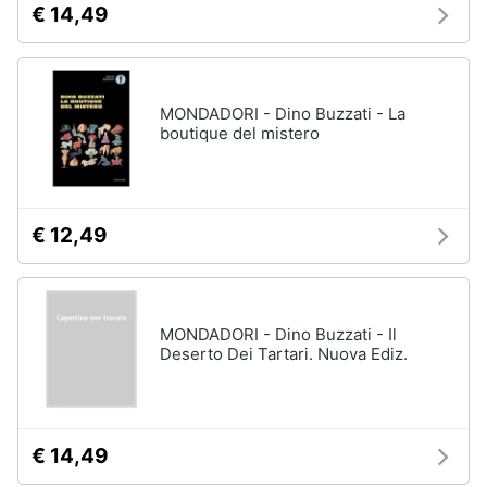
€ 14,49
disney
e
film
igiene
DVD
Film
Beauty
MONDADORI - Dino Buzzati - La
Vedi
boutique del mistero
tutti
Giocattoli
Prima
€ 12,49
Cd
infanzia
musicali
Colonne
Fotografia
Sonore
CD
MONDADORI - Dino Buzzati - Il
Musicali
Deserto Dei Tartari. Nuova Ediz.
Casalinghi
Musica
Leggera
Abbigliamento
Musica
Jazz
€ 14,49
Sport