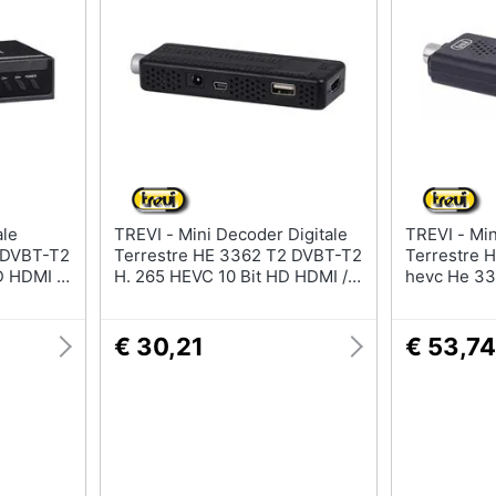
TREVI - Mini Decoder Digitale
TREVI - Mini Decoder Digitale
 DVBT-T2
Terrestre HE 3362 T2 DVBT-T2
Terrestre H
D HDMI /
H. 265 HEVC 10 Bit HD HDMI /
hevc He 33
i - Nero
USB 2.0 con Telecomando -
Nero
€ 30,21
€ 53,74