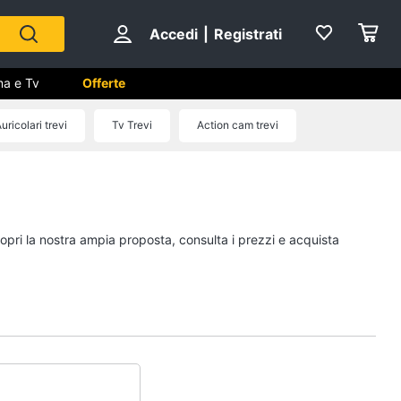
Accedi
|
Registrati
ma e Tv
Offerte
uricolari trevi
Tv Trevi
Action cam trevi
 Cinema
ale
copri la nostra ampia proposta, consulta i prezzi e acquista
ng