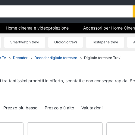
Home cinema e videoproiezione
Accessori per Home Cine
Smartwatch trevi
Orologio trevi
Tostapane trevi
A
Cinema
e Tv
Decoder
Decoder digitale terrestre
Digitale terrestre Trevi
Home cinema e
Accessori per Home
videoproiezione
e Tv
Proiettori
Telecomando univers
 tra tantissimi prodotti in offerta, scontati e con consegna rapida. S
Soundbar
Antenne e Parabole
Lettore DVD
Tv box Android
Soundbar Samsung
Telecomando Samsu
Prezzo più basso
Prezzo più alto
Valutazioni
Vedi tutti
Vedi tutti