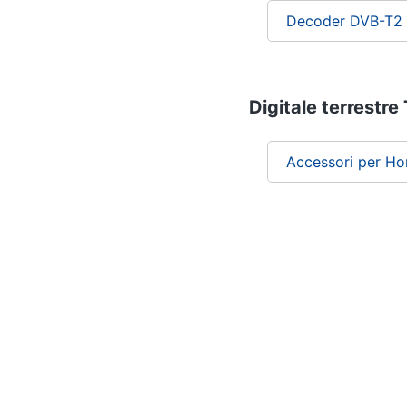
Decoder DVB-T2
Digitale terrestre 
Accessori per H
Chi siamo
ePRICE per le aziende