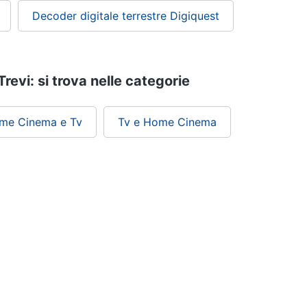
Decoder digitale terrestre Digiquest
Trevi: si trova nelle categorie
ome Cinema e Tv
Tv e Home Cinema
ePRICE ti serve
Black friday
Sezione Aiuto
Promozioni
Consegne e limitazioni