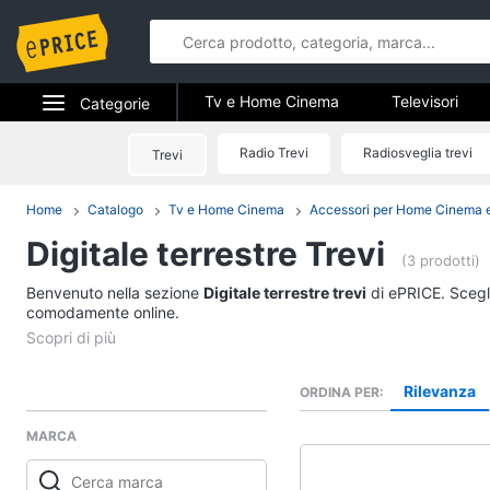
Tv e Home Cinema
Televisori
Categorie
Elettrodomestici
Radio Trevi
Radiosveglia trevi
Trevi
Tv e Home 
Informatica
Home
Catalogo
Tv e Home Cinema
Accessori per Home Cinema 
Televisori
Digitale terrestre Trevi
Telefonia
Offerte TV
(3 prodotti)
Smart tv
Benvenuto nella sezione
Tv e Home Cinema
Digitale terrestre trevi
di ePRICE. Scegli
Tv Samsung
comodamente online.
Smart home
Tv 55 pollici
Vedi tutti
Videogiochi
Rilevanza
ORDINA PER
MARCA
Audio e musica