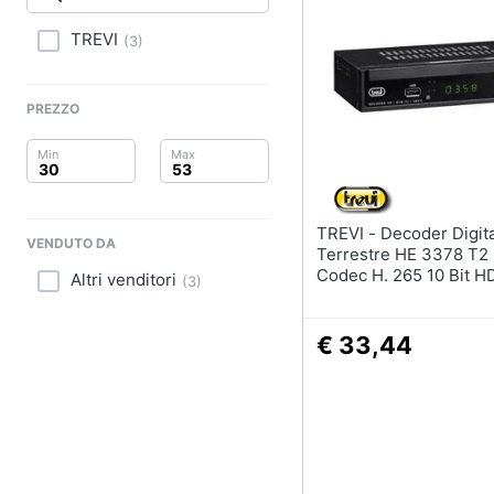
Clima
TREVI
(
3
)
Arredo
Brico e Giardinaggio
PREZZO
Salute e igiene
Beauty
TREVI - Decoder Digitale
VENDUTO DA
Giocattoli
Terrestre HE 3378 T2
Codec H. 265 10 Bit H
Altri venditori
(
3
)
USB con 2 Telecomand
Prima infanzia
€ 33,44
Fotografia
Casalinghi
Abbigliamento