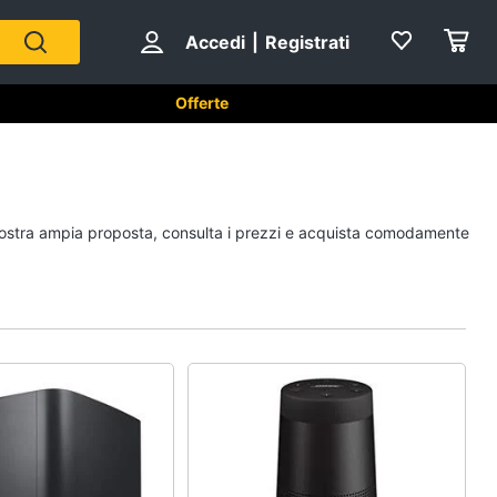
Accedi
|
Registrati
Offerte
Strumenti musicali e
a nostra ampia proposta, consulta i prezzi e acquista comodamente
attrezzatura per dj
Chitarra
Chitarra elettrica
Basso
Microfono
Vedi tutti