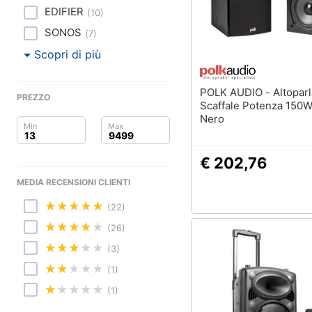
Clima
EDIFIER
(
10
)
Arredo
SONOS
(
7
)
Scopri di più
Brico e Giardinaggio
POLK AUDIO - Altoparlante da
Salute e igiene
PREZZO
Scaffale Potenza 150W
Nero
Beauty
Giocattoli
€ 202,76
MEDIA RECENSIONI CLIENTI
Prima infanzia
(22)
Fotografia
(26)
(3)
Casalinghi
(1)
Abbigliamento
(1)