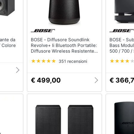
BOSE - Diffusore Soundlink
BOSE - Subwoofer Wireless
 Colore
Revolve+ Ii Bluetooth Portatile:
Bass Modul
Diffusore Wireless Resistente
500 / 700 
All'acqua Con Batteria A Lunga
Colore Ner
351 recensioni
Durata, Nero
€ 499,00
€ 366,