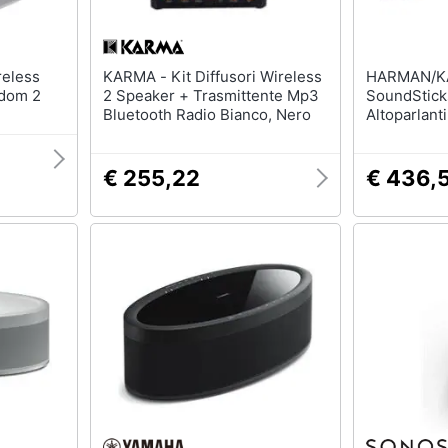
KARMA - Kit Diffusori Wireless
HARMAN/K
edom 2
2 Speaker + Trasmittente Mp3
SoundSticks
Bluetooth Radio Bianco, Nero
Altoparlant
2.1 canali 
€ 255,22
€ 436,