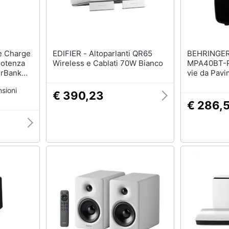
EDIFIER - Altoparlanti QR65
BEHRINGER - Diffu
Potenza
Wireless e Cablati 70W Bianco
MPA40BT-P
erBank
vie da Pav
Manopola 
sioni
€ 390,23
€ 286,