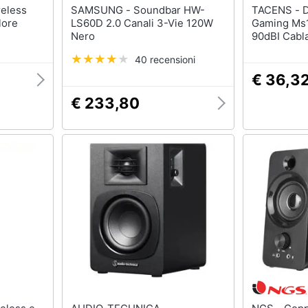
SAMSUNG - Soundbar HW-
TACENS - Diffusori Stereo Da
lore
LS60D 2.0 Canali 3-Vie 120W
Gaming Ms1
Nero
90dBI Cabl
/Rosso
40 recensioni
€ 36,3
€ 233,80