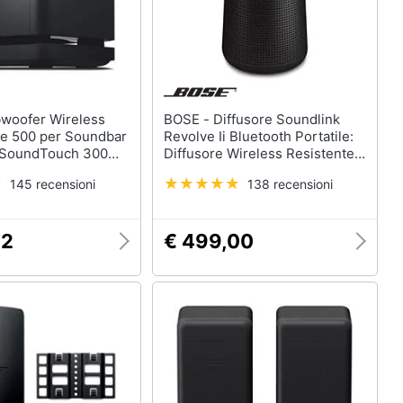
BOSE - Diffusore Soundlink
e 500 per Soundbar
Revolve Ii Bluetooth Portatile:
/ SoundTouch 300
Diffusore Wireless Resistente
o
All'acqua Con Suono A 360°,
145 recensioni
138 recensioni
Nero
72
€ 499,00