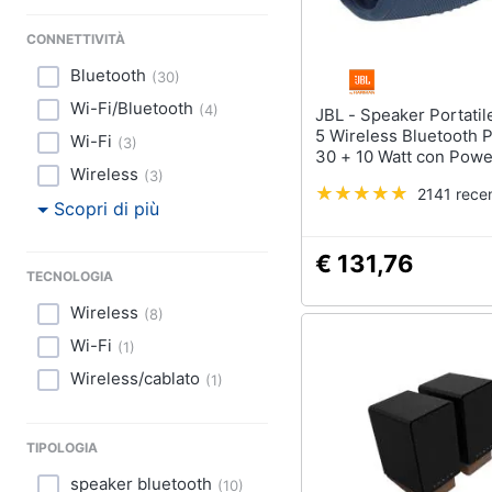
CONNETTIVITÀ
Bluetooth
(
30
)
Wi-Fi/Bluetooth
(
4
)
JBL - Speaker Portatile Charge
5 Wireless Bluetooth 
Wi-Fi
(
3
)
30 + 10 Watt con Pow
Wireless
(
3
)
Colore Blu
2141 recen
Scopri di più
€ 131,76
TECNOLOGIA
Wireless
(
8
)
Wi-Fi
(
1
)
Wireless/cablato
(
1
)
TIPOLOGIA
speaker bluetooth
(
10
)