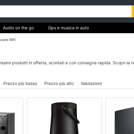
Audio on the go
Gps e musica in auto
usore Wifi
ica
Audio on the go
Gps e musica in auto
tissimi prodotti in offerta, scontati e con consegna rapida. Scopri l
Airpods
GPS
Cuffie bluetooth
Auricolari bluetooth
Prezzo più basso
Prezzo più alto
Valutazioni
Auricolari bluetooth
GPS auto
Cassa bluetooth
Autoradio
Vedi tutti
Vedi tutti