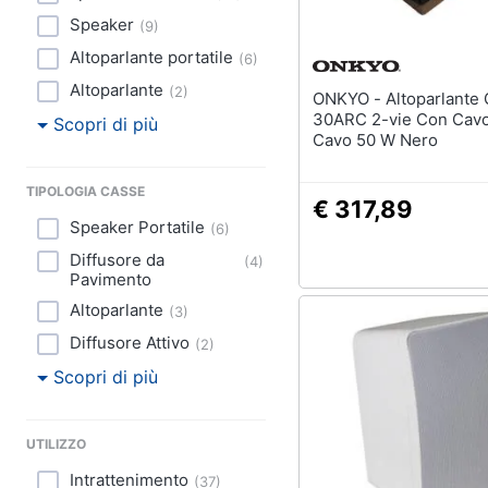
Speaker
(
9
)
Altoparlante portatile
(
6
)
Altoparlante
(
2
)
ONKYO - Altoparlante GX-
30ARC 2-vie Con Cavo
Scopri di più
Cavo 50 W Nero
TIPOLOGIA CASSE
€ 317,89
Speaker Portatile
(
6
)
Diffusore da
(
4
)
Pavimento
Altoparlante
(
3
)
Diffusore Attivo
(
2
)
Scopri di più
UTILIZZO
Intrattenimento
(
37
)