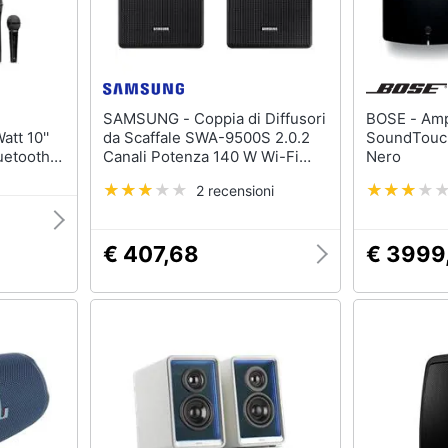
SAMSUNG - Coppia di Diffusori
BOSE - Amplificatore
att 10''
da Scaffale SWA-9500S 2.0.2
SoundTouc
luetooth,
Canali Potenza 140 W Wi-Fi
Nero
ess,
Colore Nero
2 recensioni
€ 407,68
€ 3999