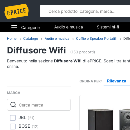
Audio e musica
Sistemi hi-fi
Categorie
Strumenti musicali e attrezzatura per dj
Elettrodomestici
Home
Catalogo
Audio e musica
Cuffie e Speaker Portatili
Diff
Audio e mus
Diffusore Wifi
Informatica
(153 prodotti)
Sistemi hi-fi
Benvenuto nella sezione
Diffusore Wifi
di ePRICE. Scegli tra tan
Telefonia
Radio
online.
Cassa bluetooth
Tv e Home Cinema
Rilevanza
ORDINA PER
Giradischi
Smart home
Cassa
MARCA
Vedi tutti
Videogiochi
Audio e musica
JBL
(
21
)
BOSE
(
12
)