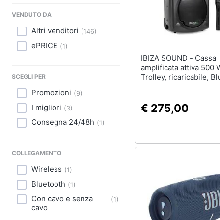
Sport
VENDUTO DA
Animali
Altri venditori
(
146
)
ePRICE
Motori
(
1
)
IBIZA SOUND - Cassa
Libri, cd e dvd
amplificata attiva 500 W
Trolley, ricaricabile, B
SCEGLI PER
radio, microfono Wirel
Festività e ricorrenze
Promozioni
(
9
)
microfono con filo
€ 275,00
I migliori
(
3
)
Promozioni
Consegna 24/48h
(
1
)
COLLEGAMENTO
Wireless
(
1
)
Bluetooth
(
1
)
Con cavo e senza
(
1
)
cavo