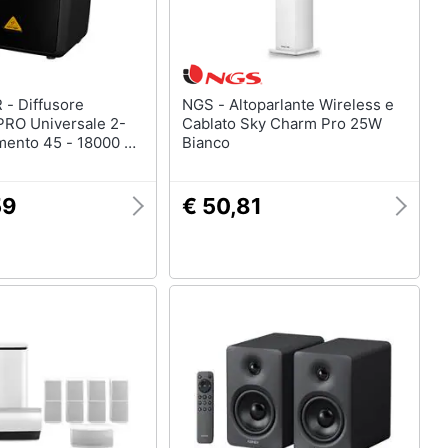
sore
NGS - Altoparlante Wireless e
RO Universale 2-
Cablato Sky Charm Pro 25W
imento 45 - 18000 Hz
Bianco
Nero
59
€ 50,81