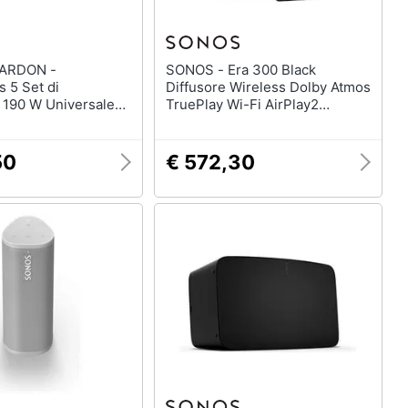
ARDON -
SONOS - Era 300 Black
 5 Set di
Diffusore Wireless Dolby Atmos
i 190 W Universale
TruePlay Wi-Fi AirPlay2
Bluetooth Nero
Bluetooth Multiroom Voice
Control Colore Nero
50
€ 572,30