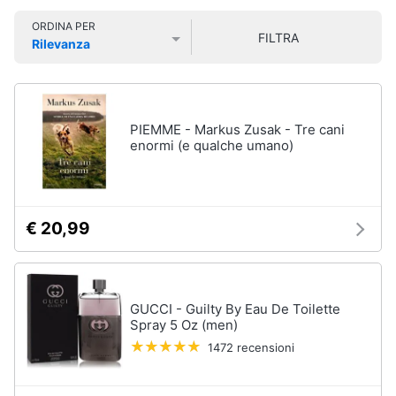
Smart
ORDINA PER
home
FILTRA
Rilevanza
Prezzo più basso
Prezzo più alto
Valutazioni
Videogiochi
Audio
PIEMME - Markus Zusak - Tre cani
e
enormi (e qualche umano)
musica
Clima
€ 20,99
Arredo
Brico
GUCCI - Guilty By Eau De Toilette
e
Spray 5 Oz (men)
Giardinaggio
1472 recensioni
Salute