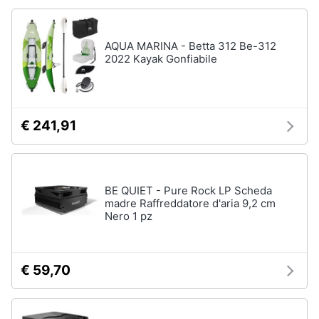
Animali
AQUA MARINA - Betta 312 Be-312
2022 Kayak Gonfiabile
Motori
Libri,
cd
€ 241,91
e
dvd
Festività
BE QUIET - Pure Rock LP Scheda
madre Raffreddatore d'aria 9,2 cm
e
Nero 1 pz
ricorrenze
Promozioni
€ 59,70
Servizi