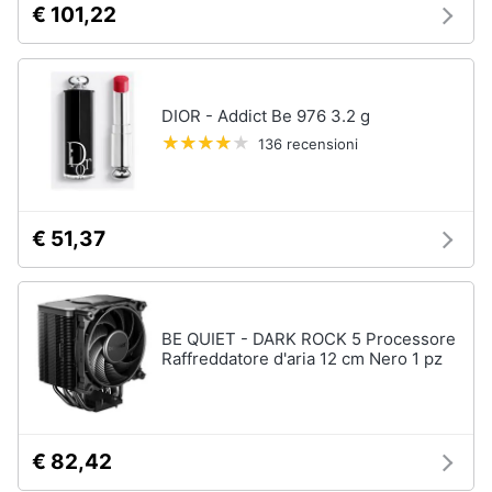
€ 101,22
e
igiene
Beauty
DIOR - Addict Be 976 3.2 g
136 recensioni
Giocattoli
Prima
€ 51,37
infanzia
Fotografia
BE QUIET - DARK ROCK 5 Processore
Raffreddatore d'aria 12 cm Nero 1 pz
Casalinghi
Abbigliamento
€ 82,42
Sport