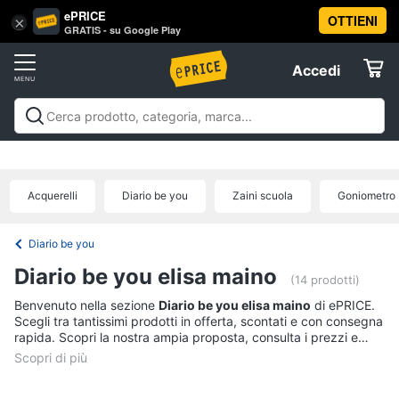
ePRICE
OTTIENI
Vai
×
Accedi
GRATIS - su Google Play
al
Registrati
menu
Accedi
Offerte
Offerte
Elettrodomestici
Acquerelli
Diario be you
Zaini scuola
Goniometro
Informatica
Diario be you
Telefonia
Diario be you elisa maino
(14 prodotti)
Benvenuto nella sezione
Diario be you elisa maino
di ePRICE.
Tv
Scegli tra tantissimi prodotti in offerta, scontati e con consegna
e
rapida. Scopri la nostra ampia proposta, consulta i prezzi e
Home
acquista comodamente online.
Cinema