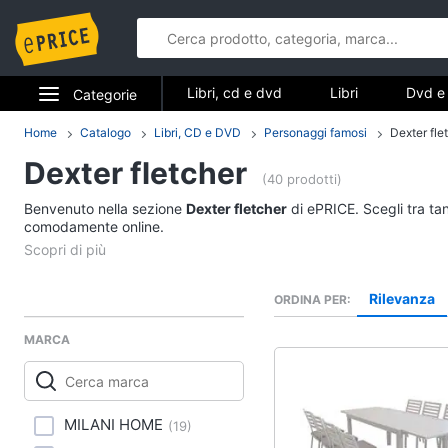
Libri, cd e dvd
Libri
Dvd e 
Categorie
Elettrodomestici
Home
Catalogo
Libri, CD e DVD
Personaggi famosi
Dexter fle
Libri, cd e d
Dexter fletcher
Informatica
(40 prodotti)
Libri
Benvenuto nella sezione
Dexter fletcher
di ePRICE. Scegli tra tan
Telefonia
comodamente online.
Religione e Spiritualit
Attualità, politica e dir
Tv e Home Cinema
Libri di Cucina
Rilevanza
ORDINA PER
Smart home
Libri di Arte, Design e
Architettura
MARCA
Videogiochi
Vedi tutti
Audio e musica
MILANI HOME
(
19
)