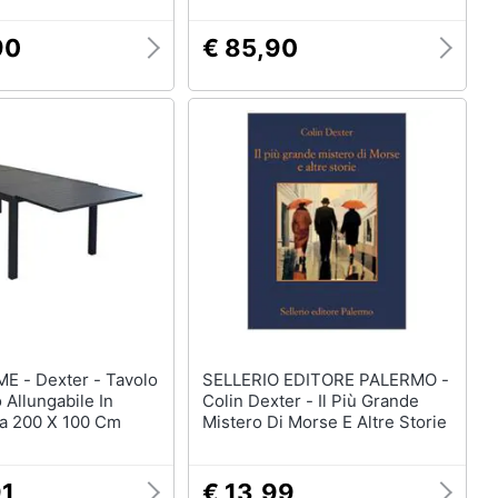
90
€ 85,90
 - Tavolo
SELLERIO EDITORE PALERMO -
 Allungabile In
Colin Dexter - Il Più Grande
Da 200 X 100 Cm
Mistero Di Morse E Altre Storie
91
€ 13,99