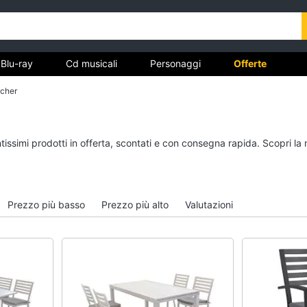
Blu-ray
Cd musicali
Personaggi
Offerte
tcher
vd
Dvd e Blu-ray
Cd musicali
tissimi prodotti in offerta, scontati e con consegna rapida. Scopri la
à
Blu-Ray
Colonne Sonore
itto
Blu-Ray Musica Classica
CD Musicali
Walt disney film
Musica Leggera
Prezzo più basso
Prezzo più alto
Valutazioni
DVD Film
Musica Jazz
Vedi tutti
Vedi tutti