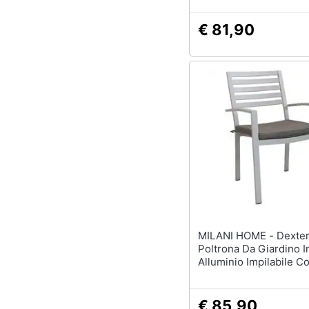
€ 81,90
MILANI HOME - Dexter -
Poltrona Da Giardino I
Alluminio Impilabile C
Di Cuscino
€ 85,90