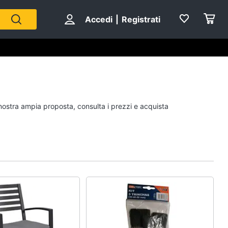
Accedi
|
Registrati
Personaggi
 nostra ampia proposta, consulta i prezzi e acquista
cristiano ronaldo
Me contro Te
Sean connery
Barbara D'Urso
Vedi tutti