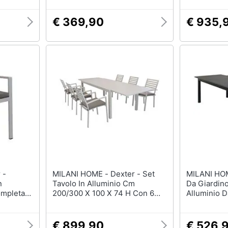
€ 369,90
€ 935,
MILANI HOME - Dexter - Set
MILANI HOME - Dexter
n
Tavolo In Alluminio Cm
Da Giardino
ompleta
200/300 X 100 X 74 H Con 6
Alluminio 
Poltrone Dexter
€ 899,90
€ 526,