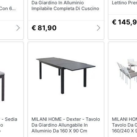
m
Da Giardino In Alluminio
Lettino Pre
 Con 6
Impilabile Completa Di Cuscino
€ 145,
€ 81,90
MILANI HOME - Dexter - Tavolo
MILANI HOME - Dext
io
Da Giardino Allungabile In
Tavolo Da G
o
Alluminio Da 160 X 90 Cm
160/240 X 
Sedie E 2 P