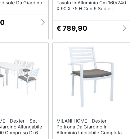
ndisole Da Giardino
Tavolo In Alluminio Cm 160/240
X 90 X 75 H Con 6 Sedie
Dexter
90
€ 789,90
er - Set
MILANI HOME - Dexter -
iardino Allungabile
Poltrona Da Giardino In
90 Compreso Di 6
Alluminio Impilabile Completa
oltrone In Alluminio
Di Cuscino