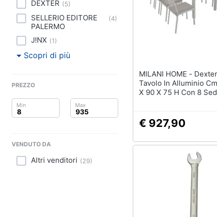
Clima
DEXTER
(
5
)
SELLERIO EDITORE
(
4
)
Arredo
PALERMO
J!NX
(
1
)
Brico e Giardinaggio
Scopri di più
Salute e igiene
MILANI HOME - Dexter - Set
Tavolo In Alluminio C
PREZZO
Beauty
X 90 X 75 H Con 8 Sed
Dexter
Giocattoli
€ 927,90
Prima infanzia
VENDUTO DA
Fotografia
Altri venditori
(
29
)
Casalinghi
Abbigliamento