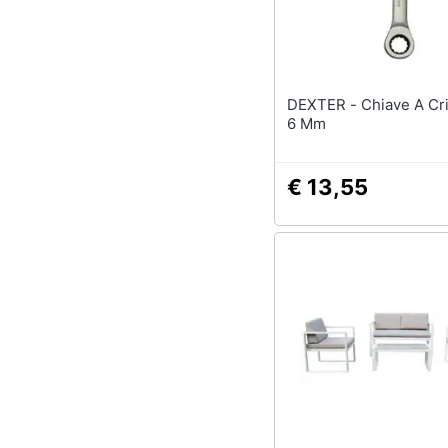
Sport
Animali
Motori
DEXTER - Chiave A Cricchetto
6 Mm
Libri, cd e dvd
Festività e ricorrenze
€ 13,55
Promozioni