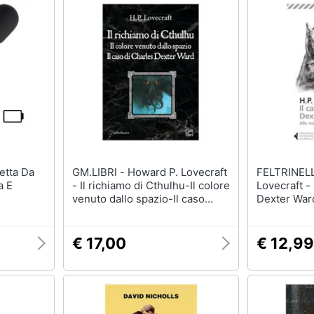
GM.LIBRI - Howard P. Lovecraft
FELTRINELLI - Howa
a E
- Il richiamo di Cthulhu-Il colore
Lovecraft - 
venuto dallo spazio-Il caso
Dexter War
Charles Dexter Ward
della follia
€ 17,00
€ 12,99