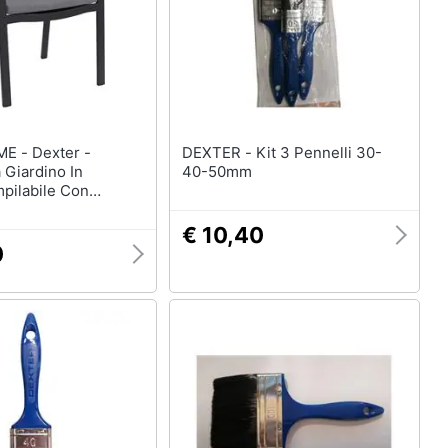
exter -
DEXTER - Kit 3 Pennelli 30-
 Giardino In
40-50mm
mpilabile Con
€ 10,40
0