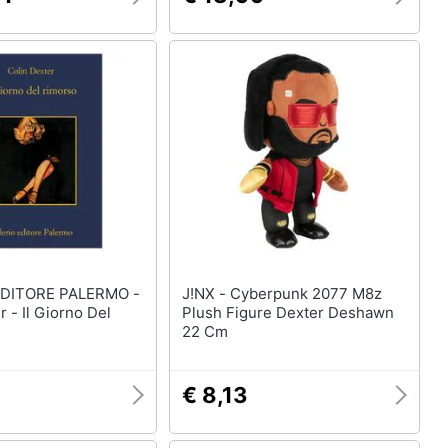
EDITORE PALERMO -
J!NX - Cyberpunk 2077 M8z
r - Il Giorno Del
Plush Figure Dexter Deshawn
22 Cm
9
€ 8,13