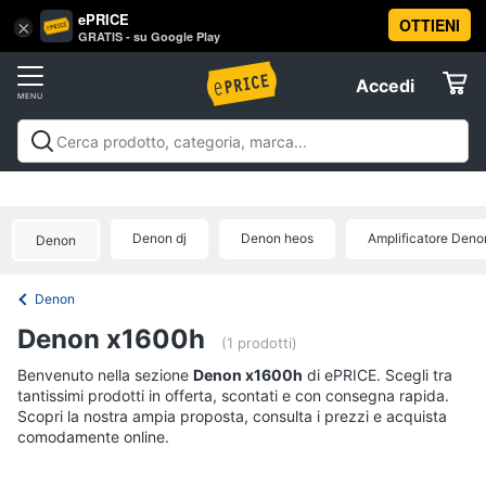
ePRICE
OTTIENI
Vai
×
Accedi
GRATIS - su Google Play
al
Registrati
menu
Accedi
Offerte
Offerte
Elettrodomestici
Denon dj
Denon heos
Amplificatore Deno
Denon
Informatica
Denon
Telefonia
Denon x1600h
(1 prodotti)
Tv
Benvenuto nella sezione
Denon x1600h
di ePRICE. Scegli tra
tantissimi prodotti in offerta, scontati e con consegna rapida.
e
Scopri la nostra ampia proposta, consulta i prezzi e acquista
Home
comodamente online.
Cinema