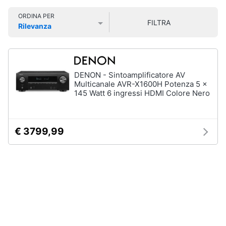
Smart
ORDINA PER
home
FILTRA
Rilevanza
Prezzo più basso
Prezzo più alto
Valutazioni
Videogiochi
Audio
DENON - Sintoamplificatore AV
e
Multicanale AVR-X1600H Potenza 5 x
musica
145 Watt 6 ingressi HDMI Colore Nero
Clima
€ 3799,99
Arredo
Brico
e
Giardinaggio
Salute