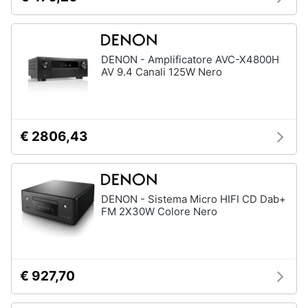
Animali
DENON - Amplificatore AVC-X4800H
Motori
AV 9.4 Canali 125W Nero
Libri,
cd
e
€ 2806,43
dvd
Festività
e
DENON - Sistema Micro HIFI CD Dab+
FM 2X30W Colore Nero
ricorrenze
Promozioni
€ 927,70
Servizi