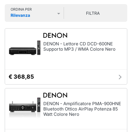
Smart
ORDINA PER
home
FILTRA
Rilevanza
Prezzo più basso
Prezzo più alto
Valutazioni
Videogiochi
Audio
DENON - Lettore CD DCD-600NE
e
Supporto MP3 / WMA Colore Nero
musica
Clima
€ 368,85
Arredo
Brico
DENON - Amplificatore PMA-900HNE
e
Bluetooth Ottico AirPlay Potenza 85
Watt Colore Nero
Giardinaggio
Salute