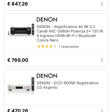
€ 847,26
e
igiene
Beauty
DENON - Amplificatore AV 8K 5.2
Canali AVC-S660H Potenza 5x 135 W
6 Ingressi HDMI Wi-Fi / Bluetooth
Giocattoli
Colore Nero
1 recensione
Prima
infanzia
€ 769,00
Fotografia
Casalinghi
DENON - DCD-900NE Registratore
CD Argento
Abbigliamento
Sport
€ 470,26