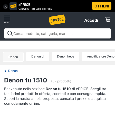
ePRICE
OTTIENI
Vai
×
Accedi
GRATIS - su Google Play
al
Registrati
menu
Accedi
Offerte
Offerte
Elettrodomestici
Denon dj
Denon heos
Amplificatore Deno
Denon
Informatica
Denon
Telefonia
Denon tu 1510
(57 prodotti)
Tv
Benvenuto nella sezione
Denon tu 1510
di ePRICE. Scegli tra
tantissimi prodotti in offerta, scontati e con consegna rapida.
e
Scopri la nostra ampia proposta, consulta i prezzi e acquista
Home
comodamente online.
Cinema