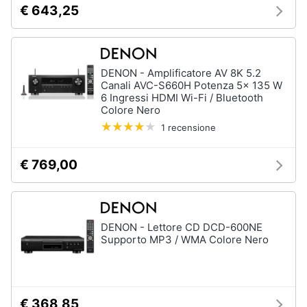
€ 643,25
e
igiene
Beauty
DENON - Amplificatore AV 8K 5.2
Canali AVC-S660H Potenza 5x 135 W
6 Ingressi HDMI Wi-Fi / Bluetooth
Giocattoli
Colore Nero
1 recensione
Prima
infanzia
€ 769,00
Fotografia
Casalinghi
DENON - Lettore CD DCD-600NE
Supporto MP3 / WMA Colore Nero
Abbigliamento
Sport
€ 368,85