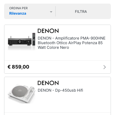
Smart
ORDINA PER
home
FILTRA
Rilevanza
Prezzo più basso
Prezzo più alto
Valutazioni
Videogiochi
Audio
DENON - Amplificatore PMA-900HNE
e
Bluetooth Ottico AirPlay Potenza 85
musica
Watt Colore Nero
Clima
€ 859,00
Arredo
Brico
DENON - Dp-450usb Hifi
e
Giardinaggio
Salute