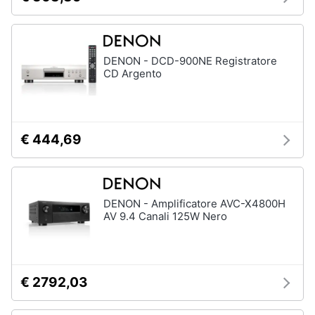
Animali
DENON - DCD-900NE Registratore
Motori
CD Argento
Libri,
cd
e
€ 444,69
dvd
Festività
e
DENON - Amplificatore AVC-X4800H
AV 9.4 Canali 125W Nero
ricorrenze
Promozioni
€ 2792,03
Servizi