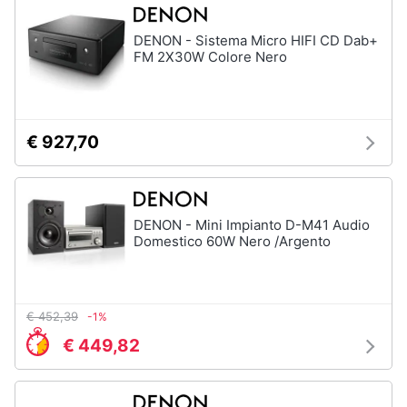
Assistenza
clienti
DENON - Sistema Micro HIFI CD Dab+
FM 2X30W Colore Nero
Esci
€ 927,70
DENON - Mini Impianto D-M41 Audio
Domestico 60W Nero /Argento
€ 452,39
-1%
€ 449,82