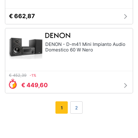
€ 662,87
DENON - D-m41 Mini Impianto Audio
Domestico 60 W Nero
€ 452,39
-1%
€ 449,60
1
2