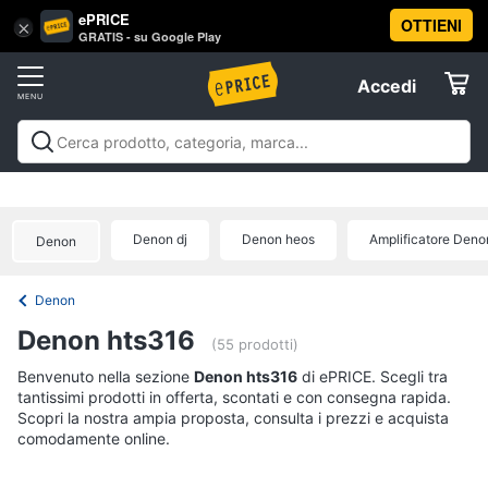
ePRICE
OTTIENI
Vai
×
Accedi
GRATIS - su Google Play
al
Registrati
menu
Accedi
Offerte
Offerte
Elettrodomestici
Denon dj
Denon heos
Amplificatore Deno
Denon
Informatica
Denon
Telefonia
Denon hts316
(55 prodotti)
Tv
Benvenuto nella sezione
Denon hts316
di ePRICE. Scegli tra
tantissimi prodotti in offerta, scontati e con consegna rapida.
e
Scopri la nostra ampia proposta, consulta i prezzi e acquista
Home
comodamente online.
Cinema