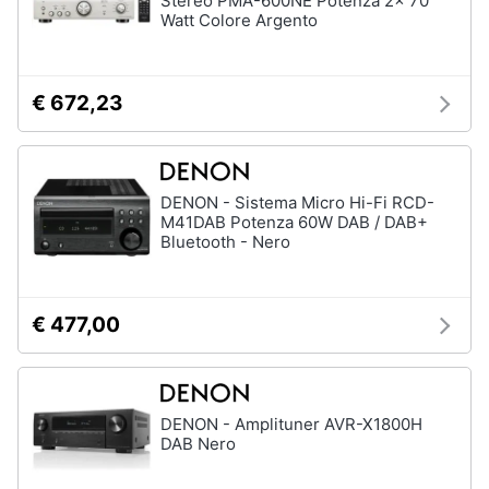
Stereo PMA-600NE Potenza 2x 70
Watt Colore Argento
€ 672,23
DENON - Sistema Micro Hi-Fi RCD-
M41DAB Potenza 60W DAB / DAB+
Bluetooth - Nero
€ 477,00
DENON - Amplituner AVR-X1800H
DAB Nero