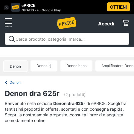
ePRICE
OTTIENI
Vai
×
Accedi
GRATIS - su Google Play
al
Registrati
menu
Accedi
Offerte
Offerte
Elettrodomestici
Denon dj
Denon heos
Amplificatore Deno
Denon
Informatica
Denon
Telefonia
Denon dra 625r
(2 prodotti)
Tv
Benvenuto nella sezione
Denon dra 625r
di ePRICE. Scegli tra
tantissimi prodotti in offerta, scontati e con consegna rapida.
e
Scopri la nostra ampia proposta, consulta i prezzi e acquista
Home
comodamente online.
Cinema