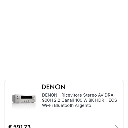
e
igiene
Beauty
Giocattoli
Prima
infanzia
Fotografia
Casalinghi
DENON - Ricevitore Stereo AV DRA-
900H 2.2 Canali 100 W 8K HDR HEOS
Wi-Fi Bluetooth Argento
Abbigliamento
Sport
€ 591,73