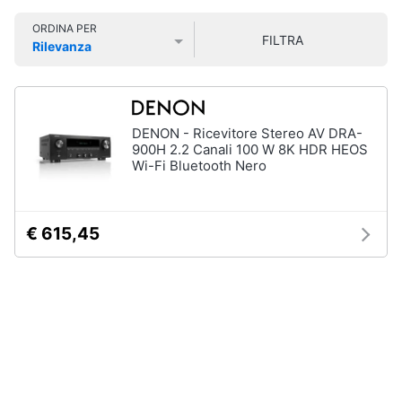
Smart
ORDINA PER
home
FILTRA
Rilevanza
Prezzo più basso
Prezzo più alto
Valutazioni
Videogiochi
Audio
DENON - Ricevitore Stereo AV DRA-
e
900H 2.2 Canali 100 W 8K HDR HEOS
musica
Wi-Fi Bluetooth Nero
Clima
€ 615,45
Arredo
Brico
e
Giardinaggio
Salute