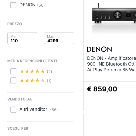
Clima
DENON
(
56
)
Arredo
PREZZO
Brico e Giardinaggio
Salute e igiene
Beauty
DENON - Amplificatore PMA-
MEDIA RECENSIONI CLIENTI
900HNE Bluetooth Ott
Giocattoli
AirPlay Potenza 85 Wa
(2)
Nero
(1)
Prima infanzia
€ 859,00
Fotografia
VENDUTO DA
Altri venditori
Casalinghi
(
56
)
Abbigliamento
SCEGLI PER