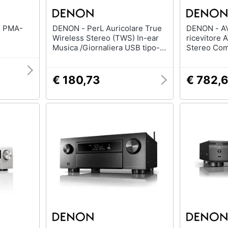
DENON - PerL Auricolare True
DENON - AVR-X2800H DAB
Wireless Stereo (TWS) In-ear
ricevitore A
Musica /Giornaliera USB tipo-C
Stereo Com
Bluetooth Nero
€ 180,73
€ 782,