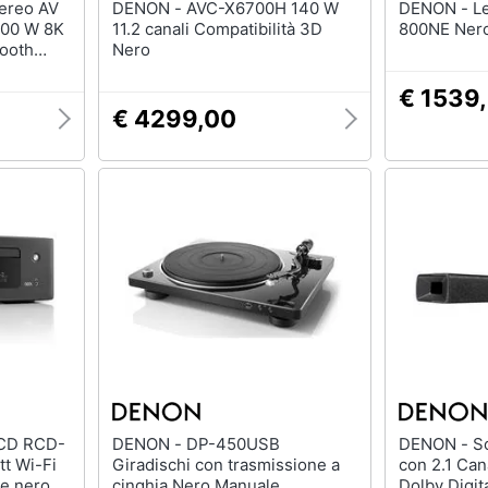
DENON - AVC-X6700H 140 W
DENON - Lettore CD DCD-
100 W 8K
11.2 canali Compatibilità 3D
800NE Ner
ooth
Nero
€ 1539
€ 4299,00
DENON - DP-450USB
DENON - Soundbar DHT-S217
tt Wi-Fi
Giradischi con trasmissione a
con 2.1 Can
e nero
cinghia Nero Manuale
Dolby Digita