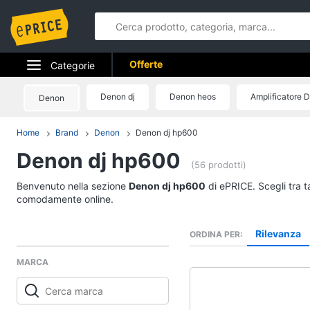
Offerte
Categorie
Elettrodomestici
Denon dj
Denon heos
Amplificatore 
Denon
Informatica
Home
Brand
Denon
Denon dj hp600
Denon dj hp600
Telefonia
(56 prodotti)
Tv e Home Cinema
Benvenuto nella sezione
Denon dj hp600
di ePRICE. Scegli tra t
comodamente online.
Smart home
Rilevanza
ORDINA PER
Videogiochi
MARCA
Audio e musica