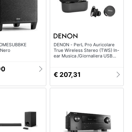
DENON - PerL Pro Auricolare
 Nero
True Wireless Stereo (TWS) In-
ear Musica /Giornaliera USB
tipo-C Bluetooth Nero
90
€ 207,31