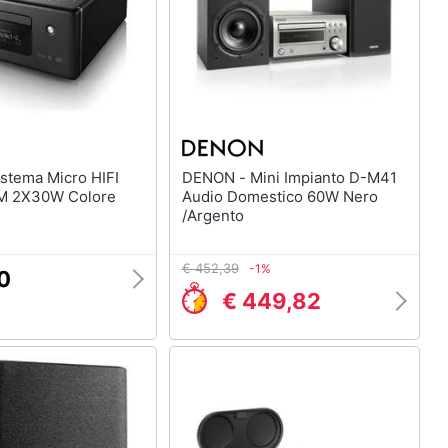
DENON - Mini Impianto D-M41
M 2X30W Colore
Audio Domestico 60W Nero
/Argento
€ 452,39
-1%
0
€ 449,82