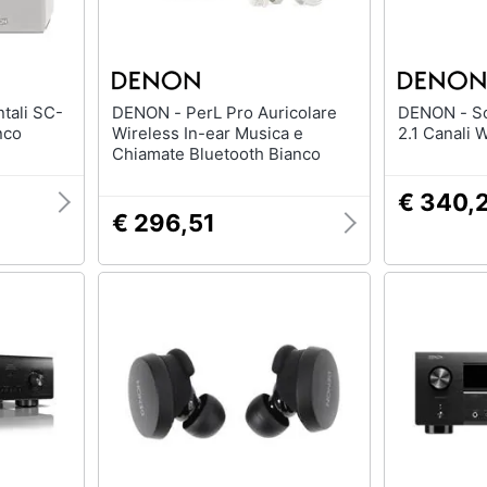
DENON - PerL Pro Auricolare
DENON - Soundbar DHT-S416
nco
Wireless In-ear Musica e
2.1 Canali 
Chiamate Bluetooth Bianco
€ 340,
€ 296,51