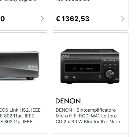
y TrueHD Bluetooth
 Colore Nero
00
€ 1362,53
DENON - Sintoamplificatore
EE 802.11ac, IEEE
Micro HiFi RCD-M41 Lettore
EE 802.11g, IEEE
CD 2 x 30 W Bluetooth - Nero
B Type-A, Nero, 5 -
0 Hz, AC, Audio