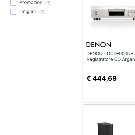
Sport
Promozioni
(
3
)
I migliori
(
2
)
Animali
Motori
Libri, cd e dvd
DENON - DCD-900NE
Festività e ricorrenze
Registratore CD Argen
Promozioni
€ 444,69