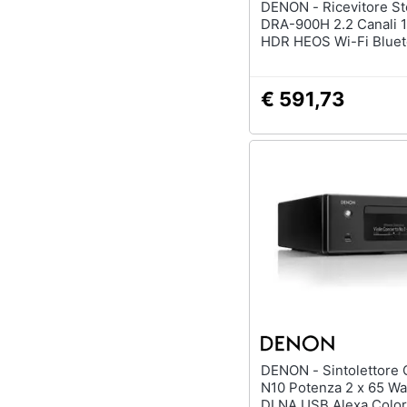
DENON - Ricevitore Stereo AV
DRA-900H 2.2 Canali 
HDR HEOS Wi-Fi Bluet
Argento
€ 591,73
DENON - Sintolettore CD RCD-
N10 Potenza 2 x 65 Wa
DLNA USB Alexa Color