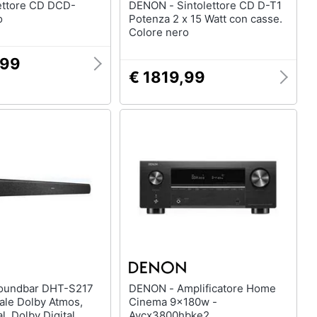
DENON - Sintolettore CD D-T1
o
Potenza 2 x 15 Watt con casse.
Colore nero
,99
€ 1819,99
DENON - Amplificatore Home
ale Dolby Atmos,
Cinema 9x180w -
l, Dolby Digital
Avcx3800hbke2