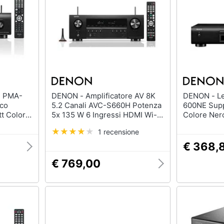
DENON - Amplificatore AV 8K
DENON - Lettore CD DCD-
ico
5.2 Canali AVC-S660H Potenza
600NE Sup
tt Colore
5x 135 W 6 Ingressi HDMI Wi-Fi
Colore Ner
/ Bluetooth Colore Nero
1 recensione
€ 368,
€ 769,00