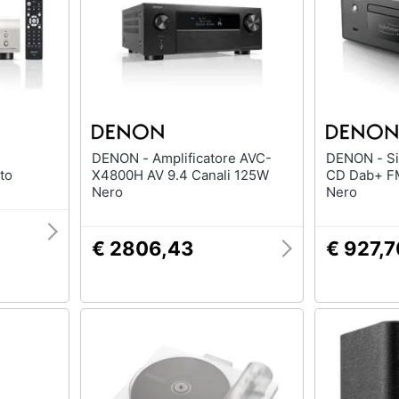
DENON - Amplificatore AVC-
DENON - Sistema Micro HIFI
to
X4800H AV 9.4 Canali 125W
CD Dab+ F
Nero
Nero
€ 2806,43
€ 927,7