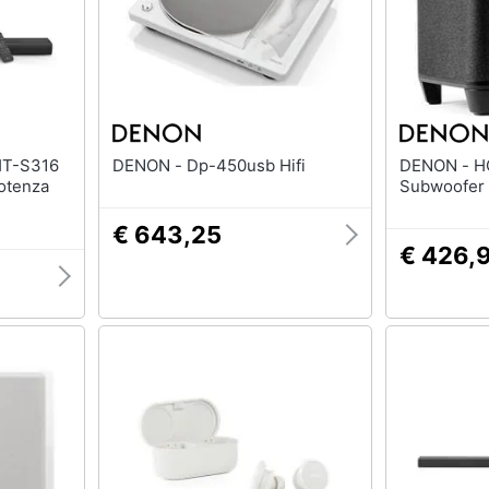
DENON - Dp-450usb Hifi
DENON - HOMESUBBKE
otenza
Subwoofer
€ 643,25
€ 426,