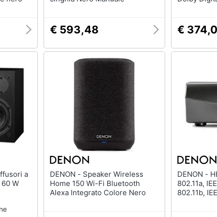
Plus, Dolb
/HDMI /USB
€ 593,48
€ 374,
DENON - Speaker Wireless
DENON - HEOS Link HS2, IEEE
 60 W
Home 150 Wi-Fi Bluetooth
802.11a, IE
Alexa Integrato Colore Nero
802.11b, IE
802.11n, US
one
35 °C, 50/6