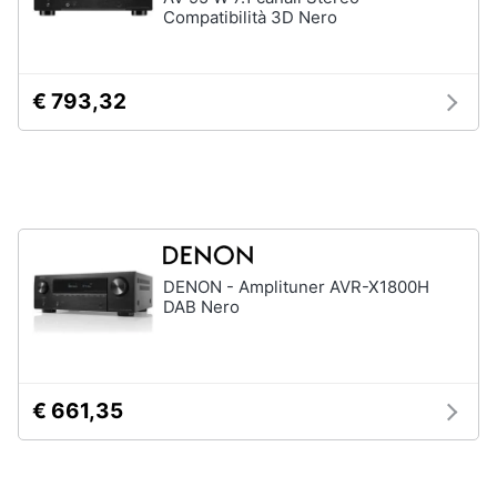
Compatibilità 3D Nero
e
igiene
€ 793,32
Beauty
Giocattoli
Prima
infanzia
DENON - Amplituner AVR-X1800H
Fotografia
DAB Nero
Casalinghi
€ 661,35
Abbigliamento
Sport