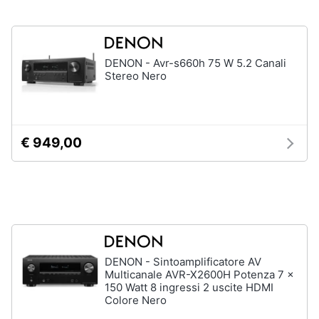
Animali
DENON - Avr-s660h 75 W 5.2 Canali
Motori
Stereo Nero
Libri,
cd
e
€ 949,00
dvd
Festività
e
ricorrenze
Promozioni
DENON - Sintoamplificatore AV
Multicanale AVR-X2600H Potenza 7 x
150 Watt 8 ingressi 2 uscite HDMI
Servizi
Colore Nero