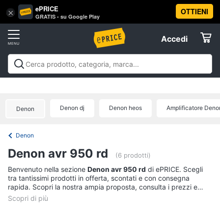
ePRICE
OTTIENI
Vai
×
Accedi
GRATIS - su Google Play
al
Registrati
menu
Accedi
Offerte
Offerte
Elettrodomestici
Denon dj
Denon heos
Amplificatore Deno
Denon
Informatica
Denon
Telefonia
Denon avr 950 rd
(6 prodotti)
Tv
Benvenuto nella sezione
Denon avr 950 rd
di ePRICE. Scegli
tra tantissimi prodotti in offerta, scontati e con consegna
e
rapida. Scopri la nostra ampia proposta, consulta i prezzi e
Home
acquista comodamente online.
Cinema