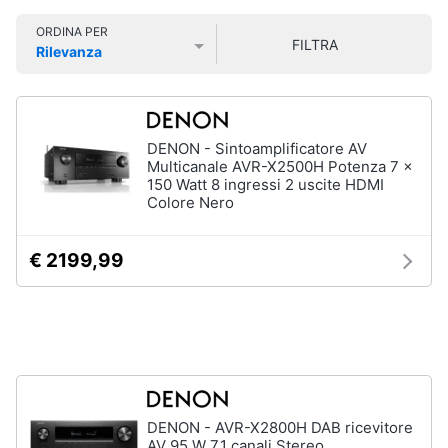
Smart
ORDINA PER
home
FILTRA
Rilevanza
Prezzo più basso
Prezzo più alto
Valutazioni
Videogiochi
Audio
DENON - Sintoamplificatore AV
e
Multicanale AVR-X2500H Potenza 7 x
musica
150 Watt 8 ingressi 2 uscite HDMI
Colore Nero
Clima
€ 2199,99
Arredo
Brico
e
Giardinaggio
DENON - AVR-X2800H DAB ricevitore
Salute
AV 95 W 7.1 canali Stereo