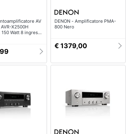
DENON - Amplificatore PMA-
e AVR-X2500H
800 Nero
 150 Watt 8 ingressi
DMI Colore Nero
€ 1379,00
,99