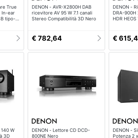
DENON - AVR-X2800H DAB
DENON - Ricevitore Stereo AV
 In-ear
ricevitore AV 95 W 7.1 canali
DRA-900H 2
SB tipo-C
Stereo Compatibilità 3D Nero
HDR HEOS W
Nero
€ 782,64
€ 615,
DENON - Lettore CD DCD-
DENON - Sintolettore CD D-T1
tà 3D
800NE Nero
Potenza 2 x