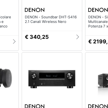
DENON - Soundbar DHT-S416
DENON - Sintoamplificatore AV
a e
2.1 Canali Wireless Nero
Multicanal
ianco
Potenza 7 x
2 uscite H
€ 340,25
€ 2199