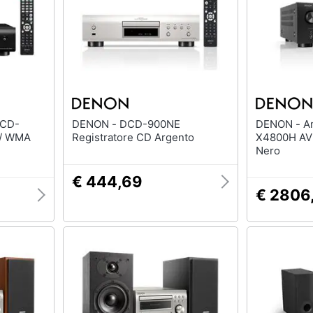
DENON - DCD-900NE
DENON - Amplificatore AVC-
 / WMA
Registratore CD Argento
X4800H AV 
Nero
€ 444,69
€ 2806