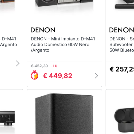
DENON - Mini Impianto D-M41
DENON - Soundbar DHT-S316
 Argento
Audio Domestico 60W Nero
Subwoofer 
/Argento
50W Blueto
€ 452,39
-1%
€ 257,
€ 449,82