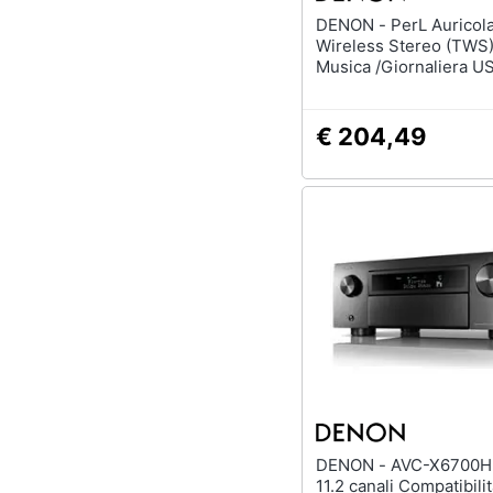
DENON - PerL Auricolare True
Wireless Stereo (TWS)
Musica /Giornaliera U
Bluetooth Nero
€ 204,49
DENON - AVC-X6700H 140 W
11.2 canali Compatibili