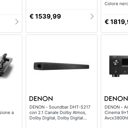
Colore ner
€ 1539,99
€ 1819
DENON - Soundbar DHT-S217
DENON - Amplificatore Home
sione a
con 2.1 Canale Dolby Atmos,
Cinema 9x
Dolby Digital, Dolby Digital
Avcx3800h
Plus, Dolby TrueHD Bluetooth