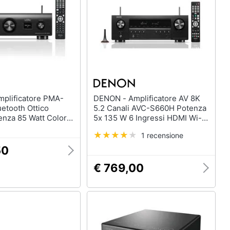
DENON - Amplificatore AV 8K
etooth Ottico
5.2 Canali AVC-S660H Potenza
enza 85 Watt Colore
5x 135 W 6 Ingressi HDMI Wi-Fi
/ Bluetooth Colore Nero
1 recensione
50
€ 769,00