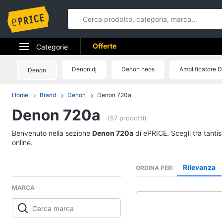
Offerte
Categorie
Elettrodomestici
Denon dj
Denon heos
Amplificatore 
Denon
Informatica
Home
Brand
Denon
Denon 720a
Denon 720a
Telefonia
(57 prodotti)
Tv e Home Cinema
Benvenuto nella sezione
Denon 720a
di ePRICE. Scegli tra tanti
online.
Smart home
Rilevanza
ORDINA PER
Videogiochi
MARCA
Audio e musica