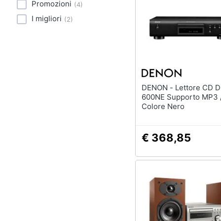
Sport
Promozioni
(
4
)
I migliori
(
2
)
Animali
Motori
Libri, cd e dvd
DENON - Lettore CD DCD-
Festività e ricorrenze
600NE Supporto MP3
Colore Nero
Promozioni
€ 368,85