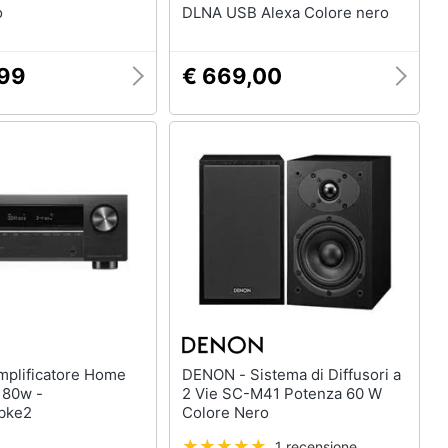
o
DLNA USB Alexa Colore nero
,99
€ 669,00
DENON - Sistema di Diffusori a
180w -
2 Vie SC-M41 Potenza 60 W
bke2
Colore Nero
1 recensione