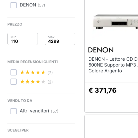
Clima
DENON
(
57
)
Arredo
PREZZO
Brico e Giardinaggio
Salute e igiene
Beauty
DENON - Lettore CD DCD-
MEDIA RECENSIONI CLIENTI
600NE Supporto MP3
Giocattoli
Colore Argento
(2)
(2)
Prima infanzia
€ 371,76
Fotografia
VENDUTO DA
Altri venditori
Casalinghi
(
57
)
Abbigliamento
SCEGLI PER