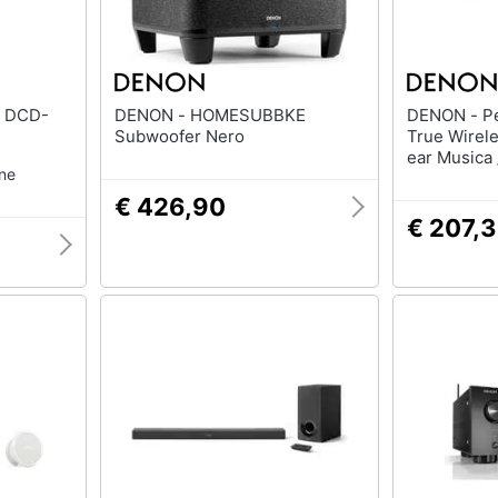
DENON - HOMESUBBKE
DENON - PerL Pro Auricolare
Subwoofer Nero
True Wirele
ear Musica 
one
tipo-C Blu
€ 426,90
€ 207,3