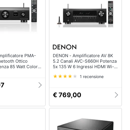
DENON - Amplificatore AV 8K
etooth Ottico
5.2 Canali AVC-S660H Potenza
enza 85 Watt Colore
5x 135 W 6 Ingressi HDMI Wi-Fi
/ Bluetooth Colore Nero
1 recensione
07
€ 769,00