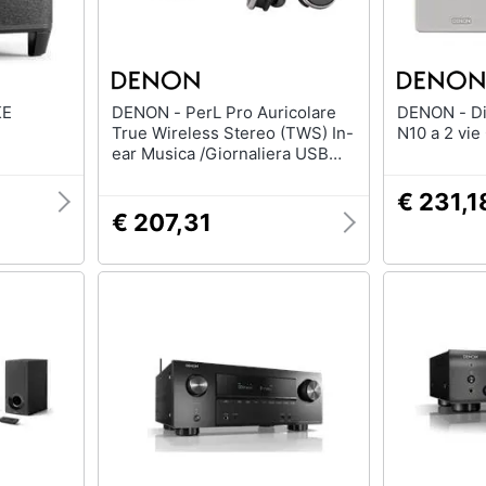
DENON - PerL Pro Auricolare
DENON - Diffusori Frontali SC-
True Wireless Stereo (TWS) In-
N10 a 2 vie
ear Musica /Giornaliera USB
tipo-C Bluetooth Nero
€ 231,1
€ 207,31