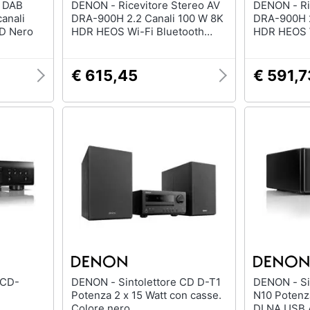
DENON - Ricevitore Stereo AV
DENON - Ricevitore Stereo AV
canali
DRA-900H 2.2 Canali 100 W 8K
DRA-900H 2
3D Nero
HDR HEOS Wi-Fi Bluetooth
HDR HEOS W
Nero
Argento
€ 615,45
€ 591,7
DENON - Sintolettore CD D-T1
DENON - Sintolettore CD RCD-
Potenza 2 x 15 Watt con casse.
N10 Potenza
Colore nero
DLNA USB A