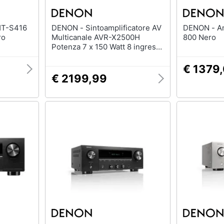
DENON - Sintoamplificatore AV
DENON - Amplificatore PMA-
ro
Multicanale AVR-X2500H
800 Nero
Potenza 7 x 150 Watt 8 ingressi
2 uscite HDMI Colore Nero
€ 1379
€ 2199,99