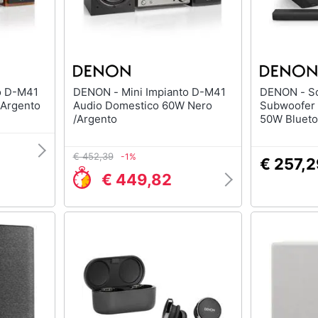
DENON - Mini Impianto D-M41
DENON - Soundbar DHT-S316
 Argento
Audio Domestico 60W Nero
Subwoofer 
/Argento
50W Blueto
€ 452,39
-1%
€ 257,
€ 449,82