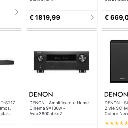
€ 1819,99
€ 669,
DENON - Amplificatore Home
DENON - Sistema di Diffusori a
Atmos,
Cinema 9x180w -
2 Vie SC-M
gital
Avcx3800hbke2
Colore Ner
uetooth
ro