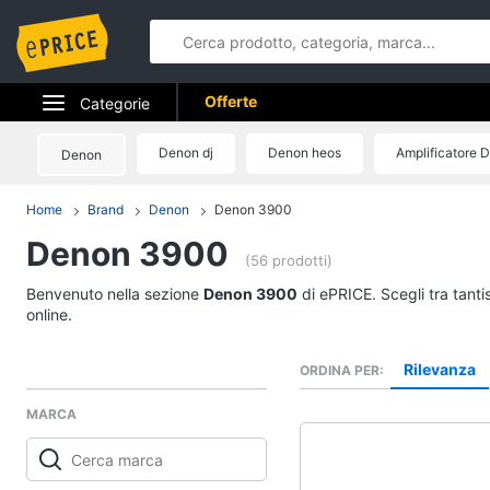
Offerte
Categorie
Elettrodomestici
Denon dj
Denon heos
Amplificatore 
Denon
Informatica
Home
Brand
Denon
Denon 3900
Denon 3900
Telefonia
(56 prodotti)
Tv e Home Cinema
Benvenuto nella sezione
Denon 3900
di ePRICE. Scegli tra tant
online.
Smart home
Rilevanza
ORDINA PER
Videogiochi
MARCA
Audio e musica