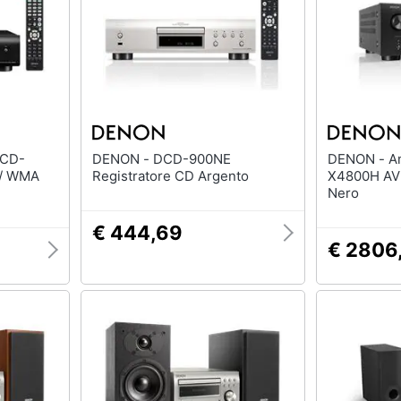
DENON - DCD-900NE
DENON - Amplificatore AVC-
 / WMA
Registratore CD Argento
X4800H AV 
Nero
€ 444,69
€ 2806