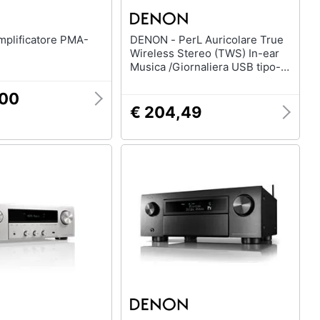
DENON - PerL Auricolare True
Wireless Stereo (TWS) In-ear
Musica /Giornaliera USB tipo-C
Bluetooth Nero
,00
€ 204,49