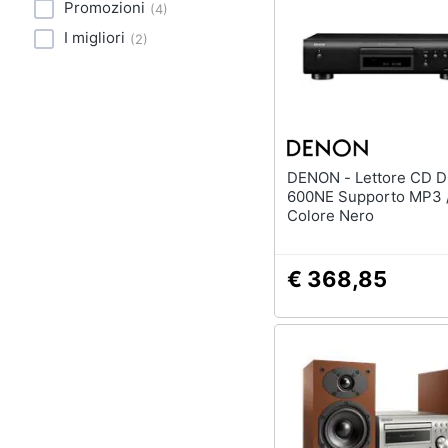
Sport
Promozioni
(
4
)
I migliori
(
2
)
Animali
Motori
Libri, cd e dvd
DENON - Lettore CD DCD-
Festività e ricorrenze
600NE Supporto MP3
Colore Nero
Promozioni
€ 368,85