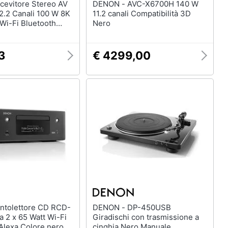
DENON - AVC-X6700H 140 W
.2 Canali 100 W 8K
11.2 canali Compatibilità 3D
i-Fi Bluetooth
Nero
3
€ 4299,00
DENON - DP-450USB
 2 x 65 Watt Wi-Fi
Giradischi con trasmissione a
lexa Colore nero
cinghia Nero Manuale