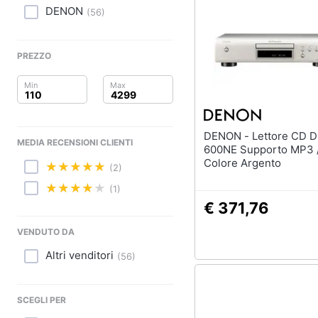
Clima
DENON
(
56
)
Arredo
PREZZO
Brico e Giardinaggio
Salute e igiene
Beauty
DENON - Lettore CD DCD-
MEDIA RECENSIONI CLIENTI
600NE Supporto MP3
Giocattoli
Colore Argento
(2)
(1)
Prima infanzia
€ 371,76
Fotografia
VENDUTO DA
Altri venditori
Casalinghi
(
56
)
Abbigliamento
SCEGLI PER