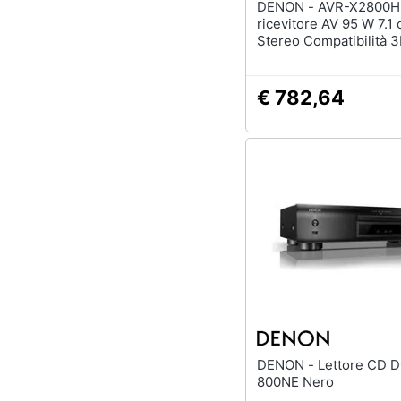
DENON - AVR-X2800H DAB
ricevitore AV 95 W 7.1 
Stereo Compatibilità 
€ 782,64
DENON - Lettore CD DCD-
800NE Nero