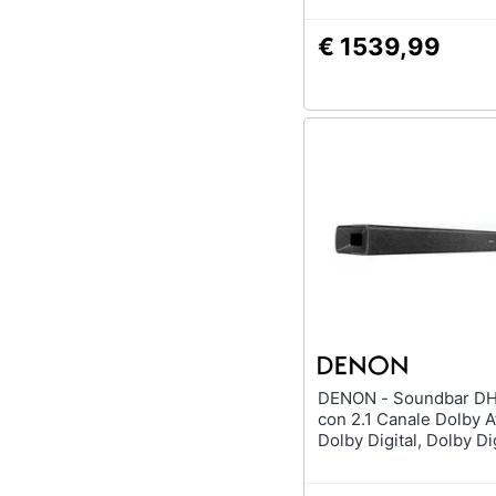
€ 1539,99
DENON - Soundbar DHT-S217
con 2.1 Canale Dolby 
Dolby Digital, Dolby Di
Plus, Dolby TrueHD Bl
/HDMI /USB Colore Ne