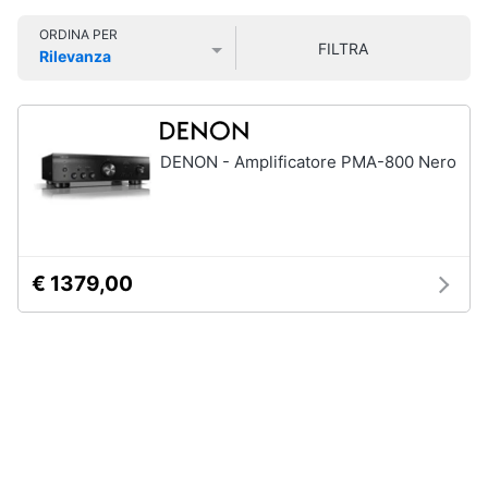
Smart
ORDINA PER
home
FILTRA
Rilevanza
Prezzo più basso
Prezzo più alto
Valutazioni
Videogiochi
Audio
DENON - Amplificatore PMA-800 Nero
e
musica
Clima
€ 1379,00
Arredo
Brico
e
Giardinaggio
Salute