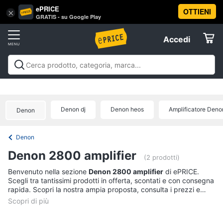
ePRICE
OTTIENI
Vai
×
Accedi
GRATIS - su Google Play
al
Registrati
menu
Accedi
Offerte
Offerte
Elettrodomestici
Denon dj
Denon heos
Amplificatore Deno
Denon
Informatica
Denon
Telefonia
Denon 2800 amplifier
(2 prodotti)
Tv
Benvenuto nella sezione
Denon 2800 amplifier
di ePRICE.
Scegli tra tantissimi prodotti in offerta, scontati e con consegna
e
rapida. Scopri la nostra ampia proposta, consulta i prezzi e
Home
acquista comodamente online.
Cinema