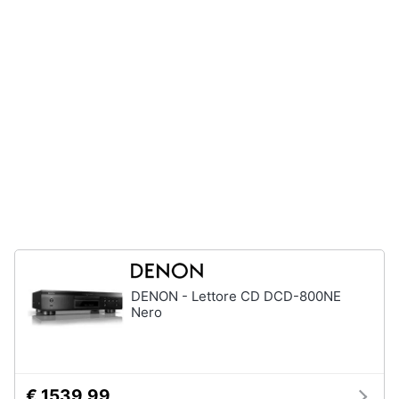
e
igiene
Beauty
Giocattoli
Prima
infanzia
Fotografia
Casalinghi
DENON - Lettore CD DCD-800NE
Nero
Abbigliamento
Sport
€ 1539,99