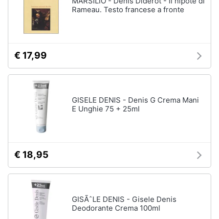
MARSILIO - Denis Diderot - Il nipote di
Vedi
Rameau. Testo francese a fronte
tutti
Animali
Motori
Personaggi
€ 17,99
cristiano
Libri,
ronaldo
cd
Me
e
contro
GISELE DENIS - Denis G Crema Mani
dvd
Te
E Unghie 75 + 25ml
Sean
connery
Festività
e
Barbara
ricorrenze
D'Urso
€ 18,95
Vedi
Promozioni
tutti
GISÃˆLE DENIS - Gisele Denis
Servizi
Deodorante Crema 100ml