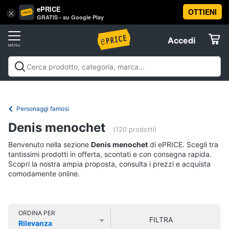
ePRICE
OTTIENI
Vai
×
Accedi
GRATIS - su Google Play
al
Registrati
menu
Accedi
Libri,
Offerte
cd
e
Libri, cd e dvd
Libri
Dvd e Blu-ray
Cd
dvd
Elettrodomestici
musicali
Personaggi
Offerte
Personaggi famosi
Libri
Informatica
Denis menochet
Religione
(120 prodotti)
e
Benvenuto nella sezione
Denis menochet
di ePRICE. Scegli tra
Spiritualità
Telefonia
tantissimi prodotti in offerta, scontati e con consegna rapida.
Attualità,
Scopri la nostra ampia proposta, consulta i prezzi e acquista
politica
comodamente online.
Tv
e
e
diritto
Home
Libri
Cinema
di
ORDINA PER
FILTRA
Cucina
Rilevanza