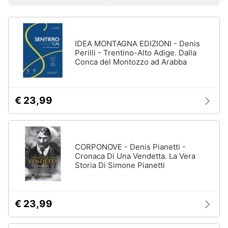
Prezzo più basso
Prezzo più alto
Valutazioni
Libri
Smart
di
home
Arte,
Design
e
IDEA MONTAGNA EDIZIONI - Denis
Videogiochi
Architettura
Perilli - Trentino-Alto Adige. Dalla
Conca del Montozzo ad Arabba
Vedi
Audio
tutti
e
musica
€ 23,99
Dvd
Clima
e
Blu-
ray
CORPONOVE - Denis Pianetti -
Arredo
Cronaca Di Una Vendetta. La Vera
Blu-
Storia Di Simone Pianetti
Ray
Brico
Blu-
e
Ray
Giardinaggio
Musica
€ 23,99
Classica
Salute
Walt