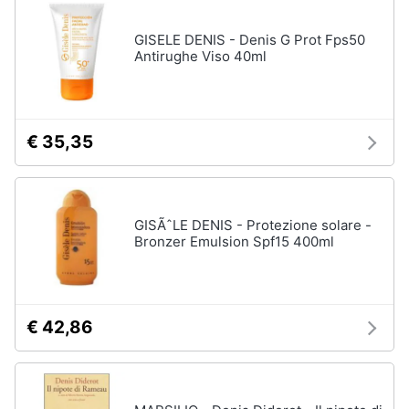
disney
e
film
igiene
GISELE DENIS - Denis G Prot Fps50
DVD
Antirughe Viso 40ml
Film
Beauty
Vedi
tutti
Giocattoli
€ 35,35
Prima
Cd
infanzia
musicali
GISÃˆLE DENIS - Protezione solare -
Colonne
Bronzer Emulsion Spf15 400ml
Fotografia
Sonore
CD
Musicali
Casalinghi
Musica
€ 42,86
Leggera
Abbigliamento
Musica
Jazz
Sport