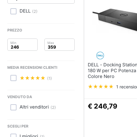
Clima
DELL
(
2
)
Arredo
Brico e Giardinaggio
PREZZO
Salute e igiene
Beauty
DELL - Docking Station WD19S
MEDIA RECENSIONI CLIENTI
Giocattoli
180 W per PC Potenza
Colore Nero
(1)
Prima infanzia
1 recensi
Fotografia
VENDUTO DA
€ 246,79
Altri venditori
(
2
)
Casalinghi
Abbigliamento
SCEGLI PER
I migliori
(
1
)