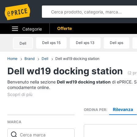
Offerte
Categorie
Elettrodomestici
Dell xps 15
Dell xps 13
Dell xps
Dell
Informatica
Home
Brand
Dell
Dell wd19 docking station
Dell wd19 docking station
Telefonia
(2 pr
Benvenuto nella sezione
Tv e Home Cinema
Dell wd19 docking station
di ePRICE. Sc
comodamente online.
Smart home
Videogiochi
Rilevanza
ORDINA PER
MARCA
Audio e musica