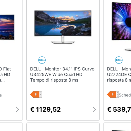
DELL - Monitor 34.1" IPS Curvo
DELL - Monitor 24" IPS Flat
ra HD
U3425WE Wide Quad HD
U2724DE Q
s
Tempo di risposta 8 ms
risposta 8 
a
Sched
€ 1129,52
€ 539,