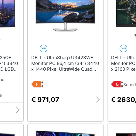
DELL - UltraSharp U3423WE
DELL - UltraSharp U3226Q
7") 3840
Monitor PC 86,4 cm (34") 3440
Monitor PC
 HD LCD
x 1440 Pixel UltraWide Quad
x 2160 Pixe
HD LCD Argento
OLED Nero
one
Sched
a
€ 971,07
€ 2630