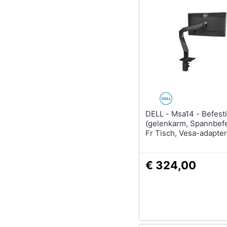
DELL - Msa14 - Befestigungskit
(gelenkarm, Spannbef
Fr Tisch, Vesa-adapter)
Lcd-display (19""-38"")
E2219, E2318, P2018, 
P2319, P2418, P2419, 
€ 324,00
P3418, Ultrasharp U2