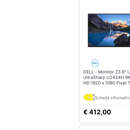
DELL - Monitor 23.8" LCD IPS
UltraSharp U2424H WO
HD 1920 x 1080 Pixel 
Risposta 8 ms
Scheda informativ
€ 412,00