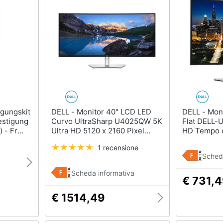
DELL - Monitor 40" LCD LED
DELL - Monitor 31.5" LCD IPS
estigung
Curvo UltraSharp U4025QW 5K
Flat DELL-
 - Fr
Ultra HD 5120 x 2160 Pixel
HD Tempo d
 - Fr
Tempo di Risposta 8 ms
1 recensione
P2219,
Sched
P2719,
518
Scheda informativa
€ 731,
€ 1514,49