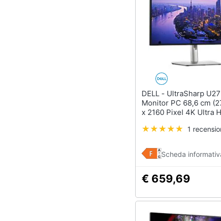
DELL - UltraSharp U2725QE
Monitor PC 68,6 cm (2
x 2160 Pixel 4K Ultra
Nero, Argento
1 recensi
Scheda informativ
€ 659,69