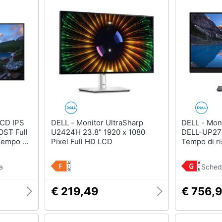
DELL - Monitor UltraSharp
DELL - Monitor 27" LED IPS Flat
ST Full
U2424H 23.8" 1920 x 1080
DELL-UP27
Tempo di
Pixel Full HD LCD
Tempo di r
a
Sched
€ 219,49
€ 756,