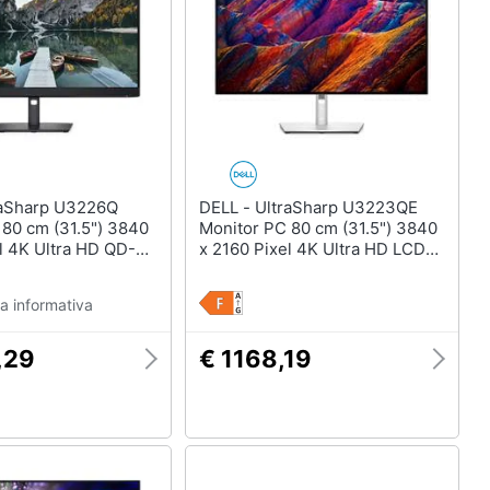
DELL - UltraSharp U3223QE
 80 cm (31.5") 3840
Monitor PC 80 cm (31.5") 3840
l 4K Ultra HD QD-
x 2160 Pixel 4K Ultra HD LCD
Argento
a informativa
,29
€ 1168,19