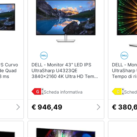
DELL - Monitor 43" LED IPS
DELL - Monitor 23.8" LCD Flat
de Quad
UltraSharp U4323QE
UltraSharp
8 ms
3840x2160 4K Ultra HD Tempo
Tempo di r
di Risposta 8 ms
Scheda informativa
Sched
€ 946,49
€ 380,