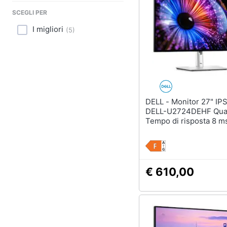
Sport
SCEGLI PER
Animali
I migliori
(
5
)
Motori
Libri, cd e dvd
Festività e ricorrenze
DELL - Monitor 27" IPS Flat
DELL-U2724DEHF Qu
Promozioni
Tempo di risposta 8 m
€ 610,00