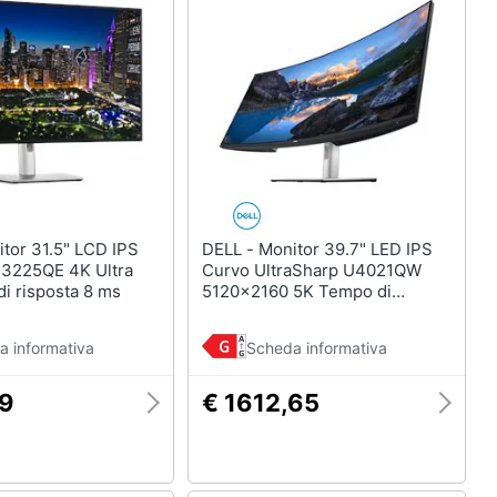
DELL - Monitor 39.7" LED IPS
U3225QE 4K Ultra
Curvo UltraSharp U4021QW
i risposta 8 ms
5120x2160 5K Tempo di
Risposta 8 ms
a informativa
Scheda informativa
49
€ 1612,65