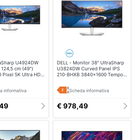
DELL - Monitor 38" UltraSharp
 124,5 cm (49")
U3824DW Curved Panel IPS
 Pixel 5K Ultra HD
210-BHXB 3840×1600 Tempo
Argento
di Risposta 5 ms
a informativa
Scheda informativa
,49
€ 978,49