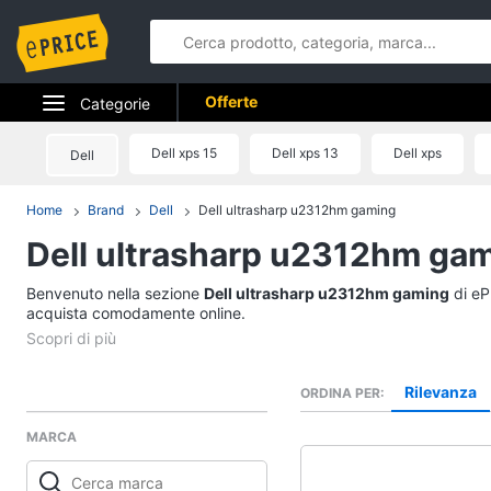
Offerte
Categorie
Elettrodomestici
Dell xps 15
Dell xps 13
Dell xps
Dell
Informatica
Home
Brand
Dell
Dell ultrasharp u2312hm gaming
Dell ultrasharp u2312hm ga
Telefonia
Benvenuto nella sezione
Tv e Home Cinema
Dell ultrasharp u2312hm gaming
di eP
acquista comodamente online.
Smart home
Videogiochi
Rilevanza
ORDINA PER
MARCA
Audio e musica