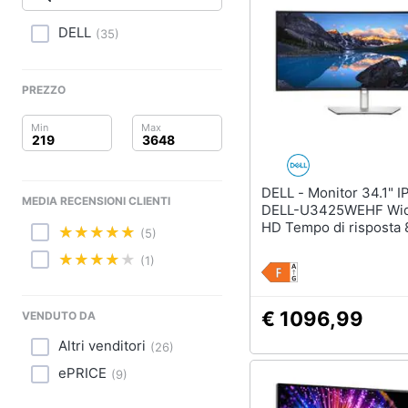
Clima
DELL
(
35
)
Arredo
Brico e Giardinaggio
PREZZO
Salute e igiene
Beauty
DELL - Monitor 34.1" IPS Curvo
MEDIA RECENSIONI CLIENTI
Giocattoli
DELL-U3425WEHF Wi
HD Tempo di risposta 
(5)
Prima infanzia
(1)
Fotografia
€ 1096,99
VENDUTO DA
Casalinghi
Altri venditori
(
26
)
Abbigliamento
ePRICE
(
9
)