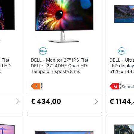
DELL - Monitor 27" IPS Flat
DELL - UltraSharp U4924DW
ad HD
DELL-U2724DHF Quad HD
LED display
s
Tempo di risposta 8 ms
5120 x 1440
LCD Nero, 
Sched
€ 434,00
€ 1144