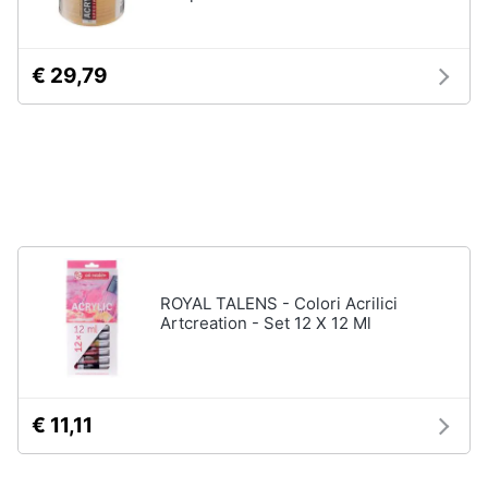
disney
e
film
igiene
DVD
€ 29,79
Film
Beauty
Vedi
tutti
Giocattoli
Prima
Cd
infanzia
musicali
Colonne
Fotografia
ROYAL TALENS - Colori Acrilici
Sonore
Artcreation - Set 12 X 12 Ml
CD
Musicali
Casalinghi
Musica
Leggera
Abbigliamento
€ 11,11
Musica
Jazz
Sport