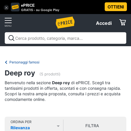
ePRICE
OTTIENI
Vai
×
Accedi
GRATIS - su Google Play
al
Registrati
menu
Accedi
Libri,
Offerte
cd
e
Libri, cd e dvd
Libri
Dvd e Blu-ray
Cd
dvd
Elettrodomestici
musicali
Personaggi
Offerte
Personaggi famosi
Libri
Informatica
Deep roy
Religione
(5 prodotti)
e
Benvenuto nella sezione
Deep roy
di ePRICE. Scegli tra
Spiritualità
Telefonia
tantissimi prodotti in offerta, scontati e con consegna rapida.
Attualità,
Scopri la nostra ampia proposta, consulta i prezzi e acquista
politica
comodamente online.
Tv
e
e
diritto
Home
Libri
Cinema
di
ORDINA PER
FILTRA
Cucina
Rilevanza