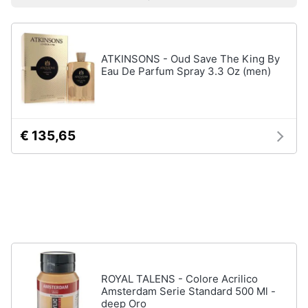
Prezzo più basso
Prezzo più alto
Valutazioni
Libri
Smart
di
home
Arte,
Design
e
ATKINSONS - Oud Save The King By
Videogiochi
Architettura
Eau De Parfum Spray 3.3 Oz (men)
Vedi
Audio
tutti
e
musica
€ 135,65
Dvd
Clima
e
Blu-
ray
Arredo
Blu-
Ray
Brico
Blu-
e
Ray
Giardinaggio
Musica
ROYAL TALENS - Colore Acrilico
Classica
Amsterdam Serie Standard 500 Ml -
deep Oro
Salute
Walt