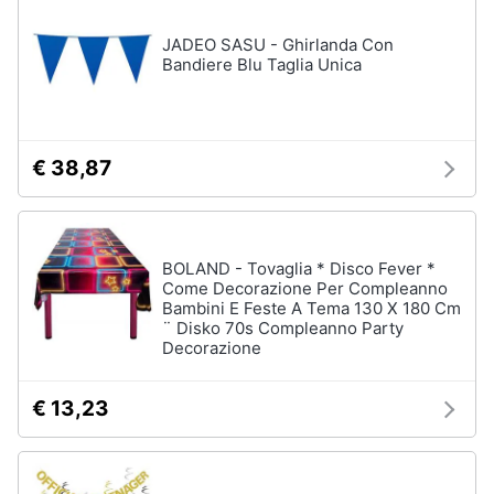
Regali
JADEO SASU - Ghirlanda Con
di
Bandiere Blu Taglia Unica
san
valentino
Per
chi
ama
€ 38,87
le
esperienze
Per
gli
sportivi
BOLAND - Tovaglia * Disco Fever *
Come Decorazione Per Compleanno
Per
Bambini E Feste A Tema 130 X 180 Cm
gli
¨ Disko 70s Compleanno Party
amanti
Decorazione
della
beauty
routine
€ 13,23
Per
gli
amanti
della
tecnologia