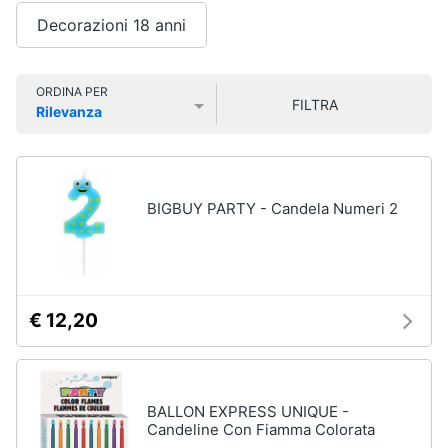
Smart
Decorazioni 18 anni
Organizzazione
home
feste
Bomboniere
Videogiochi
ORDINA PER
Palloncini
FILTRA
Rilevanza
Candeline
Prezzo più basso
Prezzo più alto
Valutazioni
Audio
Confetti
e
musica
Vedi
BIGBUY PARTY - Candela Numeri 2
tutti
Clima
Arredo
Natale
€ 12,20
Giochi
Brico
per
Natale
e
Giardinaggio
Albero
di
BALLON EXPRESS UNIQUE -
Natale
Candeline Con Fiamma Colorata
Salute