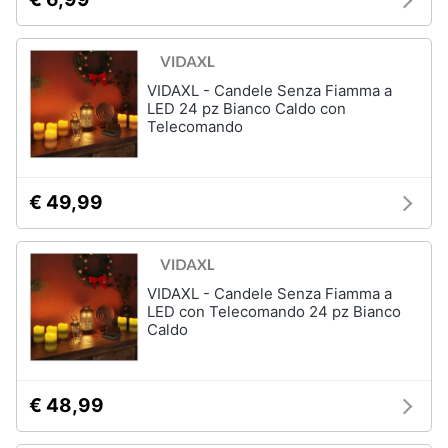
routine
Per
le
mamme
VIDAXL - Candele Senza Fiamma a
sportive
LED 24 pz Bianco Caldo con
Per
Telecomando
le
mamme
appassionate
di
€ 49,99
arredo
Vedi
tutti
VIDAXL - Candele Senza Fiamma a
LED con Telecomando 24 pz Bianco
Caldo
Halloween
Zucca
Halloween
€ 48,99
Maschera
per