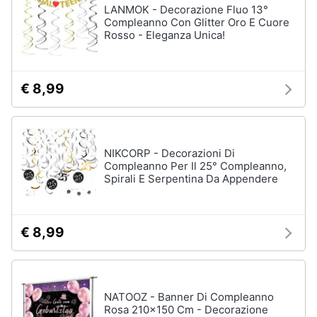
LANMOK - Decorazione Fluo 13°
Compleanno Con Glitter Oro E Cuore
Vedi
Rosso - Eleganza Unica!
tutti
€ 8,99
Carnevale
Maschera
per
travestimenti
NIKCORP - Decorazioni Di
Costumi
Compleanno Per Il 25° Compleanno,
carnevale
Spirali E Serpentina Da Appendere
Unghie
finte
Parrucche
€ 8,99
Vedi
tutti
NATOOZ - Banner Di Compleanno
Rosa 210x150 Cm - Decorazione