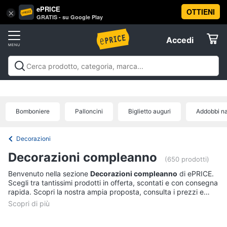
ePRICE
OTTIENI
Vai
×
Accedi
GRATIS - su Google Play
al
Registrati
menu
Accedi
Festività
Offerte
e
ricorrenze
Festività e ricorrenze
Catering
Organizzazione
Elettrodomestici
feste
Natale
Capodanno
Epifania
Regali di natale
Regali
Catering
di san valentino
Carnevale
Regali per la festa del
Bomboniere
Palloncini
Biglietto auguri
Addobbi na
papà
Regali festa della mamma
Halloween
Boxing
Confetti
Informatica
days
Offerte
Segnaposto
Decorazioni
Posate
Telefonia
Decorazioni compleanno
(650 prodotti)
Decorazioni
torte
Benvenuto nella sezione
Decorazioni compleanno
di ePRICE.
Tv
Scegli tra tantissimi prodotti in offerta, scontati e con consegna
e
Vedi
rapida. Scopri la nostra ampia proposta, consulta i prezzi e
Home
tutti
acquista comodamente online.
Cinema