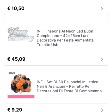
€ 10,50
Animali
Epifania
Motori
Nerf
INF - Insegna Al Neon Led Buon
Dinosauri
Compleanno - 42x26cm Luce
Libri,
Barbie
Decorativa Per Feste Alimentata
cd
Tramite Usb
Puzzle
e
dvd
Vedi
€ 45,09
tutti
Festività
e
ricorrenze
Regali
INF - Set Di 30 Palloncini In Lattice
di
Neri E Arancioni - Perfetto Per
natale
Promozioni
Decorazioni Di Feste Di Compleanno
Regali
di
Servizi
Natale
€ 9,29
per