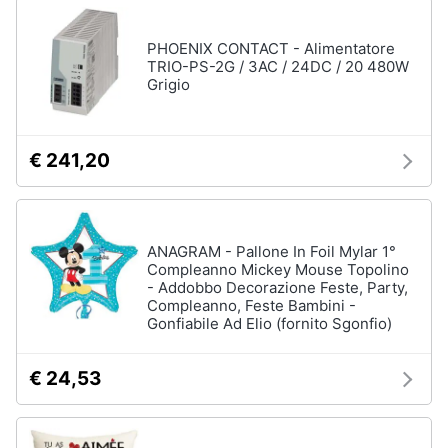
travestimenti
Costumi
PHOENIX CONTACT - Alimentatore
Halloween
TRIO-PS-2G / 3AC / 24DC / 20 480W
Unghie
Grigio
finte
Vedi
tutti
€ 241,20
Boxing
ANAGRAM - Pallone In Foil Mylar 1°
days
Compleanno Mickey Mouse Topolino
Giocattoli
- Addobbo Decorazione Feste, Party,
-
Compleanno, Feste Bambini -
Boxing
Gonfiabile Ad Elio (fornito Sgonfio)
Days
€ 24,53