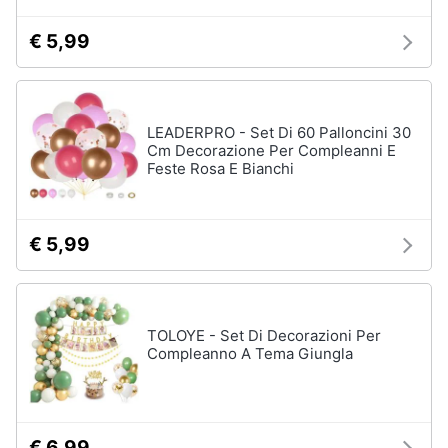
beauty
routine
€ 5,99
Vedi
tutti
LEADERPRO - Set Di 60 Palloncini 30
Cm Decorazione Per Compleanni E
Regali
Feste Rosa E Bianchi
festa
della
mamma
€ 5,99
Per
le
mamme
amanti
della
moda
TOLOYE - Set Di Decorazioni Per
Compleanno A Tema Giungla
Per
le
mamme
amanti
della
beauty
€ 6,99