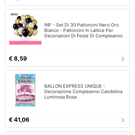
lui
Assistenza
clienti
Regali
di
Natale
INF - Set Di 30 Palloncini Nero Oro
per
Esci
Bianco - Palloncini In Lattice Per
lei
Decorazioni Di Feste Di Compleanno
Regali
di
natale
per
€ 8,59
teenager
Regali
di
Natale
per
BALLON EXPRESS UNIQUE -
arredare
Decorazione Compleanno Candelina
la
Luminosa Rosa
casa
Vedi
tutti
€ 41,06