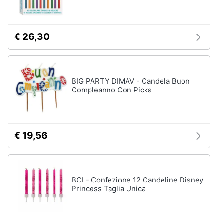
Babbo
e
Natale
igiene
Presepe
€ 26,30
Beauty
Vedi
tutti
Giocattoli
BIG PARTY DIMAV - Candela Buon
Compleanno Con Picks
Capodanno
Prima
infanzia
Giochi
per
Natale
Fotografia
€ 19,56
Scacchi
Fuochi
Casalinghi
d
artificio
BCI - Confezione 12 Candeline Disney
Petardi
Abbigliamento
Princess Taglia Unica
Vedi
tutti
Sport