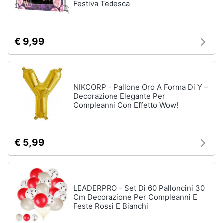
Festiva Tedesca
Regali
per
la
festa
€ 9,99
del
papà
Per
gli
amanti
NIKCORP - Pallone Oro A Forma Di Y –
della
Decorazione Elegante Per
tecnologia
Compleanni Con Effetto Wow!
Per
gli
sportivi
€ 5,99
Per
gli
amanti
della
moda
LEADERPRO - Set Di 60 Palloncini 30
Per
Cm Decorazione Per Compleanni E
gli
Feste Rossi E Bianchi
amanti
della