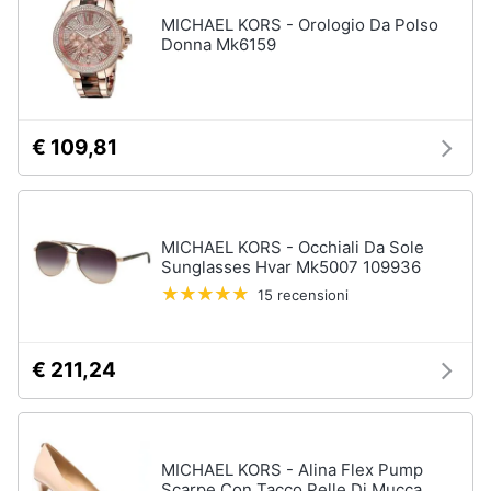
Assistenza
MICHAEL KORS - Orologio Da Polso
Tuta
clienti
Donna Mk6159
Pantaloni
Esci
Vedi
tutti
€ 109,81
Orologi
Apple
MICHAEL KORS - Occhiali Da Sole
Watch
Sunglasses Hvar Mk5007 109936
Smartwatch
15 recensioni
Orologi
uomo
€ 211,24
Orologi
donna
Vedi
tutti
MICHAEL KORS - Alina Flex Pump
Scarpe Con Tacco Pelle Di Mucca