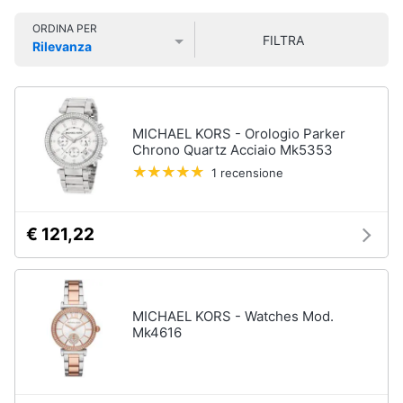
Smart
Uomo
ORDINA PER
home
FILTRA
Felpa
Rilevanza
uomo
Prezzo più basso
Prezzo più alto
Valutazioni
Videogiochi
Cravatta
Piumino
uomo
Audio
MICHAEL KORS - Orologio Parker
e
Chrono Quartz Acciaio Mk5353
Giacca
musica
uomo
1 recensione
Vedi
Clima
tutti
€ 121,22
Arredo
Bambino
Brico
MICHAEL KORS - Watches Mod.
Scarpe
e
Mk4616
bambino
Giardinaggio
Sandali
bambina
Salute
Vestiti