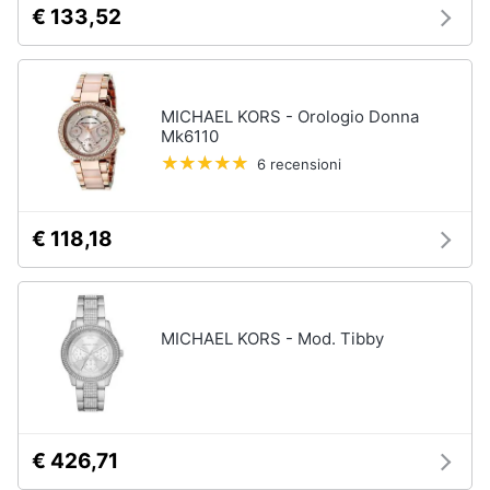
€ 133,52
neonati
e
igiene
Copertina
neonato
Beauty
Vedi
MICHAEL KORS - Orologio Donna
tutti
Mk6110
Giocattoli
6 recensioni
Prima
Scarpe
€ 118,18
infanzia
Sneakers
Scarpe
Fotografia
nike
Anfibi
MICHAEL KORS - Mod. Tibby
Casalinghi
Ciabatte
Vedi
Abbigliamento
tutti
€ 426,71
Sport