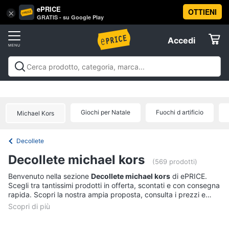
ePRICE
OTTIENI
Vai
×
Accedi
GRATIS - su Google Play
al
Registrati
menu
Accedi
Abbigliamento
Offerte
Donna
Abbigliamento
Donna
Uomo
Bambino
Scarpe
Accessori
Vest
Elettrodomestici
Intimo
donna
Giochi per Natale
Fuochi d artificio
Michael Kors
Top
Informatica
Cappotto
Decollete
donna
Telefonia
Decollete michael kors
Felpa
(569 prodotti)
donna
Tv
Benvenuto nella sezione
Decollete michael kors
di ePRICE.
Scegli tra tantissimi prodotti in offerta, scontati e con consegna
Vedi
e
rapida. Scopri la nostra ampia proposta, consulta i prezzi e
tutti
Home
acquista comodamente online.
Cinema