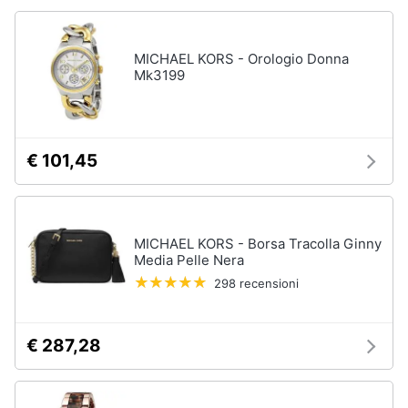
Accessori
Animali
Sigaretta
MICHAEL KORS - Orologio Donna
elettronica
Mk3199
Motori
Borse
Occhiali
da
Libri,
vista
cd
€ 101,45
e
Occhiali
da
dvd
sole
Vedi
Festività
MICHAEL KORS - Borsa Tracolla Ginny
tutti
Media Pelle Nera
e
ricorrenze
298 recensioni
Promozioni
Vestiari
€ 287,28
T-
shirt
Servizi
Felpa