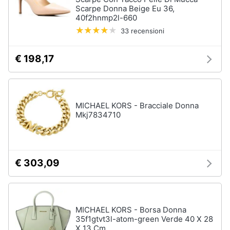
Scarpe Donna Beige Eu 36,
40f2hnmp2l-660
Gioielli
33 recensioni
Anelli
Orecchini
€ 198,17
Cavigliera
Collane
MICHAEL KORS - Bracciale Donna
Vedi
tutti
Mkj7834710
€ 303,09
MICHAEL KORS - Borsa Donna
35f1gtvt3l-atom-green Verde 40 X 28
X 13 Cm