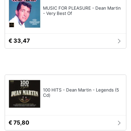
Vedi
tutti
MUSIC FOR PLEASURE - Dean Martin
Animali
- Very Best Of
Motori
Personaggi
cristiano
€ 33,47
Libri,
ronaldo
cd
Me
e
contro
dvd
Te
Sean
connery
Festività
e
Barbara
100 HITS - Dean Martin - Legends (5
ricorrenze
D'Urso
Cd)
Vedi
Promozioni
tutti
Servizi
€ 75,80