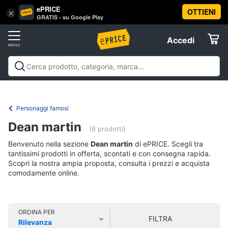
ePRICE
OTTIENI
Vai
×
Accedi
GRATIS - su Google Play
al
Registrati
menu
Accedi
Libri,
Offerte
cd
e
Libri, cd e dvd
Libri
Dvd e Blu-ray
Cd
dvd
Elettrodomestici
musicali
Personaggi
Offerte
Personaggi famosi
Libri
Informatica
Dean martin
Religione
(6 prodotti)
e
Benvenuto nella sezione
Dean martin
di ePRICE. Scegli tra
Spiritualità
Telefonia
tantissimi prodotti in offerta, scontati e con consegna rapida.
Attualità,
Scopri la nostra ampia proposta, consulta i prezzi e acquista
politica
comodamente online.
Tv
e
e
diritto
Home
Libri
Cinema
di
ORDINA PER
FILTRA
Cucina
Rilevanza