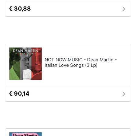
disney
e
€ 30,88
film
igiene
DVD
Film
Beauty
Vedi
tutti
Giocattoli
NOT NOW MUSIC - Dean Martin -
Prima
Italian Love Songs (3 Lp)
Cd
infanzia
musicali
Colonne
Fotografia
Sonore
€ 90,14
CD
Musicali
Casalinghi
Musica
Leggera
Abbigliamento
Musica
Jazz
Sport