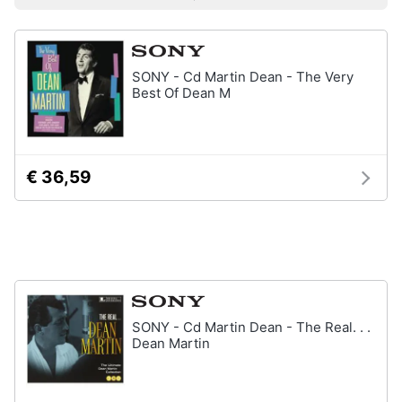
Prezzo più basso
Prezzo più alto
Valutazioni
Libri
Smart
di
home
Arte,
Design
e
SONY - Cd Martin Dean - The Very
Videogiochi
Architettura
Best Of Dean M
Vedi
Audio
tutti
e
musica
€ 36,59
Dvd
Clima
e
Blu-
ray
Arredo
Blu-
Ray
Brico
Blu-
SONY - Cd Martin Dean - The Real. . .
e
Ray
Dean Martin
Giardinaggio
Musica
Classica
Salute
Walt