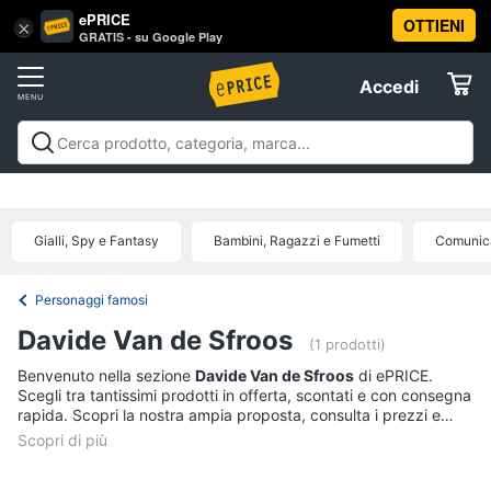
ePRICE
OTTIENI
Vai
×
Accedi
GRATIS - su Google Play
al
Registrati
menu
Accedi
Libri,
Offerte
cd
e
Libri, cd e dvd
Libri
Dvd e Blu-ray
Cd
dvd
Elettrodomestici
musicali
Personaggi
Offerte
Gialli, Spy e Fantasy
Bambini, Ragazzi e Fumetti
Comunica
Libri
Informatica
Religione
e
Personaggi famosi
Spiritualità
Telefonia
Davide Van de Sfroos
(1 prodotti)
Attualità,
politica
Benvenuto nella sezione
Davide Van de Sfroos
di ePRICE.
Tv
e
Scegli tra tantissimi prodotti in offerta, scontati e con consegna
e
diritto
rapida. Scopri la nostra ampia proposta, consulta i prezzi e
Home
Libri
acquista comodamente online.
Cinema
di
Cucina