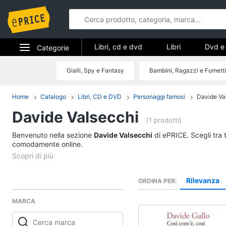
Libri, cd e dvd
Libri
Dvd e 
Categorie
Elettrodomestici
Gialli, Spy e Fantasy
Bambini, Ragazzi e Fumetti
Libri, cd e d
Informatica
Home
Catalogo
Libri, CD e DVD
Personaggi famosi
Davide Va
Libri
Davide Valsecchi
Telefonia
Religione e Spiritualit
(1 prodotti)
Attualità, politica e dir
Benvenuto nella sezione
Tv e Home Cinema
Davide Valsecchi
di ePRICE. Scegli tra 
Libri di Cucina
comodamente online.
Smart home
Libri di Arte, Design e
Architettura
Videogiochi
Rilevanza
ORDINA PER
Vedi tutti
MARCA
Audio e musica