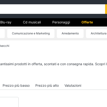
Blu-ray
Cd musicali
Personaggi
Offerte
Comunicazione e Marketing
Arredamento
Architettura
vd
lsecchi
Dvd e Blu-ray
Cd musicali
à
Blu-Ray
Colonne Sonore
itto
Blu-Ray Musica Classica
CD Musicali
tantissimi prodotti in offerta, scontati e con consegna rapida. Scopri
Walt disney film
Musica Leggera
DVD Film
Musica Jazz
Vedi tutti
Vedi tutti
Prezzo più basso
Prezzo più alto
Valutazioni