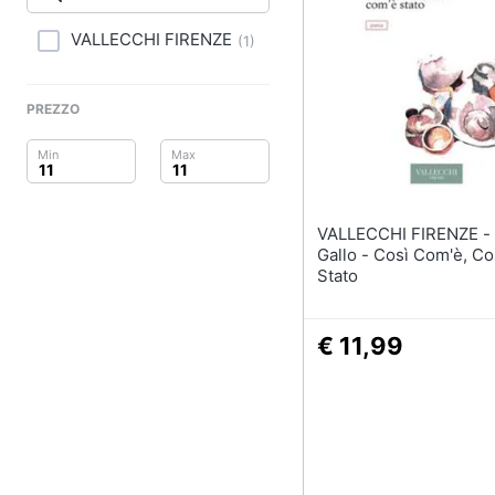
Clima
VALLECCHI FIRENZE
(
1
)
Arredo
Brico e Giardinaggio
PREZZO
Salute e igiene
Beauty
VALLECCHI FIRENZE - Davide
Giocattoli
Gallo - Così Com'è, C
Stato
Prima infanzia
€ 11,99
Fotografia
Casalinghi
Abbigliamento