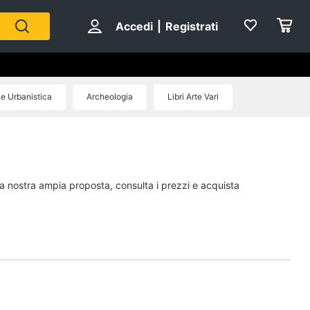
Accedi
|
Registrati
 e Urbanistica
Archeologia
Libri Arte Vari
Personaggi
cristiano ronaldo
Me contro Te
 la nostra ampia proposta, consulta i prezzi e acquista
Sean connery
Barbara D'Urso
Vedi tutti