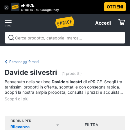
ePRICE
OTTIENI
Vai
×
Accedi
GRATIS - su Google Play
al
Registrati
menu
Accedi
Libri,
Offerte
cd
e
Libri, cd e dvd
Libri
Dvd e Blu-ray
Cd
dvd
Elettrodomestici
musicali
Personaggi
Offerte
Personaggi famosi
Libri
Informatica
Davide silvestri
Religione
(1 prodotti)
e
Benvenuto nella sezione
Davide silvestri
di ePRICE. Scegli tra
Spiritualità
Telefonia
tantissimi prodotti in offerta, scontati e con consegna rapida.
Attualità,
Scopri la nostra ampia proposta, consulta i prezzi e acquista
politica
comodamente online.
Tv
e
e
diritto
Home
Libri
Cinema
di
ORDINA PER
FILTRA
Cucina
Rilevanza