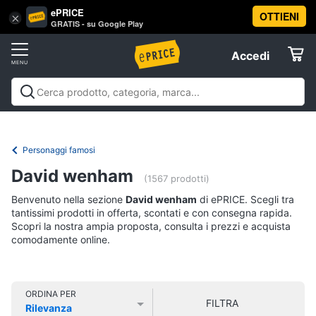
ePRICE
OTTIENI
Vai
×
Accedi
GRATIS - su Google Play
al
Registrati
menu
Accedi
Libri,
Offerte
cd
e
Libri, cd e dvd
Libri
Dvd e Blu-ray
Cd
dvd
Elettrodomestici
musicali
Personaggi
Offerte
Personaggi famosi
Libri
Informatica
David wenham
Religione
(1567 prodotti)
e
Benvenuto nella sezione
David wenham
di ePRICE. Scegli tra
Spiritualità
Telefonia
tantissimi prodotti in offerta, scontati e con consegna rapida.
Attualità,
Scopri la nostra ampia proposta, consulta i prezzi e acquista
politica
comodamente online.
Tv
e
e
diritto
Home
Libri
Cinema
di
ORDINA PER
FILTRA
Cucina
Rilevanza