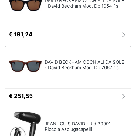
DAVID BECKHAM OCCHIALI DA SOLE
Vedi
- David Beckham Mod. Db 1054 f s
tutti
Animali
Motori
Personaggi
€ 191,24
cristiano
Libri,
ronaldo
cd
Me
e
contro
DAVID BECKHAM OCCHIALI DA SOLE
dvd
Te
- David Beckham Mod. Db 7067 f s
Sean
connery
Festività
e
Barbara
ricorrenze
D'Urso
€ 251,55
Vedi
Promozioni
tutti
JEAN LOUIS DAVID - Jld 39991
Servizi
Piccola Asciugacapelli