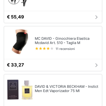
Assistenza
clienti
€ 55,49
Esci
MC DAVID - Ginocchiera Elastica
Mcdavid Art. 510 - Taglia M
11 recensioni
€ 33,27
DAVID & VICTORIA BECKHAM - Instict
Men Edt Vaporizador 75 Ml