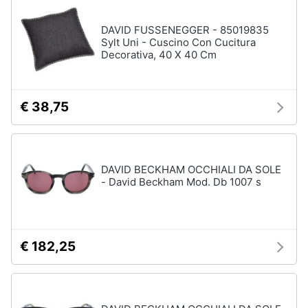
disney
e
film
igiene
DAVID FUSSENEGGER - 85019835
DVD
Sylt Uni - Cuscino Con Cucitura
Film
Decorativa, 40 X 40 Cm
Beauty
Vedi
tutti
Giocattoli
€ 38,75
Prima
Cd
infanzia
musicali
DAVID BECKHAM OCCHIALI DA SOLE
Colonne
- David Beckham Mod. Db 1007 s
Fotografia
Sonore
CD
Musicali
Casalinghi
Musica
€ 182,25
Leggera
Abbigliamento
Musica
Jazz
Sport