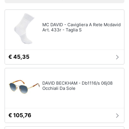
Prezzo più basso
Prezzo più alto
Valutazioni
Libri
Smart
di
home
Arte,
Design
e
MC DAVID - Cavigliera A Rete Mcdavid
Videogiochi
Architettura
Art. 433r - Taglia S
Vedi
Audio
tutti
e
musica
€ 45,35
Dvd
Clima
e
Blu-
ray
DAVID BECKHAM - Db1116/s 06j08
Arredo
Occhiali Da Sole
Blu-
Ray
Brico
Blu-
e
Ray
Giardinaggio
Musica
€ 105,76
Classica
Salute
Walt