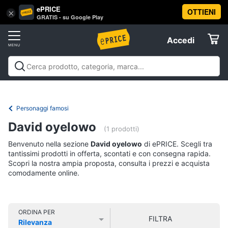
ePRICE
OTTIENI
Vai
×
Accedi
GRATIS - su Google Play
al
Registrati
menu
Accedi
Libri,
Offerte
cd
e
Libri, cd e dvd
Libri
Dvd e Blu-ray
Cd
dvd
Elettrodomestici
musicali
Personaggi
Offerte
Personaggi famosi
Libri
Informatica
David oyelowo
Religione
(1 prodotti)
e
Benvenuto nella sezione
David oyelowo
di ePRICE. Scegli tra
Spiritualità
Telefonia
tantissimi prodotti in offerta, scontati e con consegna rapida.
Attualità,
Scopri la nostra ampia proposta, consulta i prezzi e acquista
politica
comodamente online.
Tv
e
e
diritto
Home
Libri
Cinema
di
ORDINA PER
FILTRA
Cucina
Rilevanza