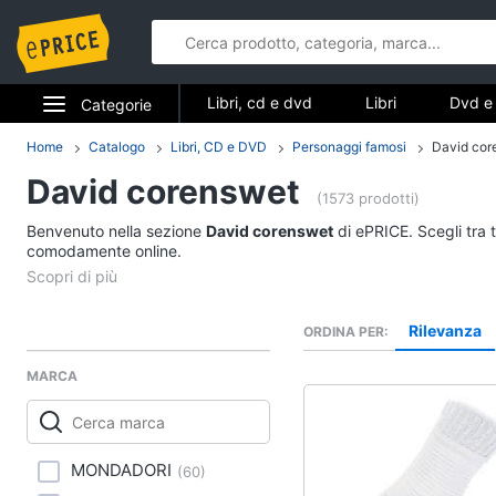
Libri, cd e dvd
Libri
Dvd e 
Categorie
Elettrodomestici
Home
Catalogo
Libri, CD e DVD
Personaggi famosi
David cor
Libri, cd e d
David corenswet
Informatica
(1573 prodotti)
Libri
Benvenuto nella sezione
David corenswet
di ePRICE. Scegli tra 
Telefonia
comodamente online.
Religione e Spiritualit
Attualità, politica e dir
Tv e Home Cinema
Libri di Cucina
Rilevanza
ORDINA PER
Smart home
Libri di Arte, Design e
Architettura
MARCA
Videogiochi
Vedi tutti
Audio e musica
MONDADORI
(
60
)