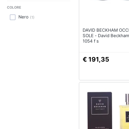
Sport
COLORE
Animali
Nero
(
1
)
Motori
DAVID BECKHAM OCCH
SOLE - David Beckham Mod. Db
Libri, cd e dvd
1054 f s
Festività e ricorrenze
€ 191,35
Promozioni