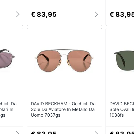
€ 83,95
€ 83,9
DAVID BECKHAM - Occhiali Da
DAVID BECKHAM - 
lari In
Sole Da Aviatore In Metallo Da
Sole Ovali 
9gs
Uomo 7037gs
1038fs