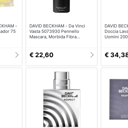
ECKHAM -
DAVID BECKHAM - Da Vinci
DAVID BECKHAM - 
zador 75
Vasta 5073930 Pennello
Doccia Lava
Mascara, Morbida Fibra
Uomini 200
Sintetica, Prima Confezione (1
X 1 Pezzo).
€ 22,60
€ 34,3