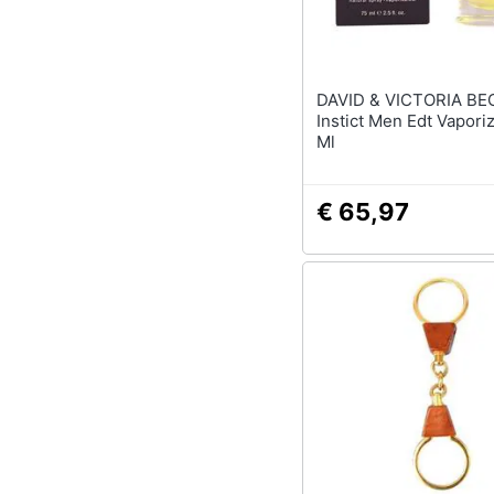
DAVID & VICTORIA B
Instict Men Edt Vapori
Ml
€ 65,97