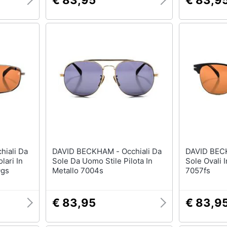
€ 83,95
€ 83,9
DAVID BECKHAM - Occhiali Da
DAVID BECKHAM - 
lari In
Sole Da Uomo Stile Pilota In
Sole Ovali 
9gs
Metallo 7004s
7057fs
€ 83,95
€ 83,9