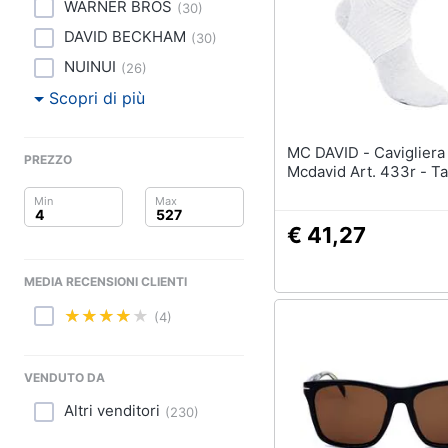
Clima
WARNER BROS
(
30
)
DAVID BECKHAM
(
30
)
Arredo
NUINUI
(
26
)
Brico e Giardinaggio
Scopri di più
Salute e igiene
MC DAVID - Cavigliera A Rete
PREZZO
Mcdavid Art. 433r - Ta
Beauty
Giocattoli
€ 41,27
Prima infanzia
MEDIA RECENSIONI CLIENTI
Fotografia
(4)
Casalinghi
VENDUTO DA
Abbigliamento
Altri venditori
(
230
)