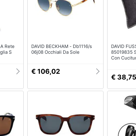
DAVID BECKHAM - Db1116/s
DAVID FUS
glia S
06j08 Occhiali Da Sole
85019835 S
Con Cucitur
40 Cm
€ 106,02
€ 38,7