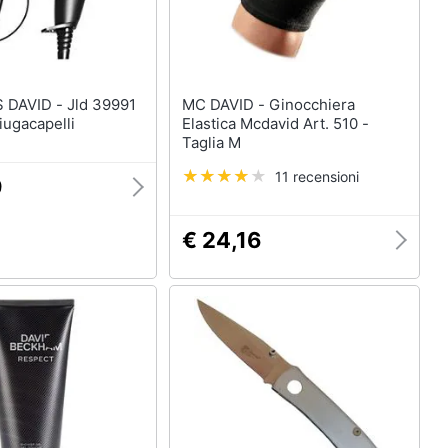
D - Jld 39991
MC DAVID - Ginocchiera
iugacapelli
Elastica Mcdavid Art. 510 -
Taglia M
11 recensioni
9
€ 24,16