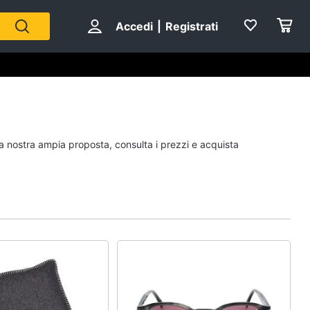
Accedi
|
Registrati
Personaggi
la nostra ampia proposta, consulta i prezzi e acquista
cristiano ronaldo
Me contro Te
Sean connery
Barbara D'Urso
Vedi tutti