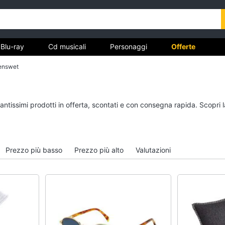
Blu-ray
Cd musicali
Personaggi
Offerte
enswet
vd
Dvd e Blu-ray
Cd musicali
tantissimi prodotti in offerta, scontati e con consegna rapida. Scopri 
à
Blu-Ray
Colonne Sonore
itto
Blu-Ray Musica Classica
CD Musicali
Walt disney film
Musica Leggera
Prezzo più basso
Prezzo più alto
Valutazioni
DVD Film
Musica Jazz
Vedi tutti
Vedi tutti