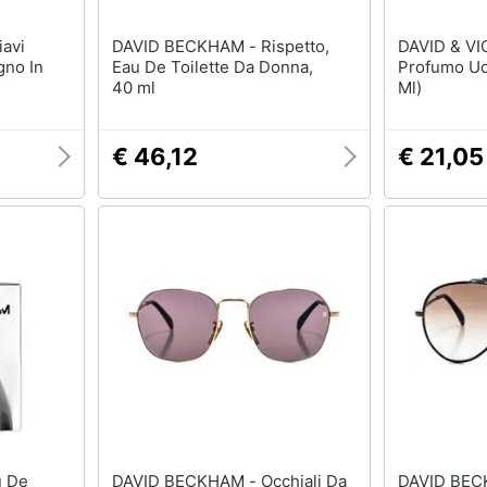
DAVID BECKHAM - Rispetto,
DAVID & V
gno In
Eau De Toilette Da Donna,
Profumo Uo
40 ml
Ml)
€ 46,12
€ 21,05
DAVID BECKHAM - Occhiali Da
DAVID BECKHAM - 