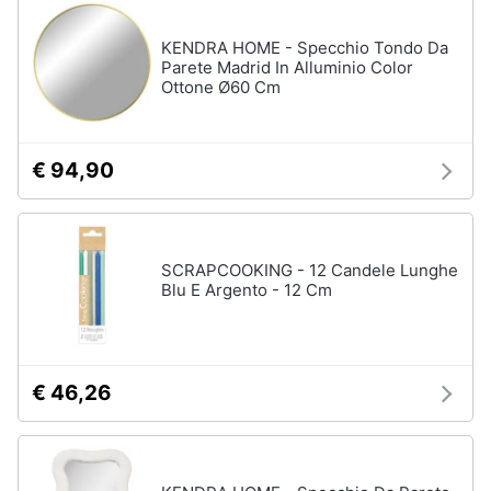
disney
e
film
igiene
KENDRA HOME - Specchio Tondo Da
DVD
Parete Madrid In Alluminio Color
Film
Ottone Ø60 Cm
Beauty
Vedi
tutti
Giocattoli
€ 94,90
Prima
Cd
infanzia
musicali
SCRAPCOOKING - 12 Candele Lunghe
Colonne
Blu E Argento - 12 Cm
Fotografia
Sonore
CD
Musicali
Casalinghi
Musica
€ 46,26
Leggera
Abbigliamento
Musica
Jazz
Sport