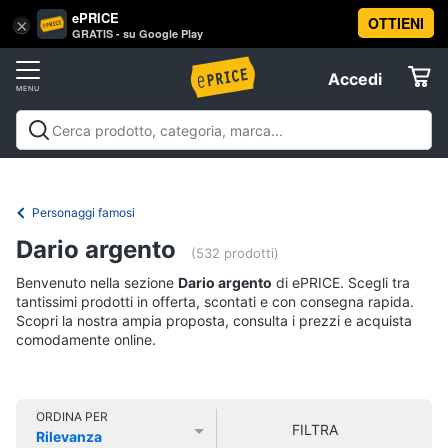
ePRICE
OTTIENI
Vai
×
Accedi
GRATIS - su Google Play
al
Registrati
menu
Accedi
Libri,
Offerte
cd
e
Libri, cd e dvd
Libri
Dvd e Blu-ray
Cd
dvd
Elettrodomestici
musicali
Personaggi
Offerte
Personaggi famosi
Libri
Informatica
Dario argento
Religione
(532 prodotti)
e
Benvenuto nella sezione
Dario argento
di ePRICE. Scegli tra
Spiritualità
Telefonia
tantissimi prodotti in offerta, scontati e con consegna rapida.
Attualità,
Scopri la nostra ampia proposta, consulta i prezzi e acquista
politica
comodamente online.
Tv
e
e
diritto
Home
Libri
Cinema
di
ORDINA PER
FILTRA
Cucina
Rilevanza