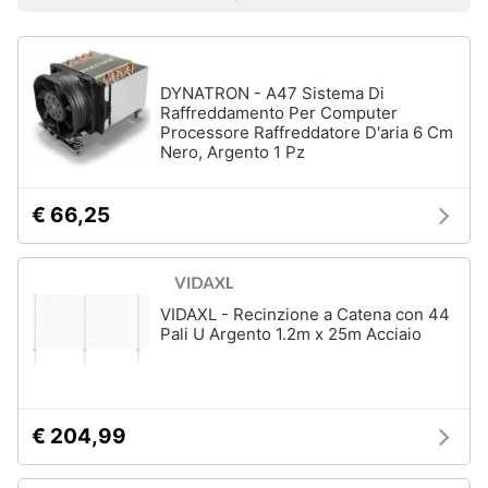
Prezzo più basso
Prezzo più alto
Valutazioni
Libri
Smart
di
home
Arte,
Design
e
DYNATRON - A47 Sistema Di
Videogiochi
Architettura
Raffreddamento Per Computer
Processore Raffreddatore D'aria 6 Cm
Vedi
Nero, Argento 1 Pz
Audio
tutti
e
musica
€ 66,25
Dvd
Clima
e
Blu-
ray
VIDAXL - Recinzione a Catena con 44
Arredo
Pali U Argento 1.2m x 25m Acciaio
Blu-
Ray
Brico
Blu-
e
Ray
Giardinaggio
Musica
€ 204,99
Classica
Salute
Walt