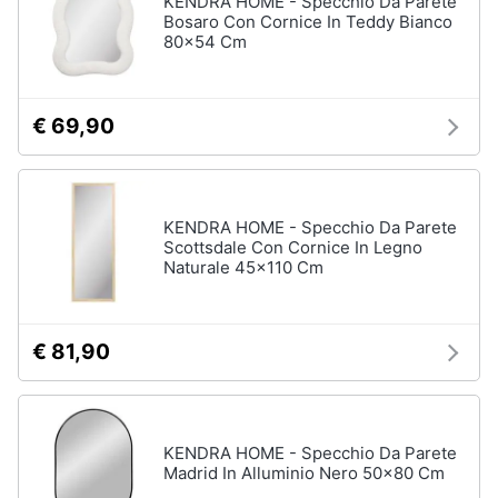
KENDRA HOME - Specchio Da Parete
Vedi
Bosaro Con Cornice In Teddy Bianco
tutti
80x54 Cm
Animali
Motori
Personaggi
€ 69,90
cristiano
Libri,
ronaldo
cd
Me
e
contro
KENDRA HOME - Specchio Da Parete
dvd
Te
Scottsdale Con Cornice In Legno
Naturale 45x110 Cm
Sean
connery
Festività
e
Barbara
ricorrenze
D'Urso
€ 81,90
Vedi
Promozioni
tutti
KENDRA HOME - Specchio Da Parete
Servizi
Madrid In Alluminio Nero 50x80 Cm