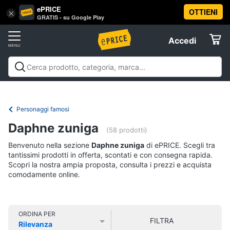
ePRICE
OTTIENI
Vai
×
Accedi
GRATIS - su Google Play
al
Registrati
menu
Accedi
Libri,
Offerte
cd
e
Libri, cd e dvd
Libri
Dvd e Blu-ray
Cd
dvd
Elettrodomestici
musicali
Personaggi
Offerte
Personaggi famosi
Libri
Informatica
Daphne zuniga
Religione
(58 prodotti)
e
Benvenuto nella sezione
Daphne zuniga
di ePRICE. Scegli tra
Spiritualità
Telefonia
tantissimi prodotti in offerta, scontati e con consegna rapida.
Attualità,
Scopri la nostra ampia proposta, consulta i prezzi e acquista
politica
comodamente online.
Tv
e
e
diritto
Home
Libri
Cinema
di
ORDINA PER
FILTRA
Cucina
Rilevanza