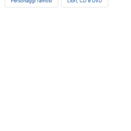
Personaggi famosi
Libri, CD e DVD