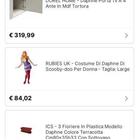
DOREL HOME - Daphne Porta Tv A 4
Vedi
Ante In Mdf Tortora
tutti
Animali
Motori
Personaggi
€ 319,99
cristiano
Libri,
ronaldo
cd
Me
e
contro
RUBIES UK - Costume Di Daphne Di
dvd
Te
Scooby-doo Per Donna - Taglia: Large
Sean
connery
Festività
e
Barbara
ricorrenze
D'Urso
€ 84,02
Vedi
Promozioni
tutti
ICS - 3 Fioriere In Plastica Modello
Servizi
Daphne Colore Terracotta
Cm80x35h33 Con Sottovaso