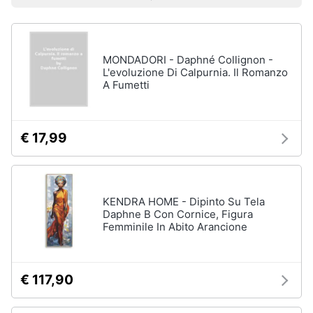
Prezzo più basso
Prezzo più alto
Valutazioni
Libri
Smart
di
home
Arte,
Design
e
MONDADORI - Daphné Collignon -
Videogiochi
Architettura
L'evoluzione Di Calpurnia. Il Romanzo
A Fumetti
Vedi
Audio
tutti
e
musica
€ 17,99
Dvd
Clima
e
Blu-
ray
KENDRA HOME - Dipinto Su Tela
Arredo
Daphne B Con Cornice, Figura
Blu-
Femminile In Abito Arancione
Ray
Brico
Blu-
e
Ray
Giardinaggio
Musica
€ 117,90
Classica
Salute
Walt