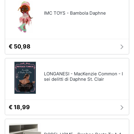
disney
e
film
igiene
IMC TOYS - Bambola Daphne
DVD
Film
Beauty
Vedi
tutti
Giocattoli
€ 50,98
Prima
Cd
infanzia
musicali
LONGANESI - MacKenzie Common - I
Colonne
sei delitti di Daphne St. Clair
Fotografia
Sonore
CD
Musicali
Casalinghi
Musica
€ 18,99
Leggera
Abbigliamento
Musica
Jazz
Sport