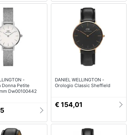
LLINGTON -
DANIEL WELLINGTON -
a Donna Petite
Orologio Classic Sheffield
24mm Dw00100442
€ 154,01
45