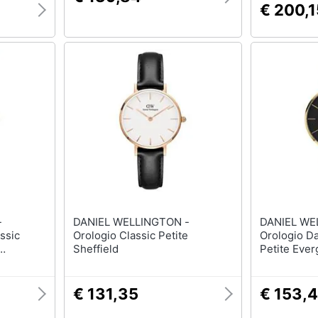
€ 200,1
-
DANIEL WELLINGTON -
DANIEL WE
ssic
Orologio Classic Petite
Orologio D
Sheffield
Petite Eve
Dw001003
€ 131,35
€ 153,