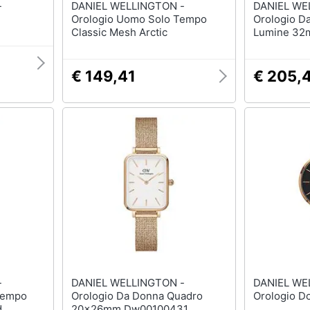
-
DANIEL WELLINGTON -
DANIEL WE
Orologio Uomo Solo Tempo
Orologio Da
Classic Mesh Arctic
Lumine 32
€ 149,41
€ 205,
-
DANIEL WELLINGTON -
DANIEL WE
Tempo
Orologio Da Donna Quadro
Orologio D
d
20x26mm Dw00100431