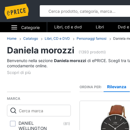
Libri, cd e dvd
Libri
Dvd e 
Categorie
Elettrodomestici
Home
Catalogo
Libri, CD e DVD
Personaggi famosi
Daniela m
Libri, cd e d
Daniela morozzi
Informatica
(1393 prodotti)
Libri
Benvenuto nella sezione
Daniela morozzi
di ePRICE. Scegli tra t
Telefonia
comodamente online.
Religione e Spiritualit
Attualità, politica e dir
Tv e Home Cinema
Libri di Cucina
Rilevanza
ORDINA PER
Smart home
Libri di Arte, Design e
Architettura
MARCA
Videogiochi
Vedi tutti
Audio e musica
DANIEL
(
81
)
WELLINGTON