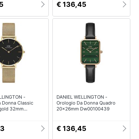
5
€ 136,45
LLINGTON -
DANIEL WELLINGTON -
a Donna Classic
Orologio Da Donna Quadro
rgold 32mm
20x26mm Dw00100439
47
43
€ 136,45