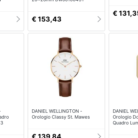
€ 131,3
€ 153,43
-
DANIEL WELLINGTON -
DANIEL WE
adro
Orologio Classy St. Mawes
Orologio D
33
Quadro Lum
tone
€ 139,84