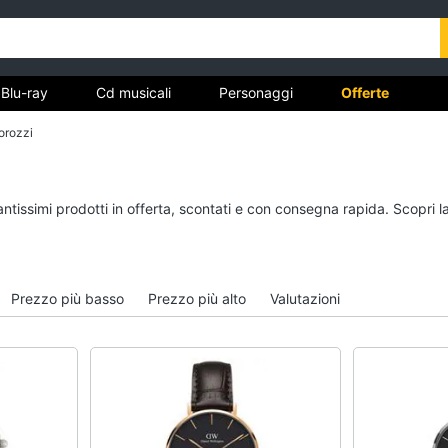
Blu-ray
Cd musicali
Personaggi
Offerte
orozzi
vd
Dvd e Blu-ray
Cd musicali
antissimi prodotti in offerta, scontati e con consegna rapida. Scopri 
à
Blu-Ray
Colonne Sonore
itto
Blu-Ray Musica Classica
CD Musicali
Walt disney film
Musica Leggera
Prezzo più basso
Prezzo più alto
Valutazioni
DVD Film
Musica Jazz
Vedi tutti
Vedi tutti