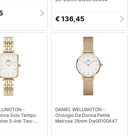
5
€ 136,45
LLINGTON -
DANIEL WELLINGTON -
onna Solo Tempo
Orologio Da Donna Petite
ine 5-link Two-
Melrose 26mm Dw00100447