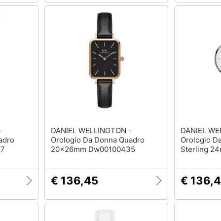
-
DANIEL WELLINGTON -
DANIEL WE
adro
Orologio Da Donna Quadro
Orologio D
37
20x26mm Dw00100435
Sterling 
€ 136,45
€ 136,