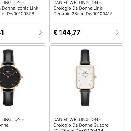
LLINGTON -
DANIEL WELLINGTON -
 Donna Iconic Link
Orologio Da Donna Link
mm Dw00100358
Ceramic 28mm Dw00100415
41
€ 144,77
LLINGTON -
DANIEL WELLINGTON -
onna
Orologio Da Donna Quadro
20x26mm Dw00100434