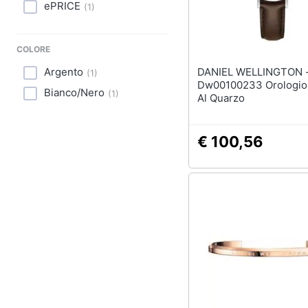
Sport
ePRICE
(
1
)
Animali
COLORE
Motori
Argento
DANIEL WELLINGTON 
(
1
)
Dw00100233 Orologio
Bianco/Nero
Libri, cd e dvd
(
1
)
Al Quarzo
Festività e ricorrenze
€ 100,56
Promozioni