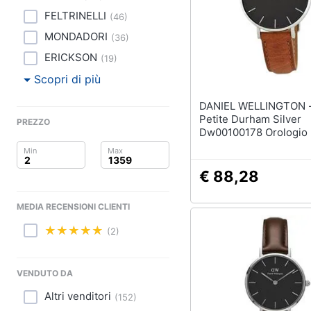
Clima
FELTRINELLI
(
46
)
Arredo
MONDADORI
(
36
)
ERICKSON
(
19
)
Brico e Giardinaggio
Scopri di più
Salute e igiene
DANIEL WELLINGTON - Class
Petite Durham Silver
PREZZO
Beauty
Dw00100178 Orologio
Giocattoli
€ 88,28
Prima infanzia
MEDIA RECENSIONI CLIENTI
Fotografia
(2)
Casalinghi
VENDUTO DA
Abbigliamento
Altri venditori
(
152
)