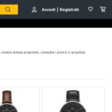
Accedi
|
Registrati
Personaggi
la nostra ampia proposta, consulta i prezzi e acquista
cristiano ronaldo
Me contro Te
Sean connery
Barbara D'Urso
Vedi tutti