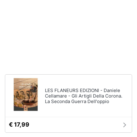
disney
e
film
igiene
DVD
Film
Beauty
Vedi
tutti
Giocattoli
Prima
Cd
infanzia
musicali
Colonne
Fotografia
Sonore
LES FLANEURS EDIZIONI - Daniele
CD
Cellamare - Gli Artigli Della Corona.
Musicali
Casalinghi
La Seconda Guerra Dell'oppio
Musica
Leggera
Abbigliamento
Musica
€ 17,99
Jazz
Sport