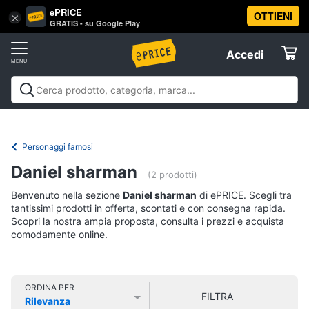
ePRICE
OTTIENI
Vai
×
Accedi
GRATIS - su Google Play
al
Registrati
menu
Accedi
Libri,
Offerte
cd
e
Libri, cd e dvd
Libri
Dvd e Blu-ray
Cd
dvd
Elettrodomestici
musicali
Personaggi
Offerte
Personaggi famosi
Libri
Informatica
Daniel sharman
Religione
(2 prodotti)
e
Benvenuto nella sezione
Daniel sharman
di ePRICE. Scegli tra
Spiritualità
Telefonia
tantissimi prodotti in offerta, scontati e con consegna rapida.
Attualità,
Scopri la nostra ampia proposta, consulta i prezzi e acquista
politica
comodamente online.
Tv
e
e
diritto
Home
Libri
Cinema
di
ORDINA PER
FILTRA
Cucina
Rilevanza