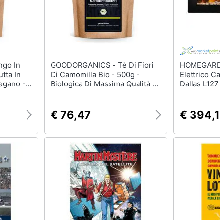
GOODORGANICS - Tè Di Fiori
HOMEGARDEN -
utta In
Di Camomilla Bio - 500g -
Elettrico C
Vegano -
Biologica Di Massima Qualità -
Dallas L127
fera
Matricaria Chamomilla - Bagno
In
Alla Camomilla - Confezionato
)
E Controllato In Germania (de-
€ 76,47
€ 394,
eco-005)