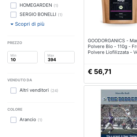
Clima
HOMEGARDEN
(
1
)
Arredo
SERGIO BONELLI
(
1
)
Scopri di più
Brico e Giardinaggio
GOODORGANICS - Mango In
Salute e igiene
PREZZO
Polvere Bio - 110g - Fr
Polvere Liofilizzata - 
Beauty
Senza Lattosio - Mangi
Indica - Confezionato 
Giocattoli
Germania (de-eco-005
€ 56,71
VENDUTO DA
Prima infanzia
Altri venditori
(
24
)
Fotografia
COLORE
Casalinghi
Arancio
(
1
)
Abbigliamento