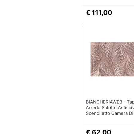
€ 111,00
BIANCHERIAWEB - Tappeto
Arredo Salotto Antisci
Scendiletto Camera Dis
By Suardi 115x175 Ro
€ 62,00