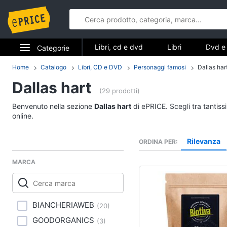
Libri, cd e dvd
Libri
Dvd e 
Categorie
Elettrodomestici
Home
Catalogo
Libri, CD e DVD
Personaggi famosi
Dallas har
Libri, cd e d
Dallas hart
Informatica
(29 prodotti)
Libri
Benvenuto nella sezione
Dallas hart
di ePRICE. Scegli tra tantis
Telefonia
Religione e Spiritualit
online.
Attualità, politica e dir
Tv e Home Cinema
Rilevanza
ORDINA PER
Libri di Cucina
Smart home
Libri di Arte, Design e
MARCA
Architettura
Videogiochi
Vedi tutti
Audio e musica
BIANCHERIAWEB
(
20
)
GOODORGANICS
(
3
)