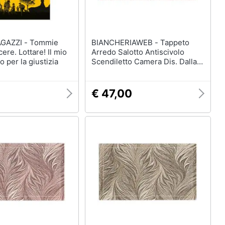
ZI - Tommie
BIANCHERIAWEB - Tappeto
ere. Lottare! Il mio
Arredo Salotto Antiscivolo
 per la giustizia
Scendiletto Camera Dis. Dallas
By Suardi 85x150 Rosa
€ 47,00