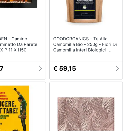
 Camino
GOODORGANICS - Tè Alla
aminetto Da Parete
Camomilla Bio - 250g - Fiori Di
 X P 11 X H50
Camomilla Interi Biologici -
Confezionato E Controllato In
Germania (de-eco-005)
17
€ 59,15