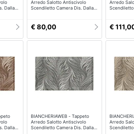
volo
Arredo Salotto Antiscivolo
Arredo Salo
. Dallas
Scendiletto Camera Dis. Dallas
Scendiletto
so
By Suardi 140x200 Marrone
By Suardi 
€ 80,00
€ 111,0
BIANCHERIAWEB - Tappeto
BIANCHERIAWEB
volo
Arredo Salotto Antiscivolo
Arredo Salo
. Dallas
Scendiletto Camera Dis. Dallas
Scendiletto
rrone
By Suardi 115x175 Grigio
By Suardi 