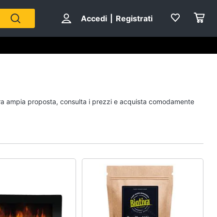
Accedi
|
Registrati
Personaggi
ostra ampia proposta, consulta i prezzi e acquista comodamente
cristiano ronaldo
Me contro Te
Sean connery
Barbara D'Urso
Vedi tutti