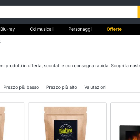
Blu-ray
Cd musicali
Personaggi
Offerte
t
vd
Dvd e Blu-ray
Cd musicali
simi prodotti in offerta, scontati e con consegna rapida. Scopri la n
à
Blu-Ray
Colonne Sonore
itto
Blu-Ray Musica Classica
CD Musicali
Prezzo più basso
Prezzo più alto
Valutazioni
Walt disney film
Musica Leggera
DVD Film
Musica Jazz
Vedi tutti
Vedi tutti