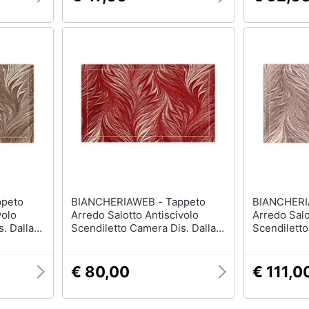
BIANCHERIAWEB - Tappeto
BIANCHERIAWEB
volo
Arredo Salotto Antiscivolo
Arredo Salo
. Dallas
Scendiletto Camera Dis. Dallas
Scendiletto
rrone
By Suardi 140x200 Rosso
By Suardi 
€ 80,00
€ 111,0