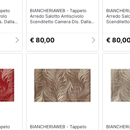
BIANCHERIAWEB - Tappeto
BIANCHERIAWEB
volo
Arredo Salotto Antiscivolo
Arredo Salo
. Dallas
Scendiletto Camera Dis. Dallas
Scendiletto
gio
By Suardi 140x200 Tortora
By Suardi 
€ 80,00
€ 80,0
BIANCHERIAWEB - Tappeto
BIANCHERIAWEB