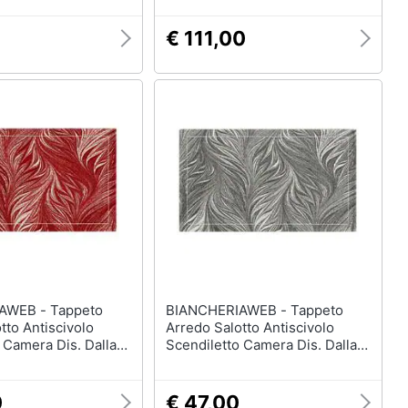
€ 111,00
 - Tappeto
BIANCHERIAWEB - Tappeto
tto Antiscivolo
Arredo Salotto Antiscivolo
 Camera Dis. Dallas
Scendiletto Camera Dis. Dallas
115x175 Rosso
By Suardi 85x150 Grigio
0
€ 47,00