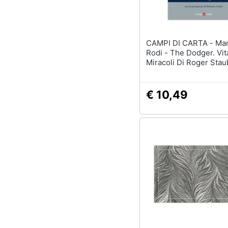
Sport
Animali
CAMPI DI CARTA - Marcello
Motori
Rodi - The Dodger. Vit
Miracoli Di Roger Sta
Libri, cd e dvd
Festività e ricorrenze
€ 10,49
Promozioni