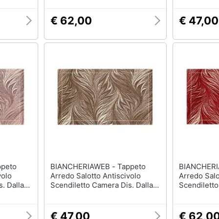
€ 62,00
€ 47,00
BIANCHERIAWEB - Tappeto
BIANCHERIAWEB
volo
Arredo Salotto Antiscivolo
Arredo Salo
. Dallas
Scendiletto Camera Dis. Dallas
Scendiletto
sa
By Suardi 85x150 Marrone
By Suardi 
€ 47,00
€ 62,0