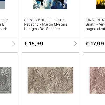
SERGIO BONELLI - Carlo
EINAUDI RAGAZ
a E
Recagno - Martin Mystère.
Smith - Vinc
ubach
L'enigma Del Satellite
pugno alzato
€ 15,99
€ 17,99