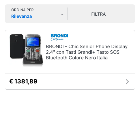
Smart
ORDINA PER
home
FILTRA
Rilevanza
Prezzo più basso
Prezzo più alto
Valutazioni
Videogiochi
Audio
BRONDI - Chic Senior Phone Display
e
2.4" con Tasti Grandi+ Tasto SOS
musica
Bluetooth Colore Nero Italia
Clima
€ 1381,89
Arredo
Brico
e
Giardinaggio
Salute