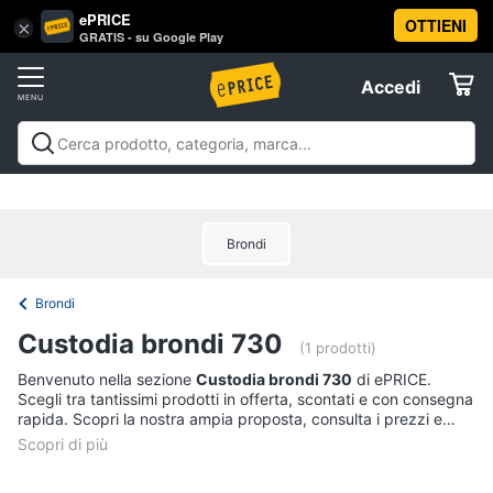
ePRICE
OTTIENI
Vai
×
Accedi
GRATIS - su Google Play
al
Registrati
menu
Accedi
Offerte
Offerte
Elettrodomestici
Brondi
Informatica
Brondi
Telefonia
Custodia brondi 730
(1 prodotti)
Tv
Benvenuto nella sezione
Custodia brondi 730
di ePRICE.
Scegli tra tantissimi prodotti in offerta, scontati e con consegna
e
rapida. Scopri la nostra ampia proposta, consulta i prezzi e
Home
acquista comodamente online.
Cinema