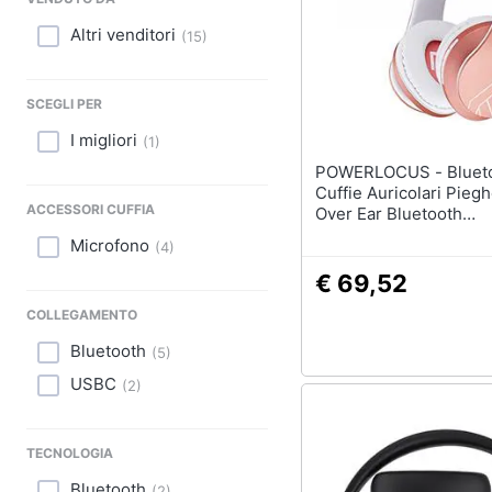
Sport
Altri venditori
(
15
)
Animali
Motori
SCEGLI PER
I migliori
(
1
)
Libri, cd e dvd
POWERLOCUS - Bluetooth
Cuffie Auricolari Piegh
Festività e ricorrenze
ACCESSORI CUFFIA
Over Ear Bluetooth
Headphones Stereo Se
Microfono
(
4
)
Promozioni
Cuffie O Collegate He
Con Microfono, Micro Sd
€ 69,52
Fm Per Iphone / samsu
COLLEGAMENTO
/ pc (oro Rosa)
Bluetooth
(
5
)
USBC
(
2
)
TECNOLOGIA
Bluetooth
(
2
)