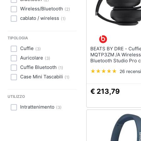
Wireless/Bluetooth
(
2
)
cablato / wireless
(
1
)
TIPOLOGIA
Cuffie
BEATS BY DRE - Cuffie
(
3
)
MQTP3ZM /A Wireless
Auricolare
(
3
)
Bluetooth Studio Pro 
Cancellazione del Ru
Cuffie Bluetooth
(
1
)
26 recensi
Case Mini Tascabili
(
1
)
€ 213,79
UTILIZZO
Intrattenimento
(
3
)