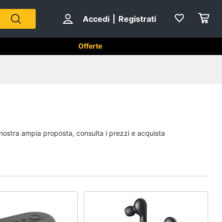
Accedi
|
Registrati
Offerte
Strumenti musicali e
attrezzatura per dj
Chitarra
 nostra ampia proposta, consulta i prezzi e acquista
Chitarra elettrica
Basso
Microfono
Vedi tutti