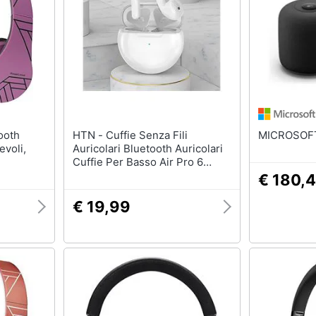
HTN - Cuffie Senza Fili
evoli,
Auricolari Bluetooth Auricolari
Cuffie Per Basso Air Pro 6
nza Fili
Auricolare Sportivo Con
€ 180,
adset
Microfono Per Apple Iphone
 / tf,
Xiaomi Huawei | auricolari E
€ 19,99
ng / ipad
Cuffie Bluetooth