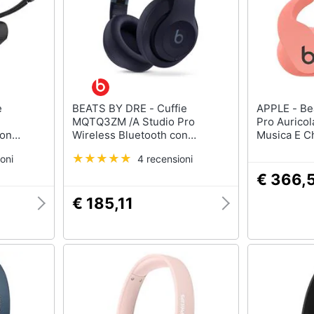
BEATS BY DRE - Cuffie
APPLE - Beats By Dr. Dre Fit
MQTQ3ZM /A Studio Pro
Pro Auricol
con
Wireless Bluetooth con
Musica E C
more Nero
Cancellazione del Rumore Blu
Corallo
oni
4 recensioni
Scuro
€ 366,
€ 185,11