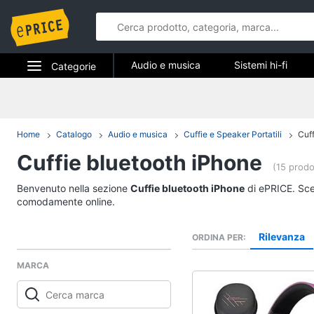
Audio e musica
Sistemi hi-fi
Categorie
Strumenti musicali e attrezzatura per dj
Elettrodomestici
Audio e mus
Informatica
Home
Catalogo
Audio e musica
Cuffie e Speaker Portatili
Cuff
Sistemi hi-fi
Cuffie bluetooth iPhone
Telefonia
Radio
(15 prodo
Cassa bluetooth
Tv e Home Cinema
Benvenuto nella sezione
Cuffie bluetooth iPhone
di ePRICE. Sceg
Giradischi
comodamente online.
Smart home
Cassa
Rilevanza
ORDINA PER
Vedi tutti
Videogiochi
MARCA
Audio e musica