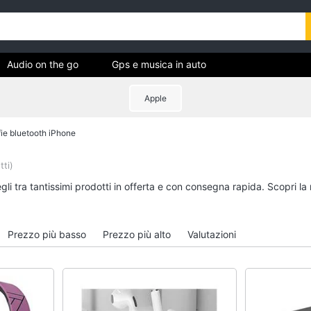
Audio on the go
Gps e musica in auto
Apple
ica
ie bluetooth iPhone
Audio on the go
Gps e musica in auto
Airpods
GPS
tti)
Cuffie bluetooth
Auricolari bluetooth
li tra tantissimi prodotti in offerta e con consegna rapida. Scopri la
Auricolari bluetooth
GPS auto
Cassa bluetooth
Autoradio
Prezzo più basso
Prezzo più alto
Valutazioni
Vedi tutti
Vedi tutti