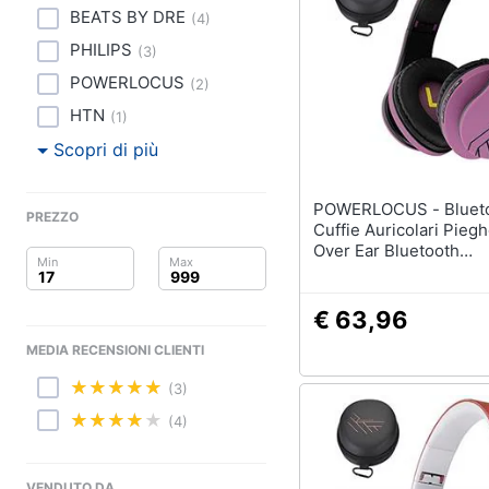
Clima
BEATS BY DRE
(
4
)
PHILIPS
Arredo
(
3
)
POWERLOCUS
(
2
)
Brico e Giardinaggio
HTN
(
1
)
Salute e igiene
Scopri di più
Beauty
POWERLOCUS - Bluetooth
PREZZO
Cuffie Auricolari Piegh
Giocattoli
Over Ear Bluetooth
Headphones Stereo Se
Cuffie O Collegate He
Prima infanzia
Con Microfono, Micro Sd
€ 63,96
Fm Per Iphone / samsu
Fotografia
MEDIA RECENSIONI CLIENTI
/ pc (nero / viola)
(3)
Casalinghi
(4)
Abbigliamento
VENDUTO DA