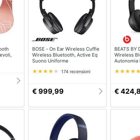
BOSE - On Ear Wireless Cuffie
BEATS BY DRE - Cuf
evoli,
Wireless Bluetooth, Active Eq
Wireless Bl
Suono Uniforme
Autonomia 
nza Fili
Colore Ner
174 recensioni
adset
 / tf,
ng / ipad
€ 999,99
€ 424,