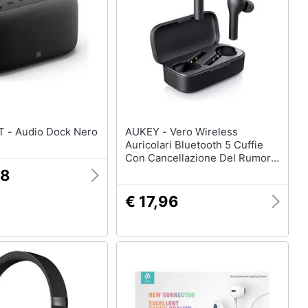
MICROSOFT - Audio Dock Nero
AUKEY - Vero Wireless
Auricolari Bluetooth 5 Cuffie
Con Cancellazione Del Rumore
Mic 25h Playtime Impermeabile
48
Hi-fi Stereo Senza Fili
Auricolari Delle Cuffie Per
€ 17,96
Iphone E Android