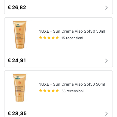
tutti
€ 26,82
Migliori
prodotti
NUXE - Sun Crema Viso Spf30 50ml
beauty
15 recensioni
Miglior
crema
antirughe
Miglior
€ 24,91
shampoo
Miglior
spazzolino
elettrico
NUXE - Sun Crema Viso Spf50 50ml
Miglior
regolabarba
58 recensioni
Vedi
tutti
€ 28,35