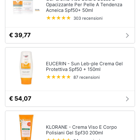
Opacizzante Per Pelle A Tendenza
up
Acneica Spf50+ 50ml
Smalto
303 recensioni
semipermanente
Eyeliner
€ 39,77
Rossetti
Acetone
Vedi
EUCERIN - Sun Leb-ple Crema Gel
tutti
Protettiva Spf50 + 150ml
87 recensioni
Creme
e
€ 54,07
cosmetici
Olio
di
ricino
KLORANE - Crema Viso E Corpo
Maschera
Polisiani Gel Spf30 200ml
viso