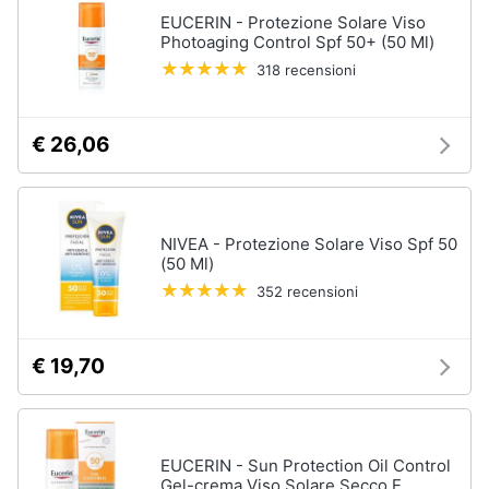
Vedi
Assistenza
EUCERIN - Protezione Solare Viso
tutti
clienti
Photoaging Control Spf 50+ (50 Ml)
318 recensioni
Esci
Igiene
e
€ 26,06
Cura
del
corpo
Shampoo
NIVEA - Protezione Solare Viso Spf 50
Shampoo
(50 Ml)
antigiallo
352 recensioni
Deodorante
Sapone
€ 19,70
Vedi
tutti
EUCERIN - Sun Protection Oil Control
Gel-crema Viso Solare Secco E
Make