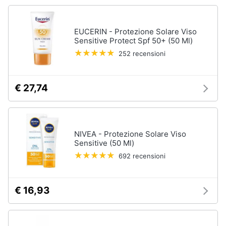
elettrico
Animali
Crema
depilatoria
EUCERIN - Protezione Solare Viso
Sensitive Protect Spf 50+ (50 Ml)
Regolabarba
Motori
252 recensioni
Vedi
tutti
Libri,
cd
€ 27,74
e
dvd
Manicure
e
pedicure
NIVEA - Protezione Solare Viso
Festività
Sensitive (50 Ml)
e
Smalto
ricorrenze
semipermanente
692 recensioni
Gel
unghie
Promozioni
€ 16,93
Acetone
Servizi
Smalto