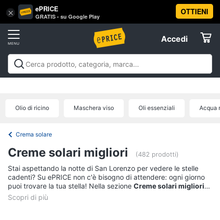
ePRICE
OTTIENI
Vai
×
Accedi
GRATIS - su Google Play
al
Registrati
menu
Accedi
Beauty
Offerte
Piccoli
Beauty
Piccoli elettrodomestici per la cura
elettrodomestici
Elettrodomestici
personale
Cura dei capelli
Igiene orale
Epilazione e
per
rasatura
Manicure e pedicure
Igiene e Cura del
la
Olio di ricino
Maschera viso
Oli essenziali
Acqua m
cura
corpo
Make up
Creme e cosmetici
Profumi
Migliori
Informatica
personale
prodotti beauty
Offerte
Dyson
Crema solare
airwrap
Telefonia
Creme solari migliori
(482 prodotti)
Piastra
per
Stai aspettando la notte di San Lorenzo per vedere le stelle
Tv
capelli
cadenti? Su ePRICE non c'è bisogno di attendere: ogni giorno
e
puoi trovare la tua stella! Nella sezione
Creme solari migliori
Silk
Home
potrai selezionare solo il meglio: i prodotti a 5 stelle, gli
articoli
epil
Cinema
scelti da voi e meglio recensiti
. Un'ampia gamma di articoli
Phon
acquistati, provati e apprezzati da tutti i nostri utenti. Acquista