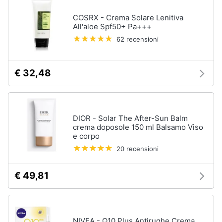
COSRX - Crema Solare Lenitiva
All'aloe Spf50+ Pa+++
62 recensioni
€ 32,48
DIOR - Solar The After-Sun Balm
crema doposole 150 ml Balsamo Viso
e corpo
20 recensioni
€ 49,81
NIVEA - Q10 Plus Antirughe Crema