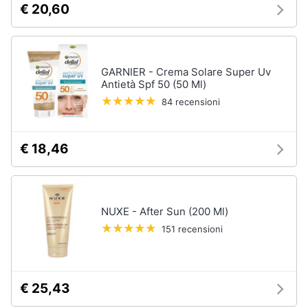
€ 20,60
orale
e
igiene
Spazzolino
elettrico
Spazzolino
Beauty
GARNIER - Crema Solare Super Uv
elettrico
oral
Antietà Spf 50 (50 Ml)
b
Giocattoli
84 recensioni
Idropulsore
Collutorio
Prima
€ 18,46
infanzia
Vedi
tutti
Fotografia
NUXE - After Sun (200 Ml)
Casalinghi
151 recensioni
Epilazione
e
rasatura
Abbigliamento
Silk
epil
€ 25,43
Sport
Rasoio