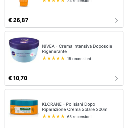
24 recensioni
Oli
essenziali
Scrub
€ 26,87
viso
Vedi
tutti
NIVEA - Crema Intensiva Doposole
Rigenerante
15 recensioni
Profumi
Profumi
uomo
€ 10,70
Profumi
donna
Alien
profumo
KLORANE - Polisiani Dopo
Riparazione Crema Solare 200ml
Chloe
profumo
68 recensioni
Vedi