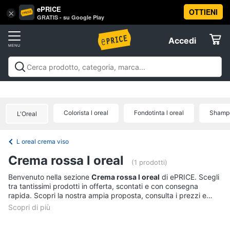
ePRICE
OTTIENI
Vai
×
Accedi
GRATIS - su Google Play
al
Registrati
menu
Accedi
Beauty
Offerte
Piccoli
Beauty
Piccoli elettrodomestici per la cura
elettrodomestici
Elettrodomestici
personale
Cura dei capelli
Igiene orale
Epilazione e
per
rasatura
Manicure e pedicure
Igiene e Cura del
la
Colorista l oreal
Fondotinta l oreal
Shampo
L'Oreal
cura
corpo
Make up
Creme e cosmetici
Profumi
Migliori
Informatica
personale
prodotti beauty
Offerte
Dyson
L oreal crema viso
airwrap
Telefonia
Crema rossa l oreal
(1 prodotti)
Piastra
per
Tv
Benvenuto nella sezione
Crema rossa l oreal
di ePRICE. Scegli
capelli
tra tantissimi prodotti in offerta, scontati e con consegna
e
rapida. Scopri la nostra ampia proposta, consulta i prezzi e
Silk
Home
epil
acquista comodamente online.
Cinema
Phon