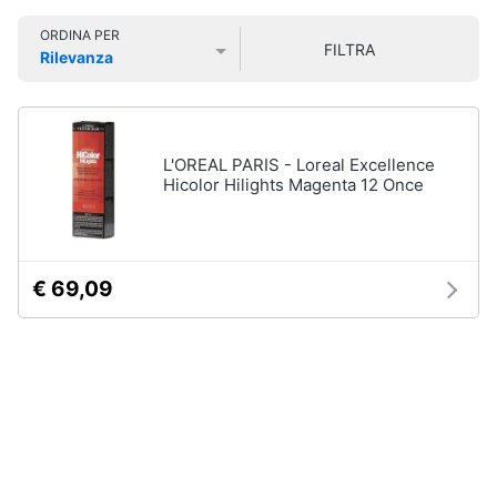
Smart
Vedi
ORDINA PER
home
tutti
FILTRA
Rilevanza
Prezzo più basso
Prezzo più alto
Valutazioni
Videogiochi
Cura
dei
Audio
L'OREAL PARIS - Loreal Excellence
capelli
e
Hicolor Hilights Magenta 12 Once
Shampoo
musica
Tinta
capelli
Clima
Maschera
€ 69,09
capelli
Arredo
Spazzola
Vedi
Brico
tutti
e
Giardinaggio
Salute
Igiene