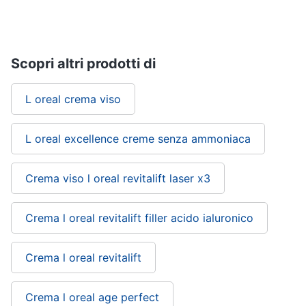
up
Smalto
semipermanente
Scopri altri prodotti di
Eyeliner
Rossetti
L oreal crema viso
Acetone
Vedi
L oreal excellence creme senza ammoniaca
tutti
Crema viso l oreal revitalift laser x3
Creme
e
Crema l oreal revitalift filler acido ialuronico
cosmetici
Olio
di
Crema l oreal revitalift
ricino
Maschera
viso
Crema l oreal age perfect