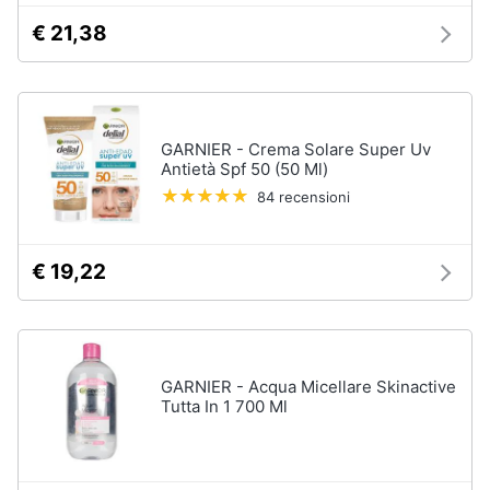
orale
e
€ 21,38
igiene
Spazzolino
elettrico
Spazzolino
Beauty
elettrico
oral
GARNIER - Crema Solare Super Uv
b
Giocattoli
Antietà Spf 50 (50 Ml)
Idropulsore
84 recensioni
Collutorio
Prima
infanzia
Vedi
€ 19,22
tutti
Fotografia
Casalinghi
Epilazione
GARNIER - Acqua Micellare Skinactive
e
rasatura
Tutta In 1 700 Ml
Abbigliamento
Silk
epil
Sport
Rasoio