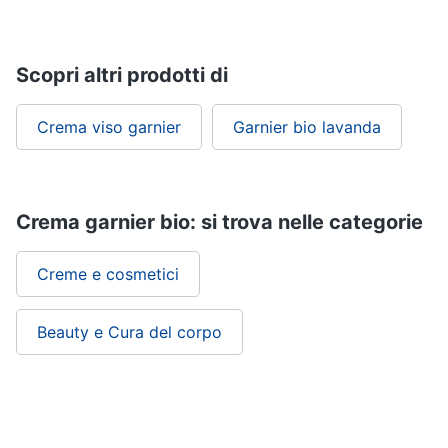
tutti
Scopri altri prodotti di
Migliori
prodotti
beauty
Crema viso garnier
Garnier bio lavanda
Miglior
crema
antirughe
Miglior
Crema garnier bio: si trova nelle categorie
shampoo
Miglior
Creme e cosmetici
spazzolino
elettrico
Miglior
Beauty e Cura del corpo
regolabarba
Vedi
tutti