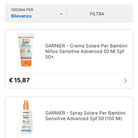
Smart
Vedi
ORDINA PER
home
tutti
FILTRA
Rilevanza
Prezzo più basso
Prezzo più alto
Valutazioni
Videogiochi
Cura
dei
Audio
GARNIER - Crema Solare Per Bambini
capelli
e
Niños Sensitive Advanced 50 Ml Spf
Shampoo
musica
50+
Tinta
capelli
Clima
Maschera
€ 15,87
capelli
Arredo
Spazzola
Vedi
Brico
tutti
GARNIER - Spray Solare Per Bambini
e
Sensitive Advanced Spf 50 (150 Ml)
Giardinaggio
Salute
Igiene