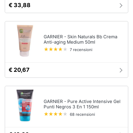
elettrico
€ 33,88
Animali
Crema
depilatoria
Regolabarba
Motori
GARNIER - Skin Naturals Bb Crema
Vedi
Anti-aging Medium 50ml
tutti
Libri,
7 recensioni
cd
e
dvd
Manicure
€ 20,67
e
pedicure
Festività
e
Smalto
ricorrenze
semipermanente
Gel
GARNIER - Pure Active Intensive Gel
unghie
Punti Negros 3 En 1 150ml
Promozioni
Acetone
68 recensioni
Servizi
Smalto