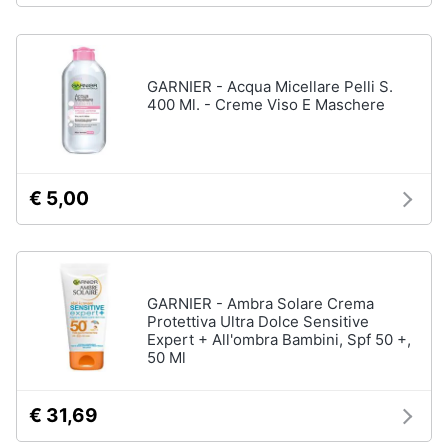
Oli
essenziali
Scrub
viso
GARNIER - Acqua Micellare Pelli S.
400 Ml. - Creme Viso E Maschere
Vedi
tutti
€ 5,00
Profumi
Profumi
uomo
Profumi
GARNIER - Ambra Solare Crema
donna
Protettiva Ultra Dolce Sensitive
Alien
Expert + All'ombra Bambini, Spf 50 +,
profumo
50 Ml
Chloe
profumo
€ 31,69
Vedi