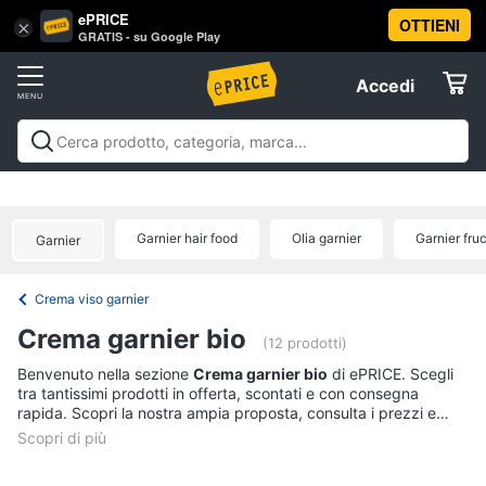
ePRICE
OTTIENI
Vai
×
Accedi
GRATIS - su Google Play
al
Registrati
menu
Accedi
Beauty
Offerte
Piccoli
Beauty
Piccoli elettrodomestici per la cura
elettrodomestici
Elettrodomestici
personale
Cura dei capelli
Igiene orale
Epilazione e
per
rasatura
Manicure e pedicure
Igiene e Cura del
la
Garnier hair food
Olia garnier
Garnier fruc
Garnier
cura
corpo
Make up
Creme e cosmetici
Profumi
Migliori
Informatica
personale
prodotti beauty
Offerte
Dyson
Crema viso garnier
airwrap
Telefonia
Crema garnier bio
(12 prodotti)
Piastra
per
Tv
Benvenuto nella sezione
Crema garnier bio
di ePRICE. Scegli
capelli
tra tantissimi prodotti in offerta, scontati e con consegna
e
rapida. Scopri la nostra ampia proposta, consulta i prezzi e
Silk
Home
epil
acquista comodamente online.
Cinema
Phon