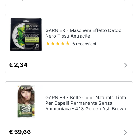
up
Smalto
semipermanente
Eyeliner
GARNIER - Maschera Effetto Detox
Nero Tissu Antracite
Rossetti
6 recensioni
Acetone
Vedi
tutti
€ 2,34
Creme
e
GARNIER - Belle Color Naturals Tinta
cosmetici
Per Capelli Permanente Senza
Ammoniaca - 4.13 Golden Ash Brown
Olio
di
ricino
Maschera
€ 59,66
viso