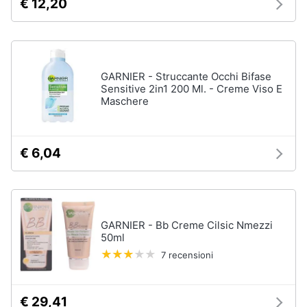
€ 12,20
Vedi
Assistenza
tutti
clienti
Esci
Igiene
GARNIER - Struccante Occhi Bifase
e
Sensitive 2in1 200 Ml. - Creme Viso E
Cura
Maschere
del
corpo
Shampoo
€ 6,04
Shampoo
antigiallo
Deodorante
Sapone
GARNIER - Bb Creme Cilsic Nmezzi
Vedi
50ml
tutti
7 recensioni
€ 29,41
Make