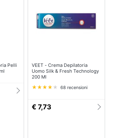
te
Shampoo
Smalto semipermanen
Shampoo antigiallo
Eyeliner
Deodorante
Rossetti
Sapone
Acetone
Vedi tutti
Vedi tutti
Migliori prodotti beauty
VEET - Crema Depilatoria
ml
Uomo Silk & Fresh Technology
Miglior crema antirughe
200 Ml
Miglior shampoo
68 recensioni
Miglior spazzolino elettrico
Miglior regolabarba
€ 7,73
Vedi tutti