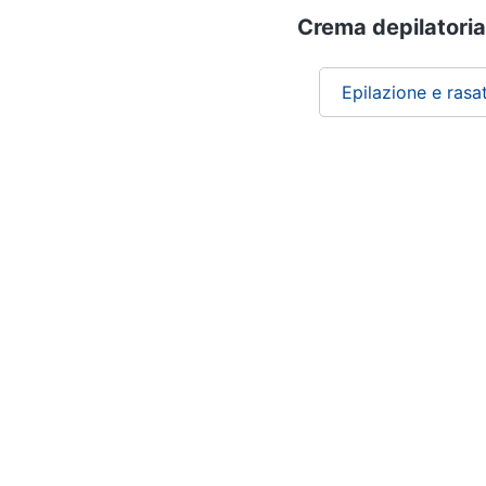
Crema depilatoria
Epilazione e rasa
Chi siamo
ePRICE per le aziende
Vendi sul marketplace
Lavora con noi