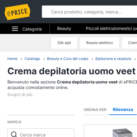
Beauty
Piccoli elettrodomestici p
Categorie
Epilazione e rasatura
Manicure e
Elettrodomestici
Silk epil
Rasoio elettrico
Crem
Beauty
Profumi
Migliori prodotti beauty
Informatica
Home
Catalogo
Beauty e Cura del corpo
Epilazione e rasatura
Piccoli elettrodomest
la cura personale
Crema depilatoria uomo veet
Telefonia
Dyson airwrap
Benvenuto nella sezione
Tv e Home Cinema
Crema depilatoria uomo veet
di ePRICE.
Piastra per capelli
acquista comodamente online.
Silk epil
Smart home
Phon
Videogiochi
Rilevanza
ORDINA PER
Vedi tutti
MARCA
Audio e musica
Manicure e pedicure