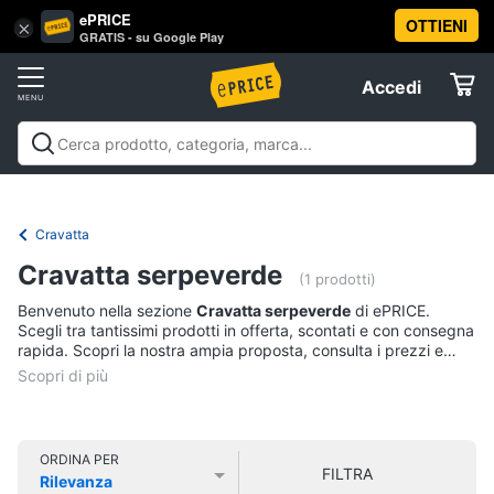
ePRICE
OTTIENI
Vai
×
Accedi
GRATIS - su Google Play
al
Registrati
menu
Accedi
Abbigliamento
Offerte
Donna
Abbigliamento
Donna
Uomo
Bambino
Scarpe
Accessori
Vest
Elettrodomestici
Intimo
donna
Cravatta
Top
Informatica
Cravatta serpeverde
(1 prodotti)
Cappotto
donna
Benvenuto nella sezione
Cravatta serpeverde
di ePRICE.
Telefonia
Scegli tra tantissimi prodotti in offerta, scontati e con consegna
Felpa
rapida. Scopri la nostra ampia proposta, consulta i prezzi e
donna
acquista comodamente online.
Tv
Vedi
e
tutti
Home
Cinema
ORDINA PER
FILTRA
Rilevanza