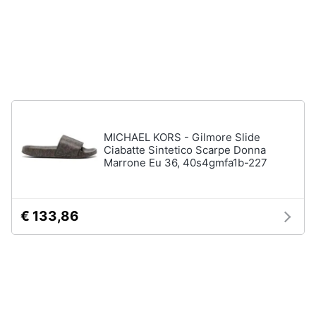
neonati
e
igiene
Copertina
neonato
Beauty
Vedi
tutti
Giocattoli
MICHAEL KORS - Gilmore Slide
Prima
Scarpe
Ciabatte Sintetico Scarpe Donna
infanzia
Marrone Eu 36, 40s4gmfa1b-227
Sneakers
Scarpe
Fotografia
nike
€ 133,86
Anfibi
Casalinghi
Ciabatte
Vedi
Abbigliamento
tutti
Sport