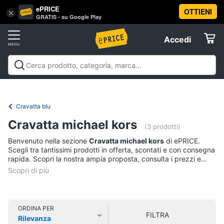
ePRICE
OTTIENI
Vai
×
Accedi
GRATIS - su Google Play
al
Registrati
menu
Accedi
Abbigliamento
Offerte
Donna
Abbigliamento
Donna
Uomo
Bambino
Scarpe
Accessori
Vest
Elettrodomestici
Intimo
donna
Cravatta blu
Top
Informatica
Cravatta michael kors
(3 prodotti)
Cappotto
donna
Benvenuto nella sezione
Cravatta michael kors
di ePRICE.
Telefonia
Scegli tra tantissimi prodotti in offerta, scontati e con consegna
Felpa
rapida. Scopri la nostra ampia proposta, consulta i prezzi e
donna
acquista comodamente online.
Tv
Vedi
e
tutti
Home
Cinema
ORDINA PER
FILTRA
Rilevanza