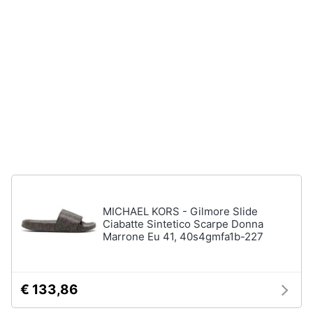
Accessori
Animali
Sigaretta
elettronica
Motori
Borse
Occhiali
da
Libri,
vista
cd
e
Occhiali
da
dvd
sole
Vedi
Festività
tutti
e
MICHAEL KORS - Gilmore Slide
ricorrenze
Ciabatte Sintetico Scarpe Donna
Marrone Eu 41, 40s4gmfa1b-227
Promozioni
Vestiari
T-
€ 133,86
shirt
Servizi
Felpa