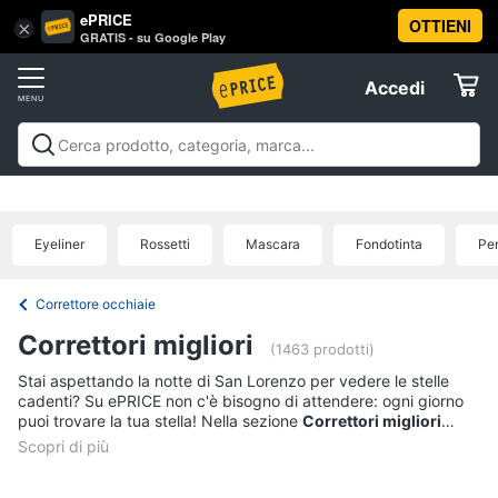
ePRICE
OTTIENI
Vai
×
Accedi
GRATIS - su Google Play
al
Registrati
menu
Accedi
Beauty
Offerte
Piccoli
Beauty
Piccoli elettrodomestici per la cura
elettrodomestici
Elettrodomestici
personale
Cura dei capelli
Igiene orale
Epilazione e
per
rasatura
Manicure e pedicure
Igiene e Cura del
la
Eyeliner
Rossetti
Mascara
Fondotinta
Pen
cura
corpo
Make up
Creme e cosmetici
Profumi
Migliori
Informatica
personale
prodotti beauty
Offerte
Dyson
Correttore occhiaie
airwrap
Telefonia
Correttori migliori
(1463 prodotti)
Piastra
per
Stai aspettando la notte di San Lorenzo per vedere le stelle
Tv
capelli
cadenti? Su ePRICE non c'è bisogno di attendere: ogni giorno
e
puoi trovare la tua stella! Nella sezione
Correttori migliori
Silk
Home
potrai selezionare solo il meglio: i prodotti a 5 stelle, gli
articoli
epil
Cinema
scelti da voi e meglio recensiti
. Un'ampia gamma di articoli
Phon
acquistati, provati e apprezzati da tutti i nostri utenti. Acquista