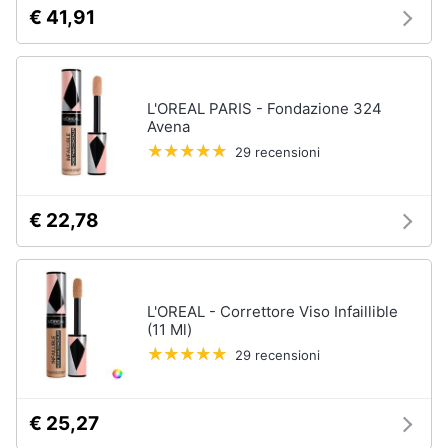
orale
€ 41,91
e
igiene
Spazzolino
elettrico
Spazzolino
Beauty
elettrico
L'OREAL PARIS - Fondazione 324
oral
Avena
b
Giocattoli
29 recensioni
Idropulsore
Collutorio
Prima
€ 22,78
infanzia
Vedi
tutti
Fotografia
L'OREAL - Correttore Viso Infaillible
Casalinghi
(11 Ml)
Epilazione
e
29 recensioni
rasatura
Abbigliamento
Silk
epil
€ 25,27
Sport
Rasoio