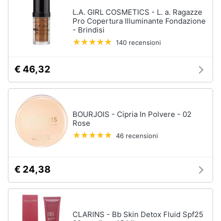
Vedi
Assistenza
tutti
L.A. GIRL COSMETICS - L. a. Ragazze
clienti
Pro Copertura Illuminante Fondazione
- Brindisi
140 recensioni
Esci
Igiene
e
€ 46,32
Cura
del
corpo
Shampoo
BOURJOIS - Cipria In Polvere - 02
Shampoo
antigiallo
Rose
46 recensioni
Deodorante
Sapone
€ 24,38
Vedi
tutti
CLARINS - Bb Skin Detox Fluid Spf25
Make