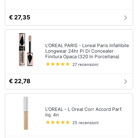
Oli
essenziali
€ 27,35
Scrub
viso
Vedi
tutti
L'OREAL PARIS - Loreal Paris Infallibile
Longwear 24hr Pi Di Concealer
Finitura Opaca (320 In Porcellana)
27 recensioni
Profumi
Profumi
€ 22,78
uomo
Profumi
donna
Alien
profumo
L'OREAL - L Oreal Corr Accord Parf.
liq. 4n
Chloe
25 recensioni
profumo
Vedi