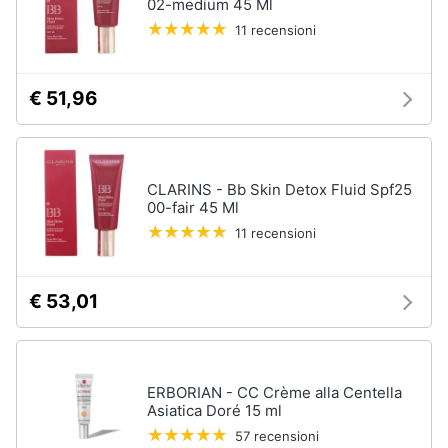
02-medium 45 Ml
up
11 recensioni
Smalto
semipermanente
Eyeliner
€ 51,96
Rossetti
Acetone
Vedi
CLARINS - Bb Skin Detox Fluid Spf25
tutti
00-fair 45 Ml
11 recensioni
Creme
€ 53,01
e
cosmetici
Olio
di
ricino
ERBORIAN - CC Crème alla Centella
Asiatica Doré 15 ml
Maschera
viso
57 recensioni