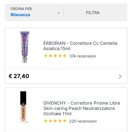
online solo i migliori prodotti.
Smart
Vedi
ORDINA PER
home
tutti
FILTRA
Rilevanza
Prezzo più basso
Prezzo più alto
Valutazioni
Videogiochi
Cura
dei
Audio
ERBORIAN - Correttore Cc Centella
capelli
e
Asiatica 15ml
Shampoo
musica
374 recensioni
Tinta
capelli
Clima
€ 27,40
Maschera
capelli
Arredo
Spazzola
Vedi
Brico
GIVENCHY - Correttore Prisme Libre
tutti
e
Skin-caring Peach Neutralizzatore
Occhiaie 11ml
Giardinaggio
220 recensioni
Salute
Igiene