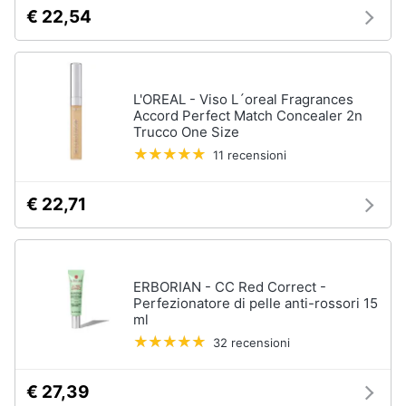
tutti
€ 22,54
Migliori
prodotti
L'OREAL - Viso L´oreal Fragrances
beauty
Accord Perfect Match Concealer 2n
Trucco One Size
Miglior
crema
11 recensioni
antirughe
Miglior
€ 22,71
shampoo
Miglior
spazzolino
elettrico
ERBORIAN - CC Red Correct -
Miglior
Perfezionatore di pelle anti-rossori 15
regolabarba
ml
32 recensioni
Vedi
tutti
€ 27,39