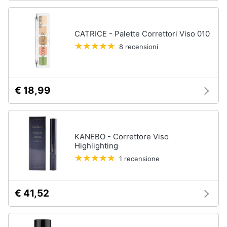
elettrico
Animali
Crema
depilatoria
CATRICE - Palette Correttori Viso 010
Regolabarba
8 recensioni
Motori
Vedi
tutti
Libri,
cd
€ 18,99
e
dvd
Manicure
e
pedicure
Festività
KANEBO - Correttore Viso
e
Highlighting
Smalto
ricorrenze
semipermanente
1 recensione
Gel
unghie
Promozioni
€ 41,52
Acetone
Servizi
Smalto