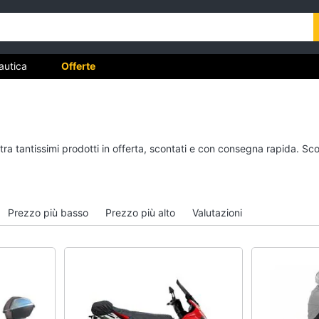
autica
Offerte
Moto
Nautica
tra tantissimi prodotti in offerta, scontati e con consegna rapida. Sc
Pantaloni moto
Ecoscandaglio garmi
Candele moto
Illuminazione nautica
Dunlop mutant
Servizi di bordo
Prezzo più basso
Prezzo più alto
Valutazioni
Continental tkc 70
Strumentazione di bo
Vedi tutti
Vedi tutti