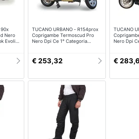
TUCANO URBANO - R154prox
TUCANO URBANO
d Nero
Coprigambe Termoscud Pro
Coprigamb
k Evolis
Nero Dpi Ce 1° Categoria
Nero Dpi Ce
)
Piaggio Vespa Gt 200 (2003)
Honda Forz
€ 253,32
€ 283,