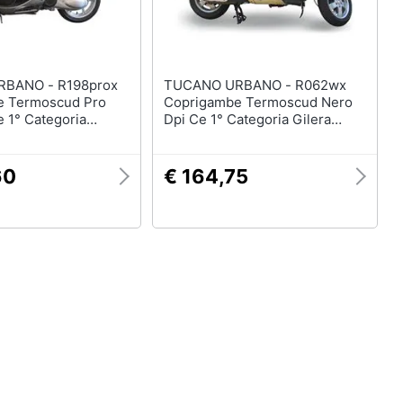
 - R198prox
TUCANO URBANO - R062wx
e Termoscud Pro
Coprigambe Termoscud Nero
 1° Categoria
Dpi Ce 1° Categoria Gilera
a 300 (dal 2018)
Fuoco
60
€ 164,75