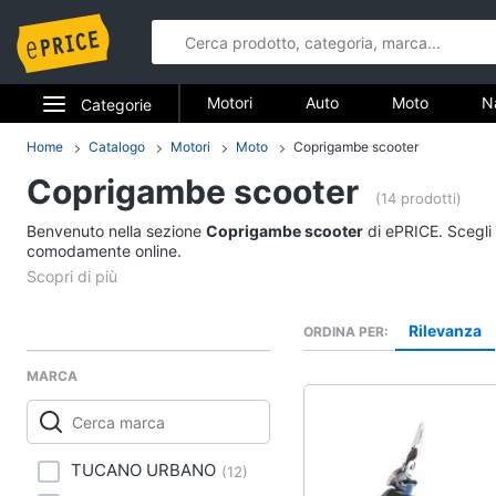
Motori
Auto
Moto
N
Categorie
Elettrodomestici
Home
Catalogo
Motori
Moto
Coprigambe scooter
Motori
Coprigambe scooter
Informatica
(14 prodotti)
Auto
Benvenuto nella sezione
Coprigambe scooter
di ePRICE. Scegli 
Telefonia
comodamente online.
Pneumatici
Catene da neve
Tv e Home Cinema
Pneumatici invernali
Rilevanza
ORDINA PER
Smart home
Batteria auto
MARCA
Vedi tutti
Videogiochi
Audio e musica
TUCANO URBANO
(
12
)