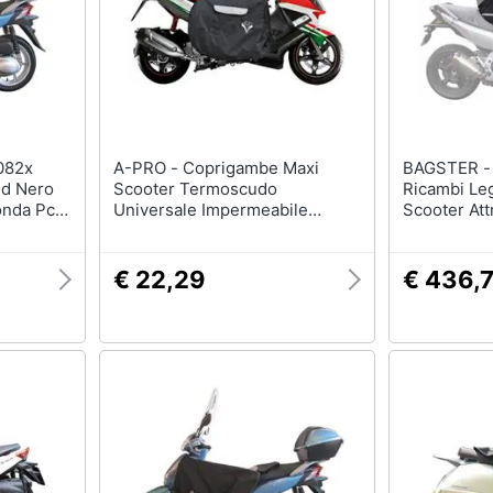
A-PRO - Coprigambe Maxi
BAGSTER - Accessori 
d Nero
Scooter Termoscudo
Ricambi Le
onda Pcx
Universale Impermeabile
Scooter At
Termico Piaggio Nero
C650 Gt
€ 22,29
€ 436,