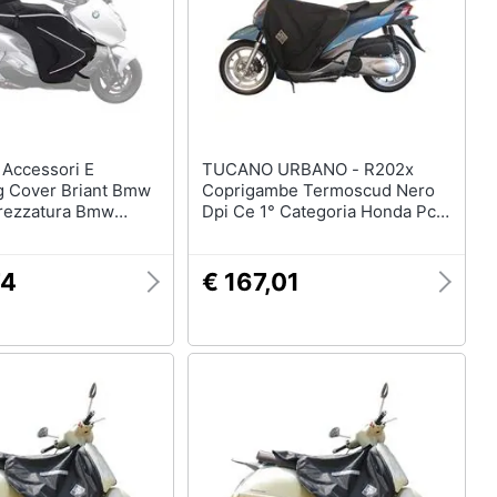
E
TUCANO URBANO - R202x
g Cover Briant Bmw
Coprigambe Termoscud Nero
trezzatura Bmw
Dpi Ce 1° Categoria Honda Pcx
125/150 (dal 2018)
74
€ 167,01