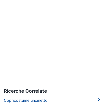
Gioielli
Anelli
Orecchini
Cavigliera
Collane
Vedi
tutti
Ricerche Correlate
Copricostume uncinetto