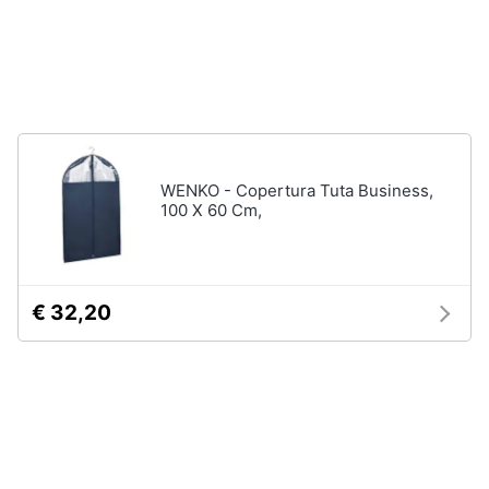
Assistenza
Tuta
clienti
Pantaloni
Esci
Vedi
tutti
WENKO - Copertura Tuta Business,
100 X 60 Cm,
Orologi
Apple
Watch
Smartwatch
€ 32,20
Orologi
uomo
Orologi
donna
Vedi
tutti