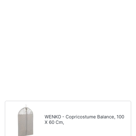
neonati
e
igiene
Copertina
neonato
Beauty
Vedi
tutti
Giocattoli
Prima
Scarpe
infanzia
Sneakers
Scarpe
Fotografia
nike
Anfibi
Casalinghi
Ciabatte
Vedi
Abbigliamento
WENKO - Copricostume Balance, 100
tutti
X 60 Cm,
Sport