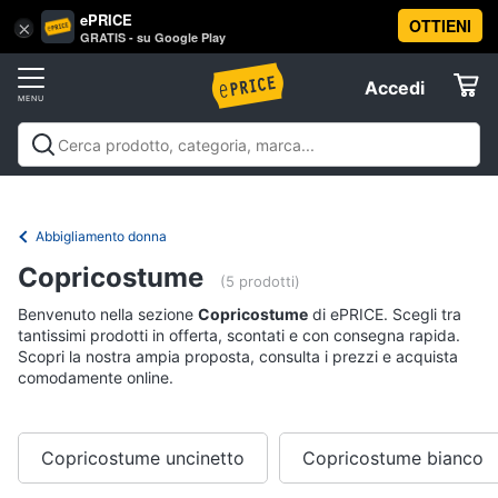
ePRICE
OTTIENI
Vai
×
Accedi
GRATIS - su Google Play
al
Registrati
menu
Accedi
Abbigliamento
Offerte
Donna
Abbigliamento
Donna
Uomo
Bambino
Scarpe
Accessori
Vest
Elettrodomestici
Intimo
donna
Abbigliamento donna
Top
Informatica
Copricostume
(5 prodotti)
Cappotto
donna
Benvenuto nella sezione
Copricostume
di ePRICE. Scegli tra
Telefonia
tantissimi prodotti in offerta, scontati e con consegna rapida.
Felpa
Scopri la nostra ampia proposta, consulta i prezzi e acquista
donna
comodamente online.
Tv
Vedi
e
tutti
Home
Cinema
Copricostume uncinetto
Copricostume bianco