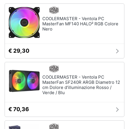
Animali
COOLERMASTER - Ventola PC
MasterFan MF140 HALO² RGB Colore
Motori
Nero
Libri,
cd
€ 29,30
e
dvd
Festività
COOLERMASTER - Ventola PC
MasterFan SF240R ARGB Diametro 12
e
cm Dolore d'illuminazione Rosso /
ricorrenze
Verde / Blu
Promozioni
€ 70,36
Servizi