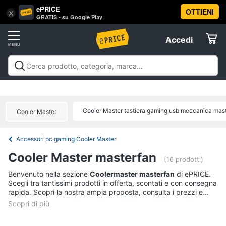
ePRICE
OTTIENI
Vai
×
Accedi
GRATIS - su Google Play
al
Registrati
menu
Accedi
Offerte
Offerte
Elettrodomestici
Cooler Master tastiera gaming usb meccanica maste
Cooler Master
Informatica
Accessori pc gaming Cooler Master
Telefonia
Cooler Master masterfan
(16 prodotti)
Tv
Benvenuto nella sezione
Coolermaster masterfan
di ePRICE.
Scegli tra tantissimi prodotti in offerta, scontati e con consegna
e
rapida. Scopri la nostra ampia proposta, consulta i prezzi e
Home
acquista comodamente online.
Cinema