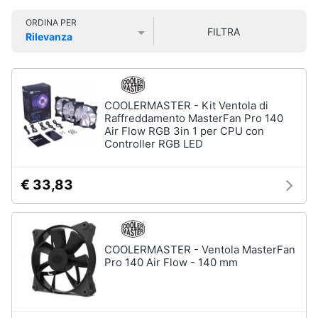
Smart
ORDINA PER
home
FILTRA
Rilevanza
Prezzo più basso
Prezzo più alto
Valutazioni
Videogiochi
Audio
COOLERMASTER - Kit Ventola di
e
Raffreddamento MasterFan Pro 140
musica
Air Flow RGB 3in 1 per CPU con
Controller RGB LED
Clima
€ 33,83
Arredo
Brico
COOLERMASTER - Ventola MasterFan
e
Pro 140 Air Flow - 140 mm
Giardinaggio
Salute