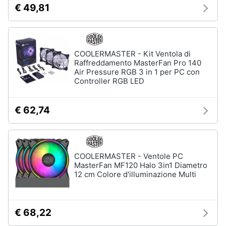
€ 49,81
e
igiene
Beauty
COOLERMASTER - Kit Ventola di
Raffreddamento MasterFan Pro 140
Air Pressure RGB 3 in 1 per PC con
Giocattoli
Controller RGB LED
Prima
€ 62,74
infanzia
Fotografia
COOLERMASTER - Ventole PC
Casalinghi
MasterFan MF120 Halo 3in1 Diametro
12 cm Colore d'illuminazione Multi
Abbigliamento
€ 68,22
Sport