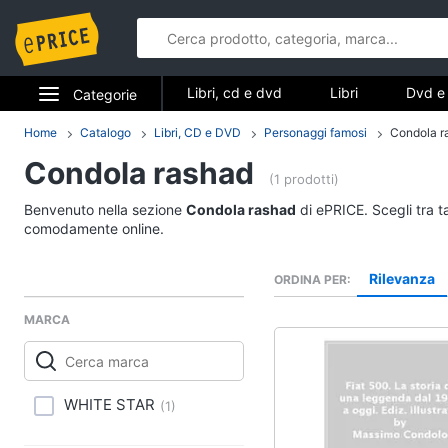
Libri, cd e dvd
Libri
Dvd e 
Categorie
Elettrodomestici
Home
Catalogo
Libri, CD e DVD
Personaggi famosi
Condola r
Libri, cd e d
Condola rashad
Informatica
(1 prodotti)
Libri
Benvenuto nella sezione
Condola rashad
di ePRICE. Scegli tra t
Telefonia
Religione e Spiritualit
comodamente online.
Attualità, politica e dir
Tv e Home Cinema
Rilevanza
ORDINA PER
Libri di Cucina
Smart home
Libri di Arte, Design e
MARCA
Architettura
Videogiochi
Vedi tutti
Audio e musica
WHITE STAR
(
1
)