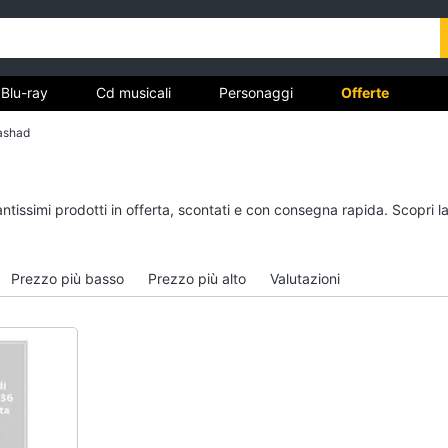
Blu-ray
Cd musicali
Personaggi
Offerte
ashad
vd
Dvd e Blu-ray
Cd musicali
antissimi prodotti in offerta, scontati e con consegna rapida. Scopri 
à
Blu-Ray
Colonne Sonore
itto
Blu-Ray Musica Classica
CD Musicali
Prezzo più basso
Prezzo più alto
Valutazioni
Walt disney film
Musica Leggera
DVD Film
Musica Jazz
Vedi tutti
Vedi tutti