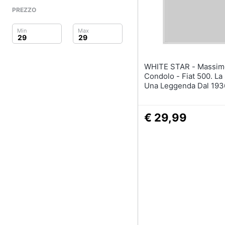
Clima
PREZZO
Arredo
Brico e Giardinaggio
WHITE STAR - Massimo
Salute e igiene
Condolo - Fiat 500. La 
Una Leggenda Dal 193
Beauty
Ediz. Illustrata
Giocattoli
€ 29,99
Prima infanzia
Fotografia
Casalinghi
Abbigliamento