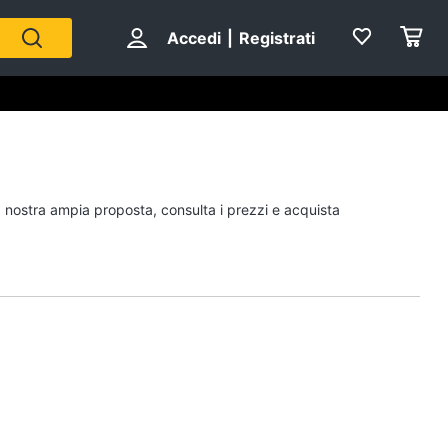
Accedi
|
Registrati
Personaggi
la nostra ampia proposta, consulta i prezzi e acquista
cristiano ronaldo
Me contro Te
Sean connery
Barbara D'Urso
Vedi tutti